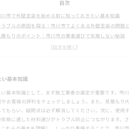
目次
市川市で外壁塗装を始める前に知っておきたい基本知識
トラブルの原因を探る：市川市でよくある外壁塗装の問題
見積もりのポイント：市川市の業者選びで失敗しない秘訣
施工中のチェックポイントと対策：トラブルを未然に防ぐ
施工完了後の確認とメンテナンスで長持ちさせる秘訣
外壁塗装で失敗しないための5つの具体的な注意点
市川市で信頼できる外壁塗装業者を見つけるための完全ガ
たい基本知識
たい基本知識として、まず施工業者の選定が重要です。市
認やお客様の評判をチェックしましょう。また、見積もり
してもらい、疑問点は必ず解消してください。次に、使用
の気候に適した材料選びがトラブル防止につながります。
。これらの基本を理解し、しっかり準備することで、市川