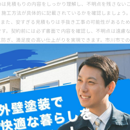
のは見積もりの内容をしっかり理解し、不明点を残さない
、施工方法が具体的に記載されているかを確認しましょう
。また、安すぎる見積もりは手抜き工事の可能性があるた
です。契約前には必ず書面で内容を確認し、不明点は遠慮
に防ぎ、満足度の高い仕上がりを実現できます。市川市で
ルを未然に防ぐ方法
ェックポイントを押さえることはトラブル回避に非常に有
業者が使用する塗料の種類や数量、施工方法についても現
、写真を撮って記録を残すこともおすすめします。施工中
り、後から発生するクレームや追加費用のトラブルを未然に
口コミや実績、資格の有無を慎重に確認し、安心して任せ