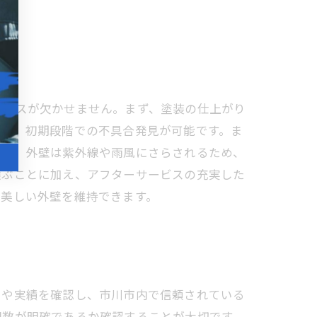
ナンスが欠かせません。まず、塗装の仕上がり
とで、初期段階での不具合発見が可能です。ま
らに、外壁は紫外線や雨風にさらされるため、
選ぶことに加え、アフターサービスの充実した
て美しい外壁を維持できます。
ミや実績を確認し、市川市内で信頼されている
回数が明確であるか確認することが大切です。