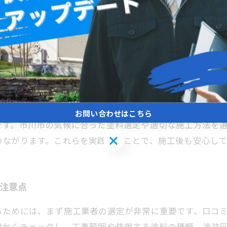
を得られます。
させる秘訣
ラブルを避けるためには施工内容の確認と定期的なメンテ
剥がれ、ひび割れがないかを施工業者と一緒に確認するこ
容と異なる点があればすぐに相談することが重要です。さ
お問い合わせはこちら
です。市川市の気候に合った塗料選定や適切な施工方法を
お問い合わせはこちら
つながります。これらを実践することで、施工後も安心し
な注意点
るためには、まず施工業者の選定が非常に重要です。口コ
細かくチェックし、工事範囲や使用する塗料の種類、塗装