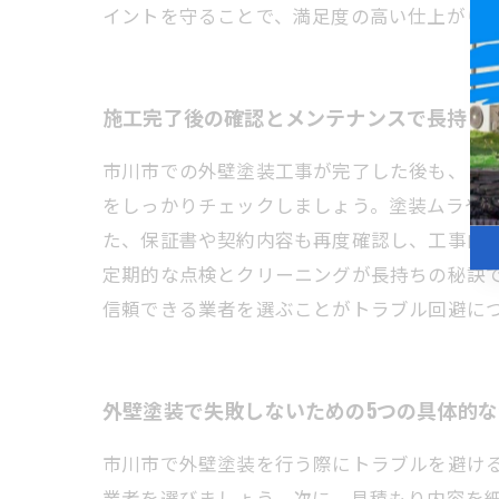
イントを守ることで、満足度の高い仕上がり
施工完了後の確認とメンテナンスで長持ち
市川市での外壁塗装工事が完了した後も、ト
をしっかりチェックしましょう。塗装ムラや
た、保証書や契約内容も再度確認し、工事内
定期的な点検とクリーニングが長持ちの秘訣
信頼できる業者を選ぶことがトラブル回避に
外壁塗装で失敗しないための5つの具体的
市川市で外壁塗装を行う際にトラブルを避け
業者を選びましょう。次に、見積もり内容を