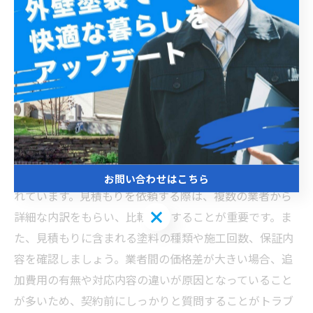
適正価格を理解して安心依頼！松戸市の外壁塗装費用
相場とトラブル回避法
松戸市で外壁塗装を検討する際、まず知っておきたいの
が費用相場です。一般的に、外壁塗装の費用は使用する
塗料の種類や施工面積によって大きく変わります。松戸
市では、坪単価で約1万5千円から2万5千円が相場とされ
ており、これには材料費や人件費、足場設置費用が含ま
お問い合わせはこちら
れています。見積もりを依頼する際は、複数の業者から
お問い合わせはこちら
詳細な内訳をもらい、比較検討することが重要です。ま
た、見積もりに含まれる塗料の種類や施工回数、保証内
容を確認しましょう。業者間の価格差が大きい場合、追
加費用の有無や対応内容の違いが原因となっていること
が多いため、契約前にしっかりと質問することがトラブ