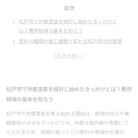
目次
松戸市で外壁塗装を検討し始めたきっかけと
は？費用相場の基本を知ろう
塗料の種類や施工面積で変わる松戸市の外壁塗
装費用の実態を探る
見積もりで失敗しないためのチェックポイント
～松戸市の業者選びのコツ～
比較が鍵！松戸市の外壁塗装見積もりから分か
松戸市で外壁塗装を検討し始めたきっかけとは？費用
る本当にお得な業者とは？
相場の基本を知ろう
適正価格を理解して安心依頼！松戸市の外壁塗
装費用相場とトラブル回避法
松戸市で外壁塗装を考え始める理由は、建物の劣化や美
松戸市の外壁塗装で後悔しないために知ってお
観維持が大きなきっかけです。外壁は紫外線や雨風にさ
きたい業者選びのポイント
らされるため、時間が経つとひび割れや色褪せが進行