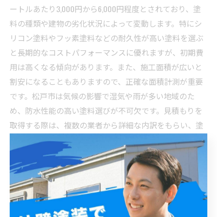
ートルあたり3,000円から6,000円程度とされており、塗
料の種類や建物の劣化状況によって変動します。特にシ
リコン塗料やフッ素塗料などの耐久性が高い塗料を選ぶ
と長期的なコストパフォーマンスに優れますが、初期費
用は高くなる傾向があります。また、施工面積が広いと
割安になることもありますので、正確な面積計測が重要
です。松戸市は気候の影響で湿気や雨が多い地域のた
め、防水性能の高い塗料選びが不可欠です。見積もりを
取得する際は、複数の業者から詳細な内訳をもらい、塗
料のグレードや施工方法、保証内容を比較しましょう。
安さだけでなく、施工実績や口コミも参考にし、信頼で
きる業者選びが成功のポイントです。こうした比較を通
じて本当にお得な外壁塗装業者を見極め、長く安心して
住まいを守りましょう。