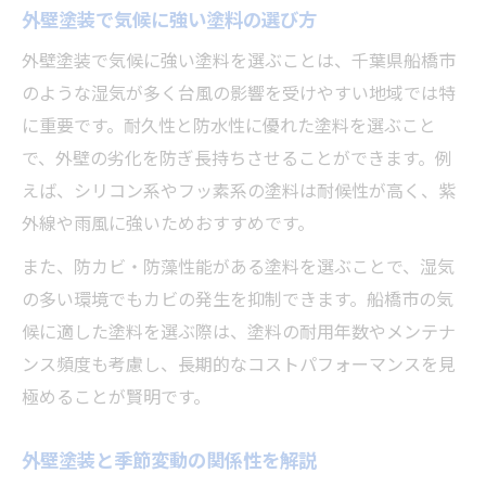
外壁塗装で気候に強い塗料の選び方
外壁塗装の種類別メリットと弱点まとめ
外壁塗装で気候に強い塗料を選ぶことは、千葉県船橋市
長持ちする外壁塗装の選び方を解説
のような湿気が多く台風の影響を受けやすい地域では特
外壁塗装とランニングコストの関係性
に重要です。耐久性と防水性に優れた塗料を選ぶこと
船橋市で賢く塗料選択を行うポイント
で、外壁の劣化を防ぎ長持ちさせることができます。例
外壁塗装選びで重視すべき判断軸とは
えば、シリコン系やフッ素系の塗料は耐候性が高く、紫
船橋市の気候に適した外壁塗装ポイント
外線や雨風に強いためおすすめです。
外壁塗装の選定時に確認したい基準
また、防カビ・防藻性能がある塗料を選ぶことで、湿気
コストと外壁塗装品質のバランスを考える
の多い環境でもカビの発生を抑制できます。船橋市の気
外壁塗装の見積もり比較時の注意点
候に適した塗料を選ぶ際は、塗料の耐用年数やメンテナ
ンス頻度も考慮し、長期的なコストパフォーマンスを見
補助金活用で外壁塗装をお得に実現
極めることが賢明です。
外壁塗装の補助金制度活用方法を解説
補助金対象となる外壁塗装の条件とは
外壁塗装と季節変動の関係性を解説
外壁塗装の補助金情報を事前に調べる