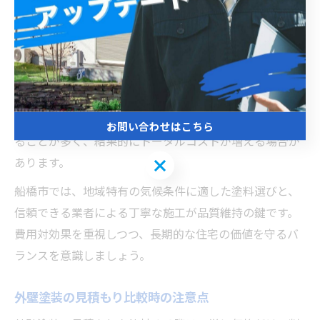
コストと外壁塗装品質のバランスを考える
外壁塗装にかかる費用は塗料の種類や施工面積、下地処
理の有無によって大きく変動します。高品質なフッ素系
塗料は初期費用が高めですが、耐久性が長いため長期的
に見るとコストパフォーマンスが優れています。一方、
安価なアクリル系塗料は短期間での塗り替えが必要にな
お問い合わせはこちら
ることが多く、結果的にトータルコストが増える場合が
あります。
お問い合わせはこちら
船橋市では、地域特有の気候条件に適した塗料選びと、
信頼できる業者による丁寧な施工が品質維持の鍵です。
費用対効果を重視しつつ、長期的な住宅の価値を守るバ
ランスを意識しましょう。
外壁塗装の見積もり比較時の注意点