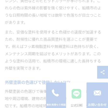
レンジ、黄色などのビビッドカラーが挙げられます。こ
れらの色は紫外線の影響を強く受けやすく、船橋市のよ
うな日照時間の長い地域では数年で色落ちが目立つこと
があります。
また、安価な塗料を使用すると色褪せの速度が加速する
ため、耐候性に優れた高品質塗料を選ぶことが重要で
す。例えばフッ素樹脂塗料や無機塗料は色持ちが良く、
メンテナンス周期を延ばせるメリットがあります。この
ような塗料の活用で、船橋市の環境に適した長持ちする
外壁を実現できます。
外壁塗装の色選びで後悔しないコツ
外壁塗装の色選びで後悔しないためには、まず自宅の立
地や周辺環境、建物の形状を総合的に考慮することが大
お問い合わせ
切です。船橋市の地域特性を踏まえ、日照条件や風通
公式LINE