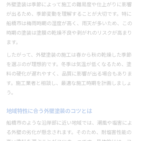
外壁塗装は季節によって施工の難易度や仕上がりに影響
お得に外壁塗装するための申請ポイント
が出るため、季節変動を理解することが大切です。特に
補助金なしでも外壁塗装費用を抑える工夫
船橋市は梅雨時期の湿度が高く、雨天が多いため、この
高耐久な外壁塗装がもたらす安心感
時期の塗装は塗膜の乾燥不良や剥がれのリスクが高まり
高耐久外壁塗装で長期的な安心を得る
ます。
外壁塗装の耐用年数と安全性の関係
したがって、外壁塗装の施工は春から秋の乾燥した季節
外壁塗装で得られる暮らしのメリット
を選ぶのが理想的です。冬季は気温が低くなるため、塗
外壁塗装の耐久性がもたらす経済効果
料の硬化が遅れやすく、品質に影響が出る場合もありま
す。施工業者と相談し、最適な施工時期を計画しましょ
外壁塗装の定期点検と長寿命の秘訣
う。
外壁塗装で避けたい色選びの注意点
外壁塗装で避けるべき色の特徴とは
地域特性に合う外壁塗装のコツとは
外壁塗装の色選びで失敗しない方法
船橋市のような沿岸部に近い地域では、潮風や塩害によ
汚れが目立つ外壁塗装の色に注意
る外壁の劣化が懸念されます。そのため、耐塩害性能の
色褪せしやすい外壁塗装カラーの傾向