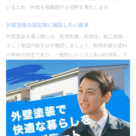
いるため、外壁を長期間守る役割を果たします。
外壁塗装の選定時に確認したい基準
外壁塗装を選ぶ際には、耐用年数、耐候性、施工実績、
そして保証内容を必ず確認しましょう。耐用年数は塗料
の寿命の目安であり、一般的にシリコン系は約10年、フ
ッ素系は約15年とされています。これによりメンテナン
ス周期の計画が立てやすくなります。
また、施工実績が豊富な業者は地域の気候に合った塗料
選びや施工技術に長けているため、失敗リスクを減らせ
ます。加えて、塗装後の保証期間やアフターサービスの
内容を事前に把握することで、万が一のトラブルにも安
心して対応できるでしょう。