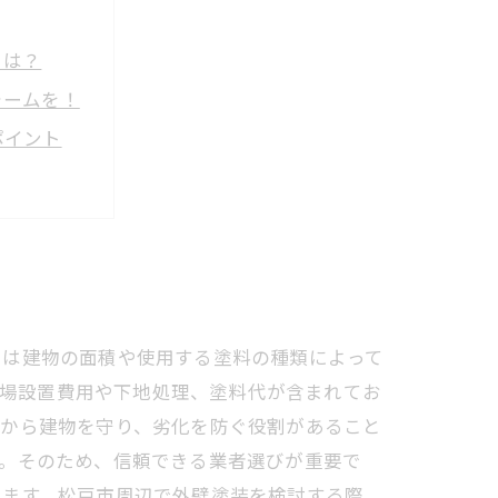
とは？
ォームを！
ポイント
コツ
法とは？
びの秘訣
用は建物の面積や使用する塗料の種類によって
足場設置費用や下地処理、塗料代が含まれてお
因から建物を守り、劣化を防ぐ役割があること
す。そのため、信頼できる業者選びが重要で
します。松戸市周辺で外壁塗装を検討する際