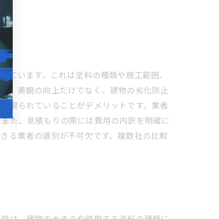
とされています。これは塗料の種類や施工範囲、
トは、美観の向上だけでなく、建物の劣化防止
数が限られていることがデメリットです。業者
。また、見積もりの際には費用の内訳を明確に
できる業者の選別が不可欠です。複数社の比較
費用は、建物の大きさや使用する塗料の種類に