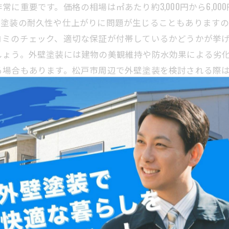
に重要です。価格の相場は㎡あたり約3,000円から6,0
、塗装の耐久性や仕上がりに問題が生じることもあります
コミのチェック、適切な保証が付帯しているかどうかが挙
しょう。外壁塗装には建物の美観維持や防水効果による劣
る場合もあります。松戸市周辺で外壁塗装を検討される際
塗装費用の注意点とコツ
方メートルあたり3,000～5,000円が目安とされていま
較する際には、単なる価格の安さだけでなく、塗料の品質
加え、防水性向上や建物の劣化防止にも効果があり、資産
となるため、信頼できる業者選びが成功の鍵です。見積も
での外壁塗装を検討する際は、これらのポイントを押さえ