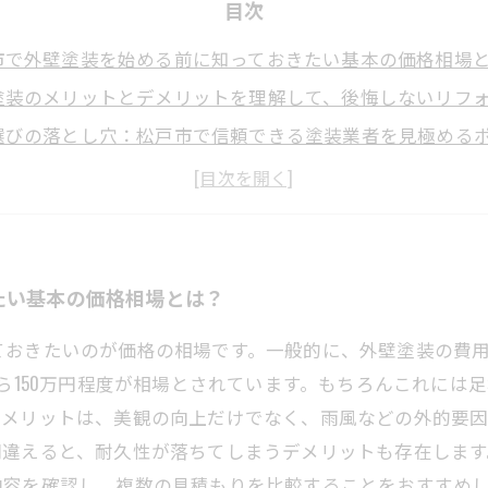
目次
市で外壁塗装を始める前に知っておきたい基本の価格相場
塗装のメリットとデメリットを理解して、後悔しないリフ
選びの落とし穴：松戸市で信頼できる塗装業者を見極める
もり比較で失敗しない！松戸市の外壁塗装費用の注意点と
な外壁塗装業者を選び、松戸市で美観と資産価値を守る方
市の外壁塗装：価格相場と業者選びの基本情報まとめ
塗装で迷ったらこれ！松戸市で安心して依頼できる業者選
たい基本の価格相場とは？
ておきたいのが価格の相場です。一般的に、外壁塗装の費
から150万円程度が相場とされています。もちろんこれには
のメリットは、美観の向上だけでなく、雨風などの外的要
間違えると、耐久性が落ちてしまうデメリットも存在しま
内容を確認し、複数の見積もりを比較することをおすすめ