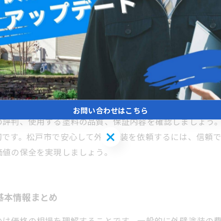
と資産価値を守る方法とは？
1平方メートルあたり3,000円から7,000円程度が目安
者から見積もりを取ることが重要です。外壁塗装のメリッ
る点にあります。一方、施工時の費用負担や塗装の耐久年
お問い合わせはこちら
の評判、使用する塗料の品質、保証内容を確認しましょう
お問い合わせはこちら
切です。松戸市で安心して外壁塗装を依頼するには、信頼
価値の保全を実現しましょう。
基本情報まとめ
のは価格の相場を理解することです。一般的に外壁塗装の