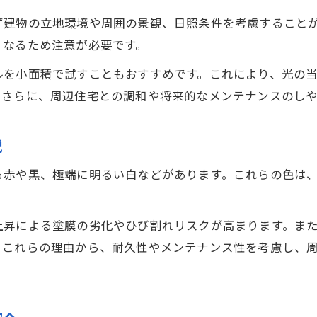
外壁塗装の部分補修費用を理解し賢く選ぶ方法
ず建物の立地環境や周囲の景観、日照条件を考慮すること
外壁塗装の部分補修費用の相場と特徴
くなるため注意が必要です。
外壁塗装で費用を抑えるためのポイント
ルを小面積で試すこともおすすめです。これにより、光の
外壁塗装の部分補修と全体塗り替えの違い
。さらに、周辺住宅との調和や将来的なメンテナンスのし
外壁塗装の見積もりで注意すべき点
外壁塗装の費用交渉で押さえるべきコツ
説
細部まで美しい外壁塗装を実現する秘訣
る赤や黒、極端に明るい白などがあります。これらの色は
外壁塗装で細部の美しさを保つ工夫
お問い合わせはこちら
お問い合わせはこちら
外壁塗装におけるダメ込みの役割と効果
上昇による塗膜の劣化やひび割れリスクが高まります。ま
外壁塗装の仕上がりを左右する部分補修技術
。これらの理由から、耐久性やメンテナンス性を考慮し、
外壁塗装の美観維持に欠かせないポイント
外壁塗装で色ムラを防ぐテクニックを紹介