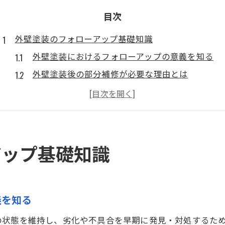
目次
外壁塗装のフォローアップ基礎知識
外壁塗装におけるフォローアップの意義を知る
外壁塗装後の部分補修が必要な理由とは
外壁塗装で失敗しない色選びのポイント
外壁塗装で避けたい色とその根拠を解説
外壁塗装のタッチアップ費用の目安を紹介
部分補修を考えるなら知っておきたい外壁塗装のこと
アップ基礎知識
外壁塗装の部分補修が有効なケースとは
外壁塗装でタッチアップ費用に差が出る理由
外壁塗装の色合わせで注意すべきポイント
義を知る
外壁塗装の色選びで後悔しないための工夫
の状態を維持し、劣化や不具合を早期に発見・対処するた