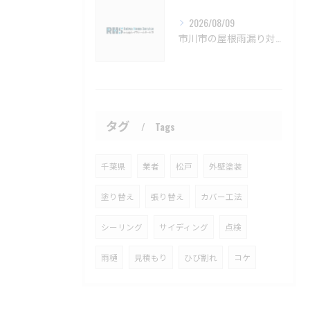
2026/08/09
市川市の屋根雨漏り対策と防水施工法【市川市 雨漏り補修 カバー工法 葺き替え 工事】
タグ
Tags
千葉県
業者
松戸
外壁塗装
塗り替え
張り替え
カバー工法
シーリング
サイディング
点検
雨樋
見積もり
ひび割れ
コケ