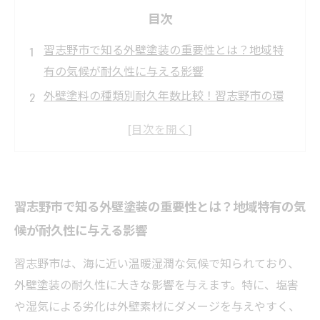
目次
習志野市で知る外壁塗装の重要性とは？地域特
有の気候が耐久性に与える影響
外壁塗料の種類別耐久年数比較！習志野市の環
境に最も適した選び方
施工方法で変わる塗装の寿命！習志野市の外壁
塗装で失敗しないためのポイント
外壁塗装の耐久性を最大限に活かすメンテナン
習志野市で知る外壁塗装の重要性とは？地域特有の気
スのタイミングとは？実例で解説
候が耐久性に与える影響
習志野市の外壁を長持ちさせるために！最適な
塗料選びと正しい施工のまとめ
習志野市は、海に近い温暖湿潤な気候で知られており、
習志野市の外壁塗装市場最新動向：耐久性を重
外壁塗装の耐久性に大きな影響を与えます。特に、塩害
視するならどの業者が選ばれる？
や湿気による劣化は外壁素材にダメージを与えやすく、