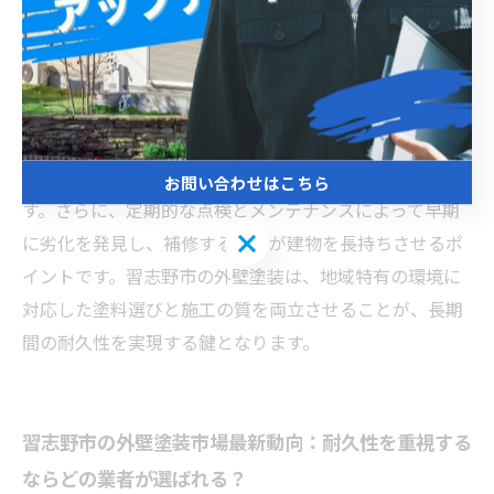
数が目安とされています。習志野市の湿度や気温変化を
考慮すると、耐久年数が長く紫外線にも強いシリコンや
フッ素塗料の使用が推奨されます。また、塗料性能を最
大限に活かすためには、施工前の外壁の劣化状況確認や
適切な下地処理が不可欠です。正しい施工を行うこと
で、塗料の耐久年数が延び、建物の保護効果が高まりま
お問い合わせはこちら
す。さらに、定期的な点検とメンテナンスによって早期
お問い合わせはこちら
に劣化を発見し、補修することが建物を長持ちさせるポ
イントです。習志野市の外壁塗装は、地域特有の環境に
対応した塗料選びと施工の質を両立させることが、長期
間の耐久性を実現する鍵となります。
習志野市の外壁塗装市場最新動向：耐久性を重視する
ならどの業者が選ばれる？