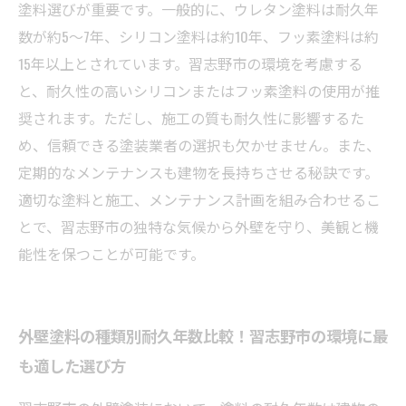
外壁塗装の耐久比較と年数早わかりガイド：習
塗料選びが重要です。一般的に、ウレタン塗料は耐久年
志野市で失敗しない業者選びのコツ
数が約5～7年、シリコン塗料は約10年、フッ素塗料は約
15年以上とされています。習志野市の環境を考慮する
と、耐久性の高いシリコンまたはフッ素塗料の使用が推
奨されます。ただし、施工の質も耐久性に影響するた
め、信頼できる塗装業者の選択も欠かせません。また、
定期的なメンテナンスも建物を長持ちさせる秘訣です。
適切な塗料と施工、メンテナンス計画を組み合わせるこ
とで、習志野市の独特な気候から外壁を守り、美観と機
能性を保つことが可能です。
外壁塗料の種類別耐久年数比較！習志野市の環境に最
も適した選び方