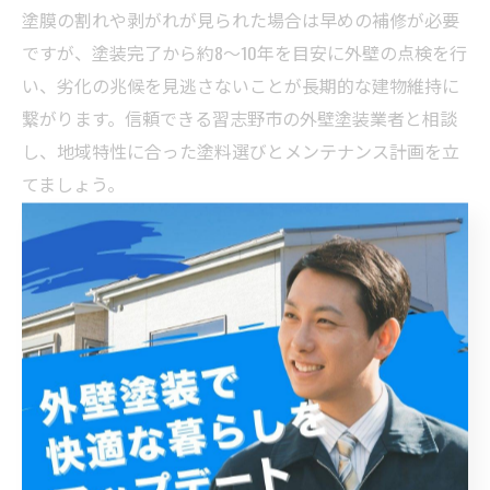
塗膜の割れや剥がれが見られた場合は早めの補修が必要
ですが、塗装完了から約8〜10年を目安に外壁の点検を行
い、劣化の兆候を見逃さないことが長期的な建物維持に
繋がります。信頼できる習志野市の外壁塗装業者と相談
し、地域特性に合った塗料選びとメンテナンス計画を立
てましょう。
習志野市の外壁を長持ちさせるために！最適な塗料選
びと正しい施工のまとめ
習志野市の外壁塗装において、耐久性を左右する最も重
要な要素は塗料の選択と施工の質です。一般的に、アク
リル塗料は約5～7年、ウレタン塗料は約8～10年、シリコ
ン塗料は約10～15年、フッ素塗料は約15～20年の耐久年