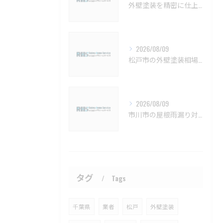
外壁塗装を精密に仕上げるための注意点と長持ちさせるコツ
2026/08/09
松戸市の外壁塗装相場と保証の基礎知識【松戸市 外壁塗装 リフォーム 工事】
2026/08/09
市川市の屋根雨漏り対策と防水施工法【市川市 雨漏り補修 カバー工法 葺き替え 工事】
タグ
Tags
千葉県
業者
松戸
外壁塗装