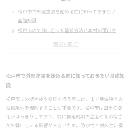
松戸市で外壁塗装を始める前に知っておきたい
基礎知識
松戸市の気候に合った塗装方法と素材の選び方
信頼できる松戸市の外壁塗装業者の見つけ方と
評判のチェックポイント
外壁の劣化を防ぐメンテナンスの秘訣と修理の
適切なタイミング
松戸市で外壁塗装を始める前に知っておきたい基礎知
松戸市の住宅を美しく長持ちさせるための外壁
識
塗装と修理の総まとめ
松戸市で外壁修理が必要になる主なトラブルと
松戸市で外壁塗装や修理を行う際には、まず地域特有の
対策ガイド
気候条件を理解することが重要です。松戸市は四季の変
松戸市の外壁塗装業者ランキングと利用者のリ
化がはっきりしており、特に梅雨時期の湿度や冬の寒さ
アルな声
が外壁に与える影響が大きいため、防水性と耐久性に優