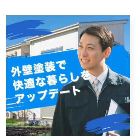
松戸市の住宅を美しく長持ちさせるための外壁塗装と
修理の総まとめ
松戸市の住宅を美しく長持ちさせるためには、適切な外
壁塗装と修理が欠かせません。外壁は紫外線や雨風から
建物を守り、防水性や断熱性にも影響を与えます。松戸
市の気候は湿度が高く、四季による温度変化も大きいた
め、耐候性の高い塗料を選ぶことが重要です。塗料の種
類にはアクリル、ウレタン、シリコン、フッ素などがあ
りますが、耐久性やコストを考慮し、プロの業者と相談
しながら選ぶと良いでしょう。修理のタイミングは、ひ
び割れや塗装の剥がれが見られた時が目安で、早めの対
応が建物の劣化を防ぎます。松戸市には地域に根ざした