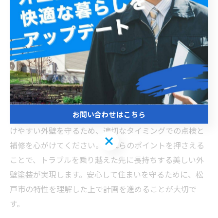
は、地元の気候や建築環境に適した塗料や施工方法を提
案してくれます。また、見積もり内容を詳細に確認し、
塗料の種類や施工工程、保証内容を明確にすることが欠
かせません。施工前には十分な打ち合わせを行い、希望
や疑問点は遠慮せずに質問しましょう。施工中も進捗を
こまめに確認し、問題があれば早期に対応することがト
ラブル防止に繋がります。さらに、施工後の定期的なメ
お問い合わせはこちら
ンテナンスも重要で、松戸市の湿度や紫外線の影響を受
けやすい外壁を守るため、適切なタイミングでの点検と
お問い合わせはこちら
補修を心がけてください。これらのポイントを押さえる
ことで、トラブルを乗り越えた先に長持ちする美しい外
壁塗装が実現します。安心して住まいを守るために、松
戸市の特性を理解した上で計画を進めることが大切で
す。