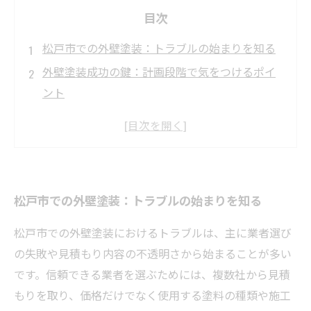
目次
松戸市での外壁塗装：トラブルの始まりを知る
外壁塗装成功の鍵：計画段階で気をつけるポイ
ント
信頼できる松戸市の業者選びと見極めのコツ
施工中の注意点で防ぐ外壁塗装トラブルの数々
トラブルを乗り越えた先にある長持ちする外壁
塗装の秘密
松戸市での外壁塗装：トラブルの始まりを知る
松戸市の気候に適した外壁塗装のメンテナンス
方法とは
松戸市での外壁塗装におけるトラブルは、主に業者選び
安心して住み続けるための松戸市外壁塗装トラ
の失敗や見積もり内容の不透明さから始まることが多い
ブル防止術
です。信頼できる業者を選ぶためには、複数社から見積
もりを取り、価格だけでなく使用する塗料の種類や施工