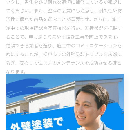
ックし、劣化やひび割れを適切に補修しているか確認し
てください。また、塗料の品質にも注意し、耐久性や防
汚性に優れた商品を選ぶことが重要です。さらに、施工
途中での現場確認や写真撮影を行い、進捗状況を把握す
ることで、申し送りミスや手抜き工事を防止できます。
信頼できる業者を選び、施工中のコミュニケーションを
密にすることが、松戸市での外壁塗装トラブルを未然に
防ぎ、安心して住まいのメンテナンスを成功させる鍵と
なります。
トラブルを乗り越えた先にある長持ちする外壁塗装の
秘密
松戸市で外壁塗装を行う際にトラブルを避けるために
は、まず業者選びが非常に重要です。信頼できる業者