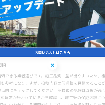
に適した施工方法を選ぶことが成功の鍵となります。特に
施工の流れは、まず現地調査と劣化診断を行い、下地処理
程でしっかりと塗装を重ねることが重要です。トラブルを避
確認することが必要です。契約前には、過去の施工実績や
の特性に合った安心・安全な外壁塗装を実現し、自宅の美
お問い合わせはこちら
お問い合わせはこちら
用術
信頼できる業者選びです。施工品質に差が出やすいため、
判も参考になりますが、投稿内容の信憑性を見極めること
重点的にチェックしてください。船橋市の気候は湿度が高
塗料選定が行われているかを確認し、施工後の保証内容に
回避につながり、長期間安心して住まいの美観と耐久性を保