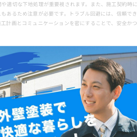
間や適切な下地処理が重要視されます。また、施工契約時
スもあるため注意が必要です。トラブル回避には、信頼で
施工計画とコミュニケーションを密にすることで、安全か
者選びとチェックポイント
避けるための業者選びが非常に重要です。まず、信頼でき
容を詳しくチェックし、材料や塗料の種類、施工方法が明
や耐久性に影響を与えるため、地域に適した塗装方法を提
ても確認し、トラブルの芽を事前に摘む努力をしましょう
観と耐久性を長期間にわたり守ることが可能です。
での施工成功ストーリー