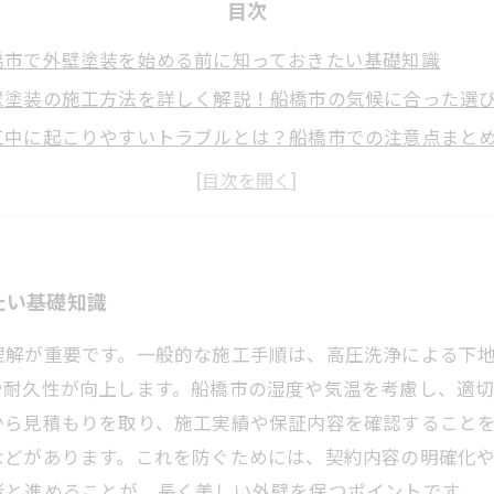
目次
橋市で外壁塗装を始める前に知っておきたい基礎知識
壁塗装の施工方法を詳しく解説！船橋市の気候に合った選
工中に起こりやすいトラブルとは？船橋市での注意点まと
ラブル回避のためにできることとは？業者選びとチェック
心して外壁塗装を終えるために！船橋市での施工成功スト
橋市の外壁塗装業者の選び方と口コミ活用術
壁塗装の寿命を延ばすメンテナンス方法とトラブル回避の
たい基礎知識
理解が重要です。一般的な施工手順は、高圧洗浄による下地
や耐久性が向上します。船橋市の湿度や気温を考慮し、適
から見積もりを取り、施工実績や保証内容を確認すること
などがあります。これを防ぐためには、契約内容の明確化
者と進めることが、長く美しい外壁を保つポイントです。