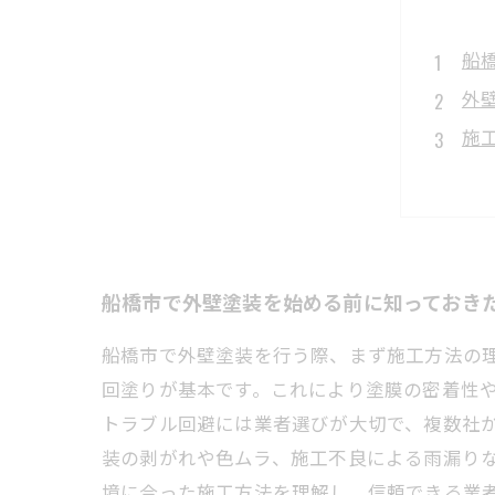
船
外
施
ト
安
船
外
船橋市で外壁塗装を始める前に知っておき
船橋市で外壁塗装を行う際、まず施工方法の
回塗りが基本です。これにより塗膜の密着性
トラブル回避には業者選びが大切で、複数社
装の剥がれや色ムラ、施工不良による雨漏り
境に合った施工方法を理解し、信頼できる業