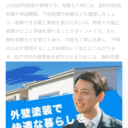
ら6,000円程度が相場です。見積もり時には、塗料の耐用
年数や保証期間、下地処理の有無なども確認しましょ
う。信頼できる施工業者を選ぶためには、地域での施工
実績や口コミ評価を調べることがポイントです。また、
無料見積もりを受けた後も、内容を丁寧に比較し、不明
点は必ず質問することが納得のいく施工につながりま
す。松戸市の外壁塗装を成功させるためには、無料見積
もりの活用と慎重な施工業者選びが欠かせません。
納得して外壁塗装を完了するための最終チェックと成
功の秘訣
松戸市で外壁塗装を検討する際、無料見積もりの活用は
非常に重要です。まず、複数の業者から見積もりを取り