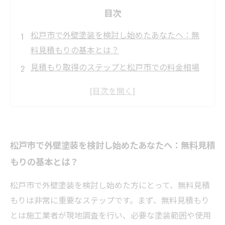
目次
松戸市で外壁塗装を検討し始めたあなたへ：無
料見積もりの基本とは？
見積もり取得のステップと松戸市での料金相場
のリアルな実態
見積書を見てわかる外壁塗装の費用構成と注意
すべきポイント
無料見積もりを最大限に活用するコツと施工業
松戸市で外壁塗装を検討し始めたあなたへ：無料見積
者の選び方
もりの基本とは？
納得して外壁塗装を完了するための最終チェッ
クと成功の秘訣
松戸市で外壁塗装を検討し始めた方にとって、無料見積
松戸市で外壁塗装の料金を徹底比較！安くて安
もりは非常に重要なステップです。まず、無料見積もり
心できる選び方
とは施工業者が現地調査を行い、必要な塗装範囲や使用