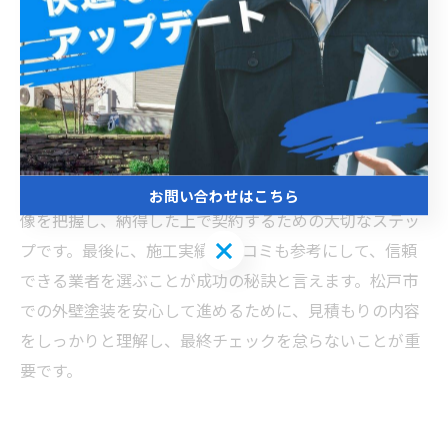
寄せることで、料金の相場を把握しやすくなります。松
戸市の外壁塗装の料金は、使用する塗料の種類や建物の
規模、下地処理の内容によって変動します。見積もり内
容は、塗料費、施工費、足場設置費など細かく分かれて
いるため、項目ごとに確認しましょう。特に、追加費用
が発生する可能性について事前に説明を受けることがト
ラブル回避につながります。無料見積もりは工事の全体
お問い合わせはこちら
像を把握し、納得した上で契約するための大切なステッ
お問い合わせはこちら
プです。最後に、施工実績や口コミも参考にして、信頼
できる業者を選ぶことが成功の秘訣と言えます。松戸市
での外壁塗装を安心して進めるために、見積もりの内容
をしっかりと理解し、最終チェックを怠らないことが重
要です。