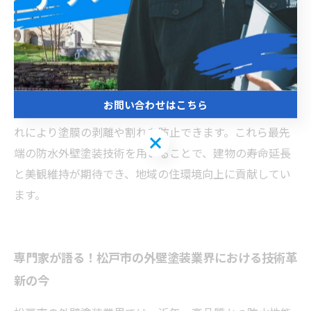
近の技術進化により、シリコン樹脂やフッ素樹脂などの
高耐候性塗料の利用が一般的になり、これらは紫外線や
雨風に強く、長期間美観を保つことが可能です。また、
多層塗装による施工方法で、防水機能をさらに強化して
います。松戸市の気候に合わせた施工では、湿度や気温
お問い合わせはこちら
を管理しながら適切な塗布を行うことが重要であり、こ
れにより塗膜の剥離や割れを防止できます。これら最先
お問い合わせはこちら
端の防水外壁塗装技術を用いることで、建物の寿命延長
と美観維持が期待でき、地域の住環境向上に貢献してい
ます。
専門家が語る！松戸市の外壁塗装業界における技術革
新の今