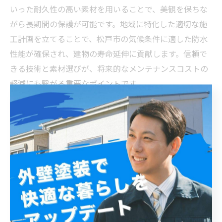
いった耐久性の高い素材を用いることで、美観を保ちな
がら長期間の保護が可能です。地域に特化した適切な施
工計画を立てることで、松戸市の気候条件に適した防水
性能が確保され、建物の寿命延伸に貢献します。信頼で
きる技術と素材選びが、将来的なメンテナンスコストの
軽減にも繋がる重要なポイントです。
松戸市で高品質防水外壁塗装を実現するための最先端
技術紹介
松戸市は年間を通じて湿度が高く、雨量も多いため、防
水性能の高い外壁塗装が必要不可欠です。高品質な防水
外壁塗装は、塗膜の耐久性や防水性を向上させ、建物内
部への雨水浸入を防ぎ、劣化の進行を食い止めます。最