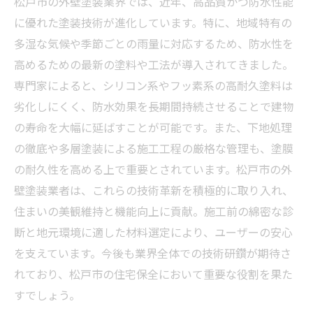
松戸市の外壁塗装業界では、近年、高品質かつ防水性能
に優れた塗装技術が進化しています。特に、地域特有の
多湿な気候や季節ごとの雨量に対応するため、防水性を
高めるための最新の塗料や工法が導入されてきました。
専門家によると、シリコン系やフッ素系の高耐久塗料は
劣化しにくく、防水効果を長期間持続させることで建物
の寿命を大幅に延ばすことが可能です。また、下地処理
の徹底や多層塗装による施工工程の厳格な管理も、塗膜
の耐久性を高める上で重要とされています。松戸市の外
壁塗装業者は、これらの技術革新を積極的に取り入れ、
住まいの美観維持と機能向上に貢献。施工前の綿密な診
断と地元環境に適した材料選定により、ユーザーの安心
を支えています。今後も業界全体での技術研鑽が期待さ
れており、松戸市の住宅保全において重要な役割を果た
すでしょう。