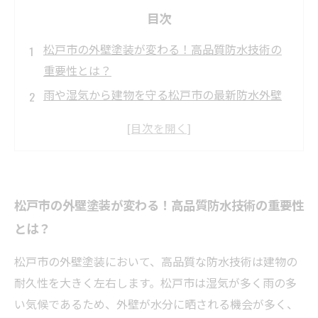
目次
松戸市の外壁塗装が変わる！高品質防水技術の
重要性とは？
雨や湿気から建物を守る松戸市の最新防水外壁
塗装技術の秘密
材料選びから施工まで！松戸市で長持ちする外
壁塗装のポイント
地域気候に最適化された塗装工法で建物の寿命
松戸市の外壁塗装が変わる！高品質防水技術の重要性
を延ばす方法
とは？
松戸市で高品質防水外壁塗装を実現するための
最先端技術紹介
松戸市の外壁塗装において、高品質な防水技術は建物の
専門家が語る！松戸市の外壁塗装業界における
耐久性を大きく左右します。松戸市は湿気が多く雨の多
技術革新の今
い気候であるため、外壁が水分に晒される機会が多く、