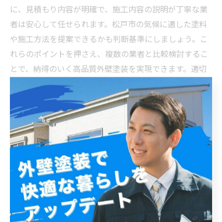
に、見積もり内容が明確で、施工内容の説明が丁寧な業
者は安心して任せられます。松戸市の気候に適した塗料
や施工方法を提案できるかも判断基準にしましょう。こ
れらのポイントを押さえ、複数の業者と比較検討するこ
とで、納得のいく高品質外壁塗装を実現できます。適切
な選び方で、長く快適な住環境を守りましょう。
総まとめ：松戸市で高品質外壁塗装を選ぶために押さ
えるべきポイント
松戸市で高品質な外壁塗装を選ぶためには、まず信頼で
きる業者選びが欠かせません。施工実績や口コミ、保証
内容を確認することが重要です。また、使用する塗料の
種類を理解しましょう。アクリル、ウレタン、シリコ