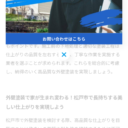
ン、フッ素塗料などそれぞれ耐久年数や仕上がりが異な
り、予算や目的に合わせて選ぶことが大切です。さら
に、建物の素材によって適した塗料や施工方法が変わる
ため、その特性を把握しましょう。松戸市の気候や環境
にあわせて防水性・耐久性に優れた塗料を選択すること
お問い合わせはこちら
もポイントです。施工前の下地処理と適切な塗装工程は
お問い合わせはこちら
仕上がりの品質を左右するため、丁寧な作業を実施する
業者を選ぶことが求められます。これらを総合的に考慮
し、納得のいく高品質な外壁塗装を実現しましょう。
外壁塗装で家が生まれ変わる！松戸市で長持ちする美
しい仕上がりを実現しよう
松戸市で外壁塗装を検討する際、高品質な仕上がりを目