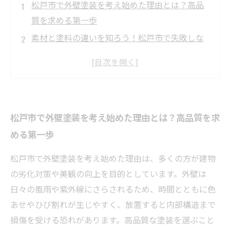
松戸市で外壁塗装を考え始めた理由とは？高品
質を求める第一歩
素材と塗料の違いを知ろう！松戸市で失敗しな
い外壁塗装の選び方
施工方法の比較で見えてくる！松戸市の外壁塗
装で後悔しない秘訣
信頼できる業者の見極め方！松戸市で高品質外
松戸市で外壁塗装を考え始めた理由とは？高品質を求
壁塗装を実現するコツ
める第一歩
総まとめ：松戸市で高品質外壁塗装を選ぶため
に押さえるべきポイント
松戸市で外壁塗装を考え始めた理由は、多くの方が建物
外壁塗装で家が生まれ変わる！松戸市で長持ち
の劣化対策や美観の向上を目的としています。外壁は
する美しい仕上がりを実現しよう
日々の風雨や紫外線にさらされるため、時間とともに色
松戸市での外壁塗装成功ストーリー：高品質選
あせやひび割れが生じやすく、放置すると内部構造まで
びで安心の暮らしを手に入れる
損傷を受ける恐れがあります。高品質な塗装を選ぶこと