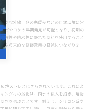
風雨や紫外線、冬の寒暖差などの自然環境に常
、カビやコケの早期発見が可能となり、初期の
、耐候性や防水性に優れた塗料を使用すること
延長や将来的な修繕費用の軽減につながりま
う。
な環境ストレスにさらされています。これによ
ーキング材の劣化は、雨水の侵入を招き、建物
た塗料を選ぶことです。例えば、シリコン系や
は下地処理を丁寧に行い、既存の剥がれや汚れ