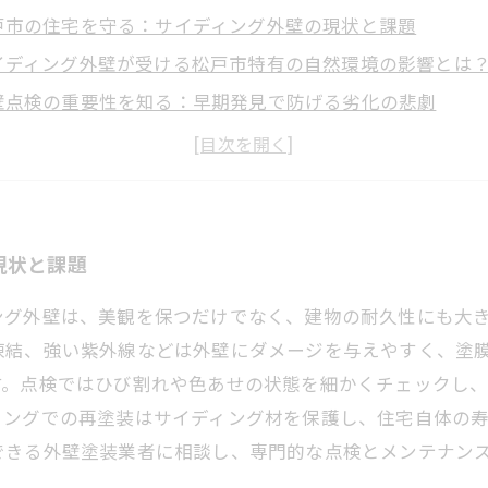
戸市の住宅を守る：サイディング外壁の現状と課題
イディング外壁が受ける松戸市特有の自然環境の影響とは
壁点検の重要性を知る：早期発見で防げる劣化の悲劇
切な塗装メンテナンスがもたらす外壁の長寿命化と美観維
期点検から塗装まで：松戸市で実践するサイディング外壁
壁塗装のプロが教える、松戸市で選ぶべき塗料と施工ポイ
敗しない外壁塗装のために知っておきたい松戸市の環境特
現状と課題
ング外壁は、美観を保つだけでなく、建物の耐久性にも大
凍結、強い紫外線などは外壁にダメージを与えやすく、塗
す。点検ではひび割れや色あせの状態を細かくチェックし
ミングでの再塗装はサイディング材を保護し、住宅自体の
できる外壁塗装業者に相談し、専門的な点検とメンテナン