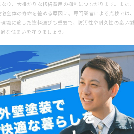
になり、大掛かりな修繕費用の抑制につながります。また
住宅全体の寿命を縮める原因に。専門業者による点検では
の環境に適した塗料選びも重要で、防汚性や耐久性の高い
快適な住まいを守りましょう。
長寿命化と美観維持
境要因により経年劣化が進行しやすいため、定期的な点検
の発生を招くことがあります。こうした状態を放置すると
必要です。適切な塗装メンテナンスを行うことで、外壁の
、結果として住宅の寿命延長にも繋がります。松戸市の気
メンテナンスを定期的に受けることが推奨されます。早期