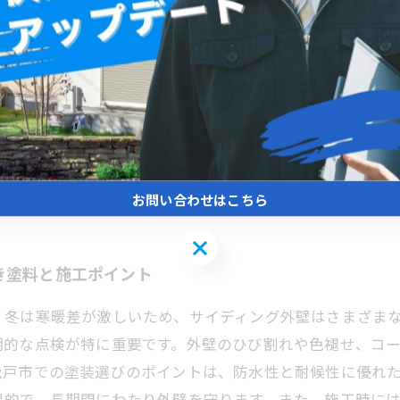
サイディング外壁の守り方
外観美だけでなく建物の耐久性を支える大切な部分です。
せん。定期的な点検を実施することで、ひび割れや剥がれ
なります。特に松戸市の気候を考慮した塗料選びも重要で
を一体化したメンテナンスを継続することで、建物の寿命
心と美観を保つために欠かせない取り組みと言えるでしょ
お問い合わせはこちら
お問い合わせはこちら
き塗料と施工ポイント
、冬は寒暖差が激しいため、サイディング外壁はさまざま
期的な点検が特に重要です。外壁のひび割れや色褪せ、コ
松戸市での塗装選びのポイントは、防水性と耐候性に優れ
果的で、長期間にわたり外壁を守ります。また、施工時に