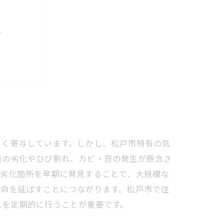
？
持
の守り方
ント
性
きく寄与しています。しかし、松戸市特有の気
膜の劣化やひび割れ、カビ・苔の発生が懸念さ
、劣化箇所を早期に発見することで、大規模な
寿命を延ばすことにつながります。松戸市で住
スを定期的に行うことが重要です。