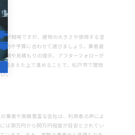
程度が相場ですが、建物の大きさや使用する塗
、目的や予算に合わせて選びましょう。業者選
な説明や見積もりの提示、アフターフォローが
らを踏まえた上で進めることで、松戸市で理想
さい。
型の業者や実績豊富な会社は、利用者の声によ
は30万円から80万円程度が目安とされてい
っています。また、複数の業者から見積もりを