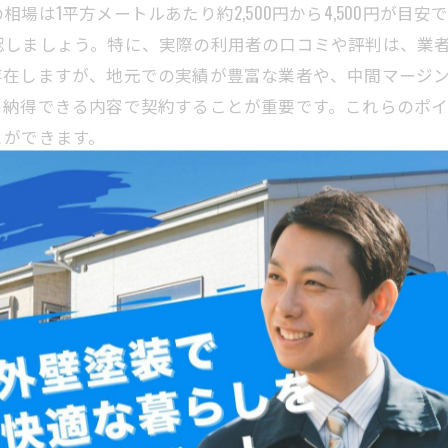
場は1平方メートルあたり約2,500円から4,500円が目
認しましょう。特に、実際の利用者の口コミや評判は、業
存在しますが、地元での実績が豊富な業者や、中間マージ
、納得できる内容で契約することが重要です。これらのポ
とができます。
装業者の選び方
たいのが費用の相場です。一般的に、外壁塗装の費用は建
,000円から5,000円前後が目安とされています。相場を
なく施工実績や口コミ評価を参考にすることが重要です。
ル回避につながります。また、見積もりは複数社から取り
知る上で有効で、施工品質や対応の良さを判断する材料に
な比較検討をおすすめします。