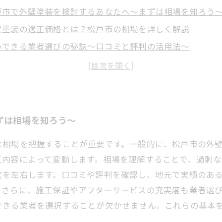
戸市で外壁塗装を検討するあなたへ〜まずは相場を知ろう
壁塗装の適正価格とは？松戸市の相場を詳しく解説
心できる業者選びの秘訣〜口コミと評判の活用法〜
ラブル回避！松戸市で失敗しない外壁塗装業者の選び方
く進める外壁塗装の流れ〜松戸市で理想の仕上がりを得る
コミでわかる！松戸市の人気外壁塗装業者ランキング
壁塗装の費用節約術とメンテナンスのポイントまとめ
ずは相場を知ろう〜
相場を把握することが重要です。一般的に、松戸市の外壁塗
工内容によって変動します。相場を理解することで、過剰な
度を左右します。口コミや評判を確認し、地元で実績のあ
。さらに、施工保証やアフターサービスの充実度も業者選
できる業者を選択することが欠かせません。これらの基本