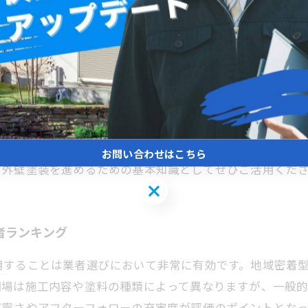
の仕上がりを得るために〜
相場を把握することが大切です。一般的に、30〜50万円
を使うと耐久性が向上しますが、その分費用も上がるため
参考にすることがポイントです。信頼できる業者は、丁寧
数社から取り、比較検討することをおすすめします。これ
お問い合わせはこちら
く外壁塗装を進めるための基本知識としてぜひご活用くだ
お問い合わせはこちら
者ランキング
用することは業者選びにおいて非常に有効です。地域密着
場は施工内容や塗料の種類によって異なりますが、一般的に
丁寧さやアフターフォローの充実度が評価のポイントとな