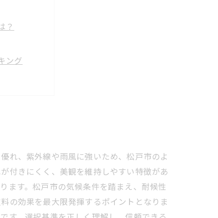
は？
キング
塗装へ
訣
塗料の基準
コツ
に優れ、紫外線や雨風に強いため、松戸市のよ
れが付きにくく、美観を維持しやすい特徴があ
なります。松戸市の気候条件を踏まえ、耐候性
塗料の効果を最大限発揮するポイントとなりま
能です。選択基準を正しく理解し、信頼できる