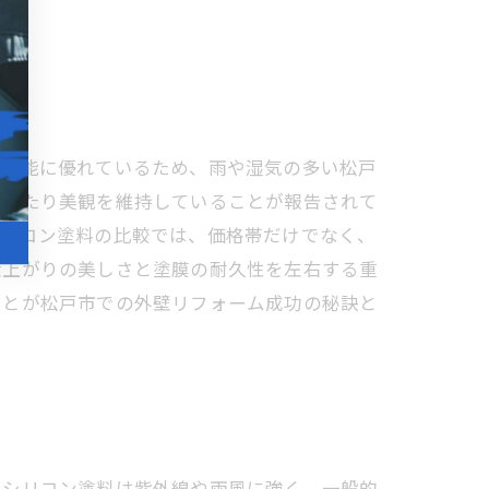
汚性能に優れているため、雨や湿気の多い松戸
にわたり美観を維持していることが報告されて
シリコン塗料の比較では、価格帯だけでなく、
仕上がりの美しさと塗膜の耐久性を左右する重
ことが松戸市での外壁リフォーム成功の秘訣と
。シリコン塗料は紫外線や雨風に強く、一般的