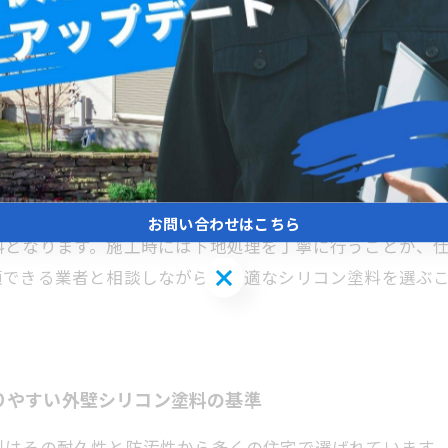
ン塗料で美観を保つ秘訣
人気の高い選択肢です。シリコン塗料は耐久性が高く、防
際の施工事例では、シリコン塗料を使用した住宅が長期間
、松戸の環境に適している点が評価されています。複数の
お問い合わせはこちら
料となります。施工時には下地処理を丁寧に行うことが、
お問い合わせはこちら
頼できる業者と相談しながら、最適なシリコン塗料を選ぶ
りやすい外壁シリコン塗料の基準
料はその耐久性と防汚性から多くの住宅で選ばれています