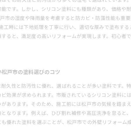
可能です。しかし、シリコン塗料にも種類があり、価格や
、松戸市の湿度や降雨量を考慮すると防カビ・防藻性能も重
。施工時には下地処理を丁寧に行い、適切な厚みで塗布す
頼すると、満足度の高いリフォームが実現します。初心者
。
い松戸市の塗料選びのコツ
は耐久性と防汚性に優れ、選ばれることが多い塗料です。
カビ効果が求められます。市販されているシリコン塗料に
いがあります。そのため、施工前には松戸市の気候を踏ま
訣となります。例えば、ひび割れ補修や高圧洗浄を怠ると
にも優れた塗料を選ぶことが、松戸市での外壁リフォーム