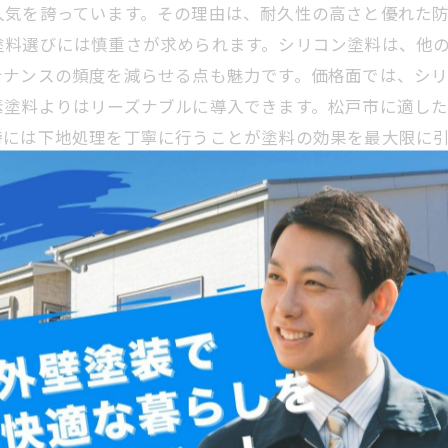
人気を誇っています。その理由は、耐久性の高さと優れた
塗料選びには慎重さが求められます。シリコン塗料は、他
テナンスの頻度を減らせる点も魅力です。価格面では、シ
素塗料よりはリーズナブルに導入できます。松戸市に適し
時には下地処理を丁寧に行うことが塗料の効果を最大限に
間にわたり美しい外観を保つことが可能になります。
塗料で長持ちする外壁塗装へ
はその耐久性と防汚性能から多くの住宅で選ばれています
。特に松戸市は湿気や降雨がやや多いため、防かび・防藻
耐用年数や価格帯、含まれる成分に違いがあるため、選び
ことが長持ちの秘訣となります。また、気温や湿度が施工
合ったシリコン塗料を選び、正しい施工を行うことで、外