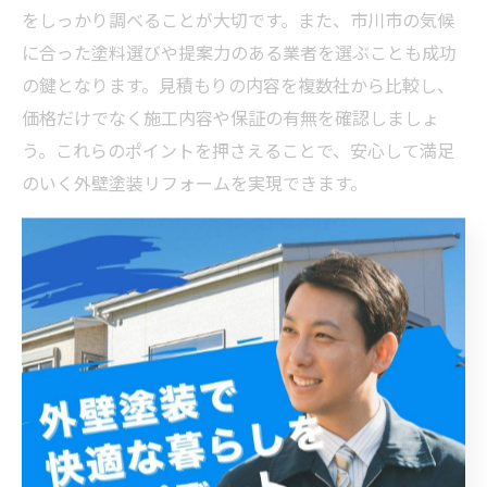
をしっかり調べることが大切です。また、市川市の気候
に合った塗料選びや提案力のある業者を選ぶことも成功
の鍵となります。見積もりの内容を複数社から比較し、
価格だけでなく施工内容や保証の有無を確認しましょ
う。これらのポイントを押さえることで、安心して満足
のいく外壁塗装リフォームを実現できます。
満足度100％の外壁リフォーム完了報告：市川市での
体験談とポイント総まとめ
市川市での外壁塗装リフォームを成功させるためには、
まず信頼できる業者選びが重要です。外壁塗装は建物の
美観を保つだけでなく、耐久性や防水性を高め、資産価
値の維持にもつながります。市川市には多くのリフォー