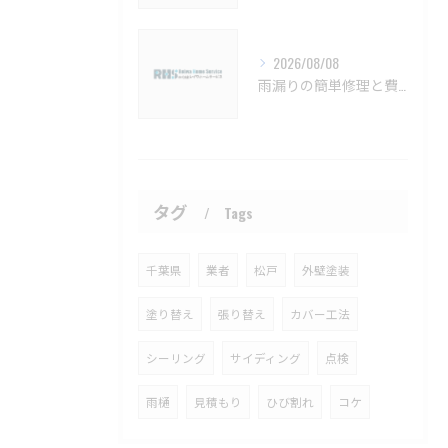
2026/08/08
雨漏りの簡単修理と費用目安を徹底解説船橋市対応【船橋市 雨漏り補修 カバー工法 葺き替え 工事】
タグ
Tags
千葉県
業者
松戸
外壁塗装
塗り替え
張り替え
カバー工法
シーリング
サイディング
点検
雨樋
見積もり
ひび割れ
コケ