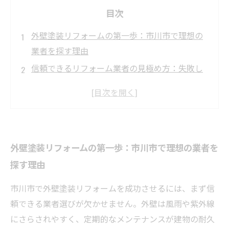
目次
外壁塗装リフォームの第一歩：市川市で理想の
業者を探す理由
信頼できるリフォーム業者の見極め方：失敗し
ない選び方のコツ
外壁塗装で守る住まいの美観と耐久性：市川市
の具体的な施工例
リフォーム成功の秘訣：市川市で納得のいく外
外壁塗装リフォームの第一歩：市川市で理想の業者を
壁塗装業者と出会うまで
探す理由
満足度100％の外壁リフォーム完了報告：市川市
での体験談とポイント総まとめ
市川市で外壁塗装リフォームを成功させるには、まず信
外壁塗装リフォームで重要な3つのポイントと
頼できる業者選びが欠かせません。外壁は風雨や紫外線
は？市川市で選ぶ際の基本知識
にさらされやすく、定期的なメンテナンスが建物の耐久