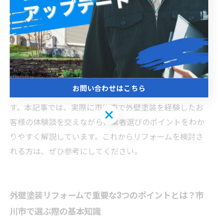
ム業者が存在しますが、それぞれの特徴やサービス内容
は異なります。満足度100％のリフォームを実現するに
は、業者の施工実績や口コミ、使用する塗料の品質、見
積もりの透明性を確認しましょう。また、現地調査をし
っかり行い、適切な診断をもとにした提案を受けること
も大切です。市川市の気候や建物の状態に対応した最適
お問い合わせはこちら
な工法を選択することで、長期的な耐久性を確保できま
す。本記事では、実際に市川市で外壁塗装を経験したお
お問い合わせはこちら
客様の体験談を交えながら、業者選びのポイントをわか
りやすく解説しています。これからリフォームを検討さ
れる方は、ぜひ参考にしてください。
外壁塗装リフォームで重要な3つのポイントとは？市
川市で選ぶ際の基本知識