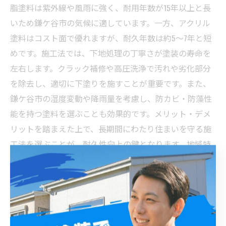
脂塗料は紫外線や風雨に強く、耐用年数が15年以上と長
いため鎌ケ谷市の気候に適しています。一方、アクリル
塗料はコスト面で優れますが、耐久年数は約5～7年と短
めです。施工法では、下地処理の丁寧さが塗装の寿命を
左右します。クラック補修や高圧洗浄で汚れや劣化部分
を除去し、適切に下塗りを施すことが重要です。また、
鎌ケ谷市の湿度変動や降雨量を考慮し、防カビ・防藻性
能を持つ塗料を選ぶことも効果的です。メリット・デメ
リットを踏まえた上で、長期間にわたり住まいを守る施
工法を選ぶことが、耐久性向上の鍵となります。地域特
性に適した施工を行うことで、美観と耐久性の両立が実
現可能です。
最適な施工法で建物を守る！鎌ケ谷市の外壁塗装成功