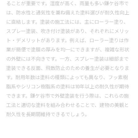
鎌ケ谷市で今注目の外壁塗装最新技術とその効
ることが重要です。湿度が高く、雨量も多い鎌ケ谷市で
果
は、防水性と通気性を兼ね備えた塗料選びが耐久性向上
外壁塗装で差をつける！鎌ケ谷市で後悔しない
に直結します。塗装の施工法には、主にローラー塗り、
施工法の選び方
スプレー塗装、吹き付け塗装があり、それぞれにメリッ
ト・デメリットがあります。例えば、ローラー塗りは作
業が簡便で塗膜の厚みを均一にできますが、複雑な形状
の外壁には不向きです。一方、スプレー塗装は細部まで
塗装できる反面、飛散防止のための養生が必要となりま
す。耐用年数は塗料の種類によっても異なり、フッ素樹
脂系やシリコン樹脂系の塗料は10年以上の耐久性が期待
できます。鎌ケ谷市で外壁塗装を行う際は、これらの施
工法と適切な塗料を組み合わせることで、建物の美観と
耐久性を長期間維持できるでしょう。