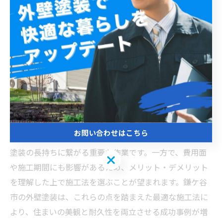
ストーリー
鎌ケ谷市の外壁塗装は、地域の気候特性に適した施工法
の選択が重要です。湿気や季節ごとの気温変動を考慮
し、耐久性に優れた塗料の使用が推奨されています。具
体的には、シリコン系やフッ素系塗料が多く採用されて
おり、それぞれ耐候性と耐汚染性に優れている点が特徴
です。施工法では、下地処理から塗装までの工程が丁寧
に行われることが耐久性を左右します。例えば、高圧洗
お問い合わせはこちら
浄による汚れ落としや、補修箇所の適切なパテ処理は、
塗装の長持ちに繋がる重要な作業です。一方で、費用面
お問い合わせはこちら
や施工期間にも影響があるため、メリット・デメリット
を理解した上で施工法を選ぶことが望まれます。鎌ケ谷
市の外壁塗装は、これらの点を踏まえた最適な施工法に
より、住まいの美観と耐久性を両立させる成功事例が増