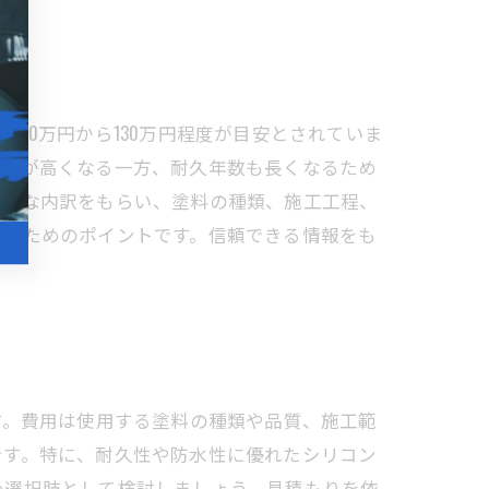
70万円から130万円程度が目安とされていま
価格が高くなる一方、耐久年数も長くなるため
詳細な内訳をもらい、塗料の種類、施工工程、
せるためのポイントです。信頼できる情報をも
ます。費用は使用する塗料の種類や品質、施工範
です。特に、耐久性や防水性に優れたシリコン
め選択肢として検討しましょう。見積もりを依