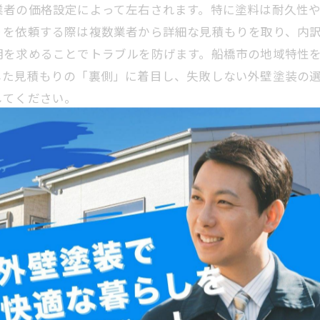
業者の価格設定によって左右されます。特に塗料は耐久性
りを依頼する際は複数業者から詳細な見積もりを取り、内
明を求めることでトラブルを防げます。船橋市の地域特性
した見積もりの「裏側」に着目し、失敗しない外壁塗装の
してください。
の外壁塗装費用の比較術
る塗料の種類、塗装面積により大きく異なります。一般的な相
場合や複雑な施工が伴うケースでは費用が上昇します。複数
間などの詳細をしっかり確認することが重要です。また、
コミや過去の施工実績も参考にしましょう。船橋市では地
適切に比較検討し、納得できるプランで外壁塗装を進める