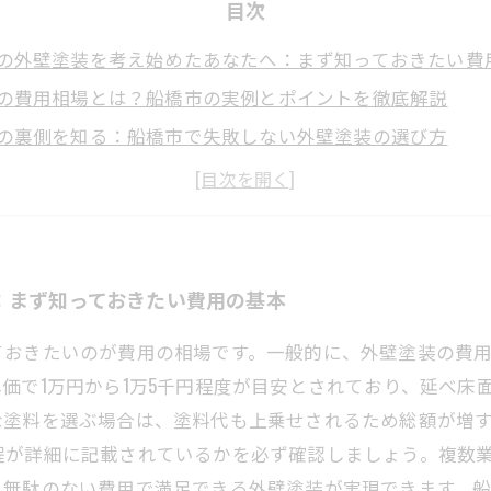
目次
の外壁塗装を考え始めたあなたへ：まず知っておきたい費
の費用相場とは？船橋市の実例とポイントを徹底解説
の裏側を知る：船橋市で失敗しない外壁塗装の選び方
によってこんなに変わる？船橋市の外壁塗装費用の比較術
塗装を任せるために：船橋市の外壁塗装費用と見積もりの
外壁塗装費用相場最新情報：賢くリフォームを行うために
の見積もりで損をしないコツ：船橋市の成功事例から学ぶ
：まず知っておきたい費用の基本
ておきたいのが費用の相場です。一般的に、外壁塗装の費
価で1万円から1万5千円程度が目安とされており、延べ床
な塗料を選ぶ場合は、塗料代も上乗せされるため総額が増
程が詳細に記載されているかを必ず確認しましょう。複数
、無駄のない費用で満足できる外壁塗装が実現できます。