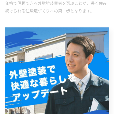
価格で信頼できる外壁塗装業者を選ぶことが、長く住み
続けられる住環境づくりへの第一歩となります。
鎌ケ谷市の相場を理解して、納得の外壁塗装を叶える
方法
鎌ケ谷市で外壁塗装を検討する際、まずは地域の相場を
把握することが重要です。一般的に、鎌ケ谷市の外壁塗
装費用は施工内容や建物の規模によって異なりますが、
平均的な価格帯はおおむね70万円から120万円程度とされ
ています。この価格には、足場設置や下地処理、塗料の
種類選定などが含まれ、品質と耐久性を左右する要素で
す。また、口コミを参考にすることで、単なる価格比較
では見えない業者の対応力や施工の仕上がりがわかりま