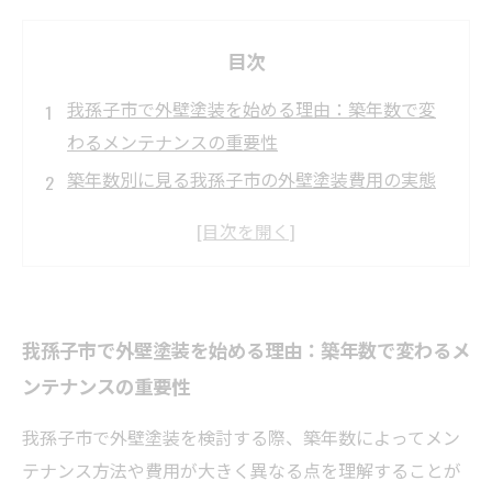
目次
我孫子市で外壁塗装を始める理由：築年数で変
わるメンテナンスの重要性
築年数別に見る我孫子市の外壁塗装費用の実態
と適切な施工タイミング
我孫子市で賢く外壁塗装をするための費用節約
のポイントとは？
実例紹介：築年数ごとの我孫子市の外壁塗装で
我孫子市で外壁塗装を始める理由：築年数で変わるメ
見えた違いと工夫
ンテナンスの重要性
我孫子市で費用を抑えつつ長持ちする外壁塗装
を成功させる秘訣
我孫子市で外壁塗装を検討する際、築年数によってメン
我孫子市の外壁塗装で失敗しないためのチェッ
テナンス方法や費用が大きく異なる点を理解することが