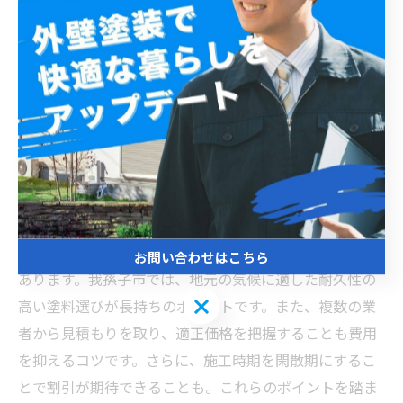
我孫子市で費用を抑えつつ長持ちする外壁塗装を成功
させる秘訣
我孫子市で外壁塗装を検討する際、築年数に応じた費用
の理解が重要です。一般的に、築10年以内の住宅は下地
の傷みが少なく、比較的シンプルな工程で塗装が可能な
ため費用は抑えられます。一方、築20年以上の住宅では
劣化やひび割れが進行していることが多く、下地補修や
高耐久塗料の使用が必要となり、費用が高くなる傾向に
お問い合わせはこちら
あります。我孫子市では、地元の気候に適した耐久性の
お問い合わせはこちら
高い塗料選びが長持ちのポイントです。また、複数の業
者から見積もりを取り、適正価格を把握することも費用
を抑えるコツです。さらに、施工時期を閑散期にするこ
とで割引が期待できることも。これらのポイントを踏ま