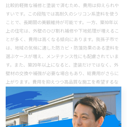
比較的軽微な補修と塗装で済むため、費用は抑えられや
すいです。この段階では高耐久のシリコン系塗料を使う
ことで、長期間の美観維持が可能です。一方、築10年以
上の住宅は、外壁のひび割れ補修や下地処理が増えるこ
とが多く、費用は高くなる傾向にあります。我孫子市で
は、地域の気候に適した防カビ・防藻効果のある塗料を
選ぶケースが増え、メンテナンス性にも配慮されていま
す。また、築20年以上になると、塗装だけではなく、外
壁材の交換や補強が必要な場合もあり、総費用がさらに
上がります。費用を抑えつつ高品質な施工を希望するな
ら、信頼できる業者に現地調査を依頼し、築年数に合っ
たプランを提案してもらうことが重要です。実例から
も、築年数に合わせた工夫は、長持ちする外壁塗装に欠
かせません。