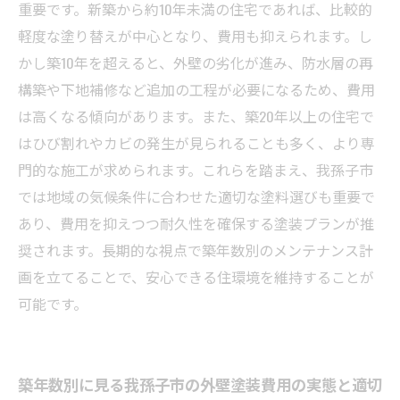
クリストと準備方法
重要です。新築から約10年未満の住宅であれば、比較的
まとめ：築年数に応じた我孫子市の外壁塗装費
軽度な塗り替えが中心となり、費用も抑えられます。し
用と賢いメンテナンス術
かし築10年を超えると、外壁の劣化が進み、防水層の再
構築や下地補修など追加の工程が必要になるため、費用
は高くなる傾向があります。また、築20年以上の住宅で
はひび割れやカビの発生が見られることも多く、より専
門的な施工が求められます。これらを踏まえ、我孫子市
では地域の気候条件に合わせた適切な塗料選びも重要で
あり、費用を抑えつつ耐久性を確保する塗装プランが推
奨されます。長期的な視点で築年数別のメンテナンス計
画を立てることで、安心できる住環境を維持することが
可能です。
築年数別に見る我孫子市の外壁塗装費用の実態と適切