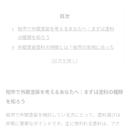
目次
柏市で外壁塗装を考えるあなたへ：まずは塗料
の種類を知ろう
外壁塗装塗料の特徴とは？柏市の気候に合った
選び方ガイド
メリットとデメリットを比較！柏市の外壁塗装
におすすめの塗料5選
塗料選びで失敗しないために：柏市で長持ちす
柏市で外壁塗装を考えるあなたへ：まずは塗料の種類
る外壁塗装の秘訣
を知ろう
安心して住まいを守るために：柏市の外壁塗装
塗料の最終まとめ
柏市で外壁塗装を検討している方にとって、塗料選びは
柏市で人気の外壁塗装塗料種類ランキングTOP3
非常に重要なポイントです。主に使われる塗料は、アク