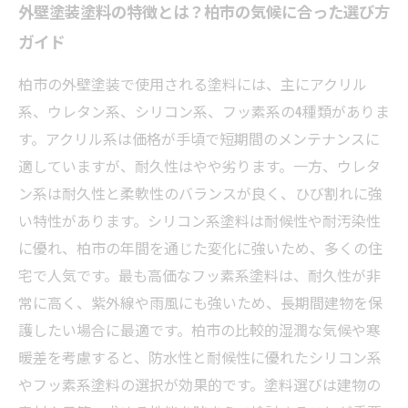
外壁塗装塗料の特徴とは？柏市の気候に合った選び方
ガイド
柏市の外壁塗装で使用される塗料には、主にアクリル
系、ウレタン系、シリコン系、フッ素系の4種類がありま
す。アクリル系は価格が手頃で短期間のメンテナンスに
適していますが、耐久性はやや劣ります。一方、ウレタ
ン系は耐久性と柔軟性のバランスが良く、ひび割れに強
い特性があります。シリコン系塗料は耐候性や耐汚染性
に優れ、柏市の年間を通じた変化に強いため、多くの住
宅で人気です。最も高価なフッ素系塗料は、耐久性が非
常に高く、紫外線や雨風にも強いため、長期間建物を保
護したい場合に最適です。柏市の比較的湿潤な気候や寒
暖差を考慮すると、防水性と耐候性に優れたシリコン系
やフッ素系塗料の選択が効果的です。塗料選びは建物の