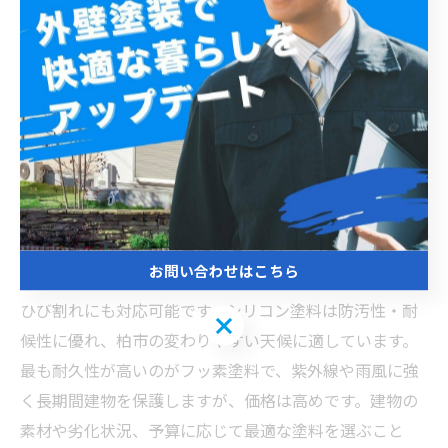
安心して住まいを守るために：柏市の外壁塗装塗料の
最終まとめ
柏市の気候は、湿気が多く雨も頻繁に降るため、外壁塗
装に用いる塗料選びは耐久性や防水性を重視することが
重要です。一般的に使用される塗料には、アクリル塗
料、ウレタン塗料、シリコン塗料、フッ素塗料の4種類が
あります。アクリル塗料はコストが抑えられますが耐久
年数が短く、主に予算重視の方に適しています。ウレタ
お問い合わせはこちら
ン塗料は耐久性が増し、柔軟性に優れているため細かな
ひび割れにも対応可能です。シリコン塗料は防汚性・耐
お問い合わせはこちら
候性に優れ、柏市の変わりやすい天候に適しています。
最も耐久性が高いのがフッ素塗料で、紫外線や雨風に強
く長期間建物を保護しますが、価格は高めです。建物の
素材や劣化状況、予算に応じて最適な塗料を選ぶこと