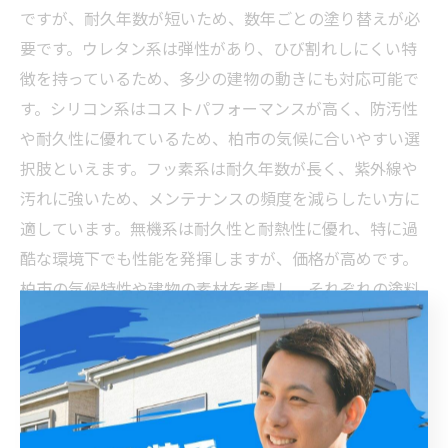
ですが、耐久年数が短いため、数年ごとの塗り替えが必
要です。ウレタン系は弾性があり、ひび割れしにくい特
徴を持っているため、多少の建物の動きにも対応可能で
す。シリコン系はコストパフォーマンスが高く、防汚性
や耐久性に優れているため、柏市の気候に合いやすい選
択肢といえます。フッ素系は耐久年数が長く、紫外線や
汚れに強いため、メンテナンスの頻度を減らしたい方に
適しています。無機系は耐久性と耐熱性に優れ、特に過
酷な環境下でも性能を発揮しますが、価格が高めです。
柏市の気候特性や建物の素材を考慮し、それぞれの塗料
のメリットとデメリットを理解した上で選ぶことが、長
持ちする外壁塗装の秘訣です。信頼できる業者に相談
し、最適な塗料選びを心がけましょう。