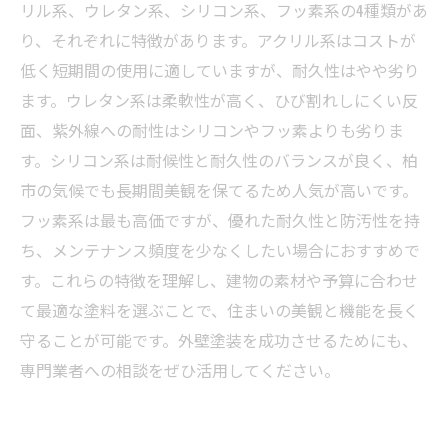
を紹介
リル系、ウレタン系、シリコン系、フッ素系の4種類があ
初めての外壁塗装でも安心！柏市の塗料選び相
り、それぞれに特徴があります。アクリル系はコストが
談窓口の活用法
低く短期間の使用に適していますが、耐久性はやや劣り
ます。ウレタン系は柔軟性が高く、ひび割れしにくい反
面、紫外線への耐性はシリコンやフッ素よりも劣りま
す。シリコン系は耐候性と耐久性のバランスが良く、柏
市の気候でも長期間美観を保てるため人気が高いです。
フッ素系は最も高価ですが、優れた耐久性と防汚性を持
ち、メンテナンス頻度を少なくしたい場合におすすめで
す。これらの特徴を理解し、建物の素材や予算に合わせ
て最適な塗料を選ぶことで、住まいの美観と機能を長く
守ることが可能です。外壁塗装を成功させるためにも、
専門業者への相談をぜひ活用してください。