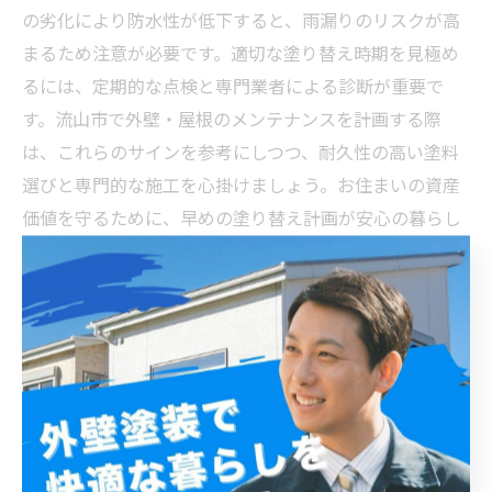
の劣化により防水性が低下すると、雨漏りのリスクが高
まるため注意が必要です。適切な塗り替え時期を見極め
るには、定期的な点検と専門業者による診断が重要で
す。流山市で外壁・屋根のメンテナンスを計画する際
は、これらのサインを参考にしつつ、耐久性の高い塗料
選びと専門的な施工を心掛けましょう。お住まいの資産
価値を守るために、早めの塗り替え計画が安心の暮らし
につながります。
リフォーム成功の秘訣！流山市で安心して外壁塗装を
任せるには？
流山市にお住まいの方にとって、外壁塗装と屋根塗装は
住まいを守る重要なメンテナンスです。流山市の気候