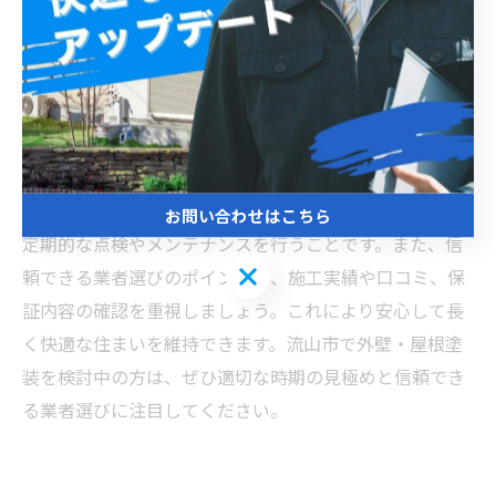
は、湿度が高く夏は紫外線が強いため、外壁や屋根は劣
化しやすい環境にあります。特に外壁の塗り替え時期の
目安は、一般的に約10年と言われていますが、実際には
塗膜のひび割れや色あせ、カビやコケの発生がサインで
す。屋根塗装も同様に、劣化が進むと雨漏りの原因にな
るため早めの対応が必要です。流山市でのリフォーム成
功の秘訣は、地域の環境を理解した専門業者に依頼し、
お問い合わせはこちら
定期的な点検やメンテナンスを行うことです。また、信
お問い合わせはこちら
頼できる業者選びのポイントは、施工実績や口コミ、保
証内容の確認を重視しましょう。これにより安心して長
く快適な住まいを維持できます。流山市で外壁・屋根塗
装を検討中の方は、ぜひ適切な時期の見極めと信頼でき
る業者選びに注目してください。