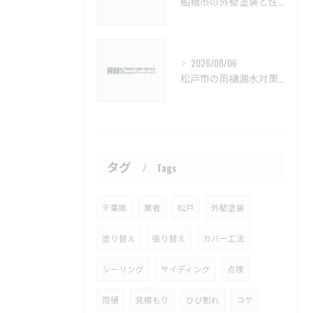
船橋市の外壁塗装と性能向上塗料の選び方【船橋市 外壁塗装 リフォーム 工事】
2026/08/06
松戸市の雨樋漏水対策とメンテナンス方法【松戸市 雨樋補修 雨樋交換 外壁塗装 リフォーム 工事】
タグ
Tags
千葉県
業者
松戸
外壁塗装
塗り替え
張り替え
カバー工法
シーリング
サイディング
点検
雨樋
見積もり
ひび割れ
コケ