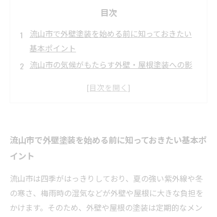
目次
流山市で外壁塗装を始める前に知っておきたい
基本ポイント
流山市の気候がもたらす外壁・屋根塗装への影
響とは？
見逃せない！流山市で外壁や屋根の劣化サイン
を見分ける方法
適切な塗り替え時期とは？流山市での外壁・屋
流山市で外壁塗装を始める前に知っておきたい基本ポ
根メンテナンス計画
イント
リフォーム成功の秘訣！流山市で安心して外壁
塗装を任せるには？
流山市は四季がはっきりしており、夏の強い紫外線や冬
外壁塗装業者選びで失敗しないためのポイント
の寒さ、梅雨時の湿気などが外壁や屋根に大きな負担を
まとめ
かけます。そのため、外壁や屋根の塗装は定期的なメン