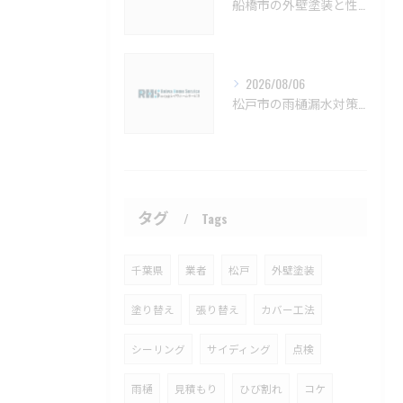
船橋市の外壁塗装と性能向上塗料の選び方【船橋市 外壁塗装 リフォーム 工事】
2026/08/06
松戸市の雨樋漏水対策とメンテナンス方法【松戸市 雨樋補修 雨樋交換 外壁塗装 リフォーム 工事】
タグ
Tags
千葉県
業者
松戸
外壁塗装
塗り替え
張り替え
カバー工法
シーリング
サイディング
点検
雨樋
見積もり
ひび割れ
コケ