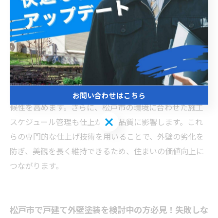
が重要で、汚れや旧塗膜の除去、ひび割れの補修を確実
に行うことで、塗料の密着性が高まります。松戸市は四
季がはっきりしており、湿度や降雨量も多いため、防カ
ビ・防藻性に優れた塗料の選定が求められます。特にア
クリルシリコン系やフッ素樹脂系塗料は耐久性に優れ、
長期間にわたり外壁を保護します。塗布の際は均一な厚
みと滑らかな仕上がりを意識し、複数回の重ね塗りで耐
お問い合わせはこちら
候性を高めます。さらに、松戸市の環境に合わせた施工
お問い合わせはこちら
スケジュール管理も仕上がりの品質に影響します。これ
らの専門的な仕上げ技術を用いることで、外壁の劣化を
防ぎ、美観を長く維持できるため、住まいの価値向上に
つながります。
松戸市で戸建て外壁塗装を検討中の方必見！失敗しな