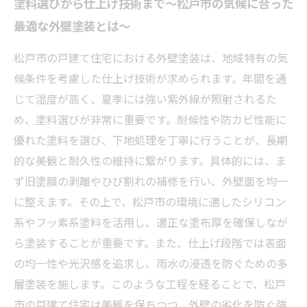
塗料選びから仕上げ技術まで～松戸市の気候に合った
最適な外壁塗装とは～
松戸市の戸建て住宅における外壁塗装は、地域特有の気
候条件を考慮した仕上げ技術が求められます。年間を通
じて湿度が高く、夏季には強い紫外線が照射されるた
め、塗料選びが非常に重要です。耐候性や防カビ性能に
優れた塗料を選び、下地処理を丁寧に行うことが、長期
的な美観と耐久性の維持に繋がります。具体的には、ま
ず旧塗膜の剥離やひび割れの補修を行い、外壁面を均一
に整えます。その上で、松戸市の環境に適したシリコン
系やフッ素系塗料を活用し、適正な塗布厚を確保しなが
ら塗装することが重要です。また、仕上げ段階では表面
の均一性や光沢感を追求し、雨水の浸透を防ぐための多
層塗装を施します。このような工程を経ることで、松戸
市の戸建て住宅は美観を保ちつつ、外壁の劣化を防ぐ強