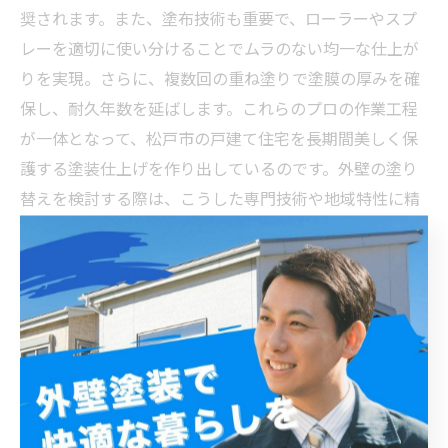
奨されます。また、塗布技術も重要で、ローラーやスプ
レーを適切に使い分けることでムラのない均一な仕上が
りを実現。さらに、複数回の重ね塗りで塗膜の厚みを確
保し、耐久年数を延ばします。これらのプロの作業工程
が一体となって、松戸市の戸建て住宅を長期間美しく保
護する塗装仕上げを作り出しているのです。外壁の塗り
替えを検討する際は、こうした専門技術や地域特性に精
通した業者選びが成功のカギとなります。
美観と耐久性を両立する松戸市の戸建て外壁塗装の仕
上げ技術まとめ
松戸市の戸建て外壁塗装において、仕上げ技術は美観と
耐久性の両立に欠かせません。まず、施工前の下地処理