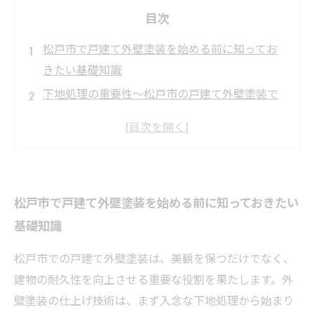
目次
松戸市で戸建て外壁塗装を始める前に知ってお
きたい基礎知識
下地処理の重要性～松戸市の戸建て外壁塗装で
失敗しないために～
塗料選びから仕上げ技術まで～松戸市の気候に
合った最適な外壁塗装とは～
プロの技術が光る！松戸市戸建て外壁塗装の仕
松戸市で戸建て外壁塗装を始める前に知っておきたい
上げ工程を徹底解説
基礎知識
美観と耐久性を両立する松戸市の戸建て外壁塗
装の仕上げ技術まとめ
松戸市での戸建て外壁塗装は、美観を保つだけでなく、
松戸市で戸建て外壁塗装を検討中の方必見！失
建物の耐久性を向上させる重要な役割を果たします。外
敗しない塗装業者の選び方
壁塗装の仕上げ技術は、まず入念な下地処理から始まり