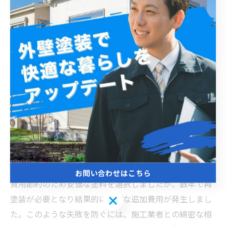
市川市での外壁塗装を成功させるためには、まず地域の
相場を理解することが重要です。一般的に市川市の外壁
塗装の相場は、建物の大きさや塗料の種類によって異な
りますが、平均的には1平方メートルあたり約2,500円か
ら4,500円が目安とされています。適切な塗料選びも外壁
塗装の成否を左右します。市川市でよく用いられる塗料
には、耐久性が高いシリコン塗料やフッ素塗料、比較的
安価でメンテナンスが簡単なアクリル塗料があります。
しかし、塗料の耐用年数や機能性を考慮せずに安価な塗
料を選ぶと、早期に塗膜が剥がれたり色あせが起こるな
どの失敗例も報告されています。例えば、ある住宅では
お問い合わせはこちら
費用節約のため安価な塗料を選択しましたが、数年で再
お問い合わせはこちら
塗装が必要となり結果的に高額な追加費用が発生しまし
た。このような失敗を防ぐには、施工業者との綿密な相