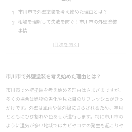
市川市で外壁塗装を考え始めた理由とは？
相場を理解して失敗を防ぐ！市川市の外壁塗装
事情
塗料の種類と特徴を徹底解説―選び方でこんな
に変わる！
実際にあった失敗例から学ぶ、後悔しない塗料
選びのコツ
市川市で外壁塗装を考え始めた理由とは？
失敗を乗り越えた先にある、市川市での理想の
外壁塗装とは？
市川市で外壁塗装を考え始める理由はさまざまですが、
市川市の外壁塗装相場まとめ：安心して任せら
多くの場合は建物の劣化や見た目のリフレッシュがきっ
れる価格帯とは
かけです。外壁は風雨や紫外線にさらされるため、年月
塗料選びで後悔しないためのポイントとプロの
とともにひび割れや色あせが進行します。特に市川市の
アドバイス
ように湿気が多い地域ではカビやコケの発生も起こりや