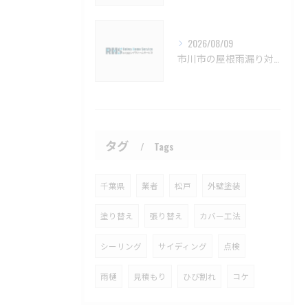
2026/08/09
市川市の屋根雨漏り対策と防水施工法【市川市 雨漏り補修 カバー工法 葺き替え 工事】
タグ
Tags
千葉県
業者
松戸
外壁塗装
塗り替え
張り替え
カバー工法
シーリング
サイディング
点検
雨樋
見積もり
ひび割れ
コケ