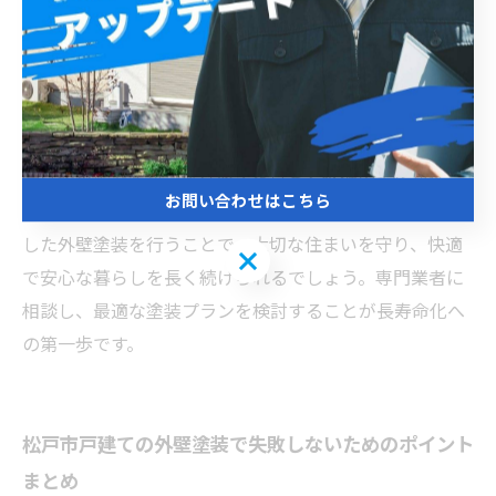
類によって特性が異なり、耐久年数や機能性に差が出ま
す。例えば、シリコン塗料はコストパフォーマンスに優
れ、耐候性も高いことから多くの戸建て住宅で選ばれて
います。一方、フッ素塗料は耐久性が非常に高く、長期
間の保護を求める方におすすめです。塗り替え時期の目
安は約10年ですが、塗り替えを怠ると外壁の劣化が進
お問い合わせはこちら
み、補修費用が増大してしまいます。松戸市の環境に適
した外壁塗装を行うことで、大切な住まいを守り、快適
お問い合わせはこちら
で安心な暮らしを長く続けられるでしょう。専門業者に
相談し、最適な塗装プランを検討することが長寿命化へ
の第一歩です。
松戸市戸建ての外壁塗装で失敗しないためのポイント
まとめ