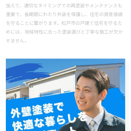
加えて、適切なタイミングでの再塗装やメンテナンスも
重要で、長期間にわたり外装を保護し、住宅の資産価値
を守ることに繋がります。松戸市の戸建て住宅を守るた
めには、地域特性に合った塗装選びと丁寧な施工が欠か
せません。
外壁塗装で快適・安心な暮らしを実現！松戸市戸建て
の長寿命化を目指して
松戸市の戸建て住宅において、外壁塗装は住宅の美観維
持だけでなく、建物の耐久性を保つために欠かせないメ
ンテナンスです。松戸市は四季折々の気候変化が激し
く、特に紫外線や雨風の影響が外壁に及びやすいため、
適切な塗装を施すことが重要です。外壁塗装は塗料の種