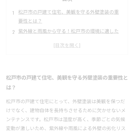
松戸市の戸建て住宅、美観を守る外壁塗装の重
要性とは？
紫外線と雨風から守る！松戸市の環境に適した
外壁塗装の選び方
外壁塗装の種類別特徴を徹底解説：松戸市の戸
建てに最適な塗料を見つける
実際に施工した松戸市の戸建て事例：長持ちす
松戸市の戸建て住宅、美観を守る外壁塗装の重要性と
る外壁塗装の秘訣とは？
は？
外壁塗装で快適・安心な暮らしを実現！松戸市
戸建ての長寿命化を目指して
松戸市の戸建て住宅にとって、外壁塗装は美観を保つだ
松戸市戸建ての外壁塗装で失敗しないためのポ
けでなく、建物自体を長持ちさせるために欠かせないメ
イントまとめ
ンテナンスです。松戸市は湿度が高く、季節ごとの気候
プロが教える外壁塗装メンテナンス術：松戸市
変動が激しいため、紫外線や雨風による外壁の劣化リス