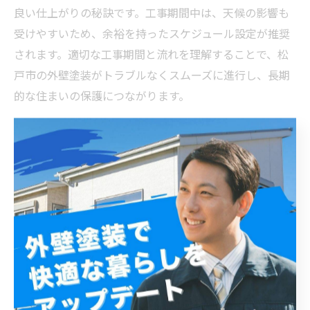
良い仕上がりの秘訣です。工事期間中は、天候の影響も
受けやすいため、余裕を持ったスケジュール設定が推奨
されます。適切な工事期間と流れを理解することで、松
戸市の外壁塗装がトラブルなくスムーズに進行し、長期
的な住まいの保護につながります。
安心して外壁塗装を任せるために―松戸市で選ぶべき
施工業者と費用の注意点
松戸市で外壁塗装を検討する際に重要なのは、信頼でき
る施工業者の選定と費用の適正把握です。外壁塗装の費
用は、建物の大きさ、使用する塗料の種類、下地処理の
有無などにより変動します。松戸市では、一般的に20坪
～30坪の住宅でおおよそ70万～150万円の費用が目安とな