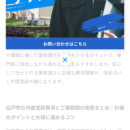
りますが、高耐久や機能性塗料を選ぶ場合はさらに費用
が増加することがあります。また、工事期間は約1週間か
ら2週間が一般的で、塗装前の洗浄や養生期間を含めると
総工期は2週間程度見ておくと良いでしょう。施工業者選
びでは、過去の実績や保証内容、地域での評判を確認
お問い合わせはこちら
し、複数見積もりを取ることが安心です。松戸市の気候
や環境に適した塗料選びも長持ちさせるポイントで、専
お問い合わせはこちら
門家に相談しながら進めることをおすすめします。安心
して任せられる業者選びと正確な費用理解が、満足のい
く外壁塗装の鍵となります。
松戸市の外壁塗装費用と工事期間の実態まとめ：計画
のポイントとお得に進めるコツ