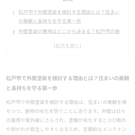
松戸市で外壁塗装を検討する理由とは？住まい
の美観と長持ちを守る第一歩
外壁塗装の費用はどこから決まる？松戸市の施
工例から見る具体的な金額の内訳
使用する塗料で変わる塗装料金と工事期間の違
い―松戸市の実態を徹底解説
工事期間の目安と施工の流れを知ろう！松戸市
松戸市で外壁塗装を検討する理由とは？住まいの美観
での外壁塗装がスムーズに進む秘密
と長持ちを守る第一歩
安心して外壁塗装を任せるために―松戸市で選
ぶべき施工業者と費用の注意点
松戸市で外壁塗装を検討する理由は、住まいの美観を保
松戸市の外壁塗装費用と工事期間の実態まと
ちつつ、建物の劣化を防ぐことにあります。外壁は日々
め：計画のポイントとお得に進めるコツ
の風雨や紫外線にさらされ、塗膜が劣化するとひび割れ
外壁塗装で失敗しないために！松戸市で押さえ
や剥がれが発生しやすくなるため、定期的なメンテナン