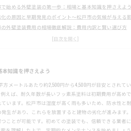
市で始める外壁塗装の第一歩：相場と基本知識を押さえよ
劣化の原因と早期発見のポイント〜松戸市の気候が与える
市の外壁塗装費用の相場徹底解説：費用内訳と賢い選び方
的な外壁塗料の特徴と松戸市に適したメンテナンス方法
する外壁塗装のタイミングと長持ちの秘訣〜松戸市の実情
市の外壁塗装業者選びで失敗しないためのチェックポイン
塗装で家を守ろう！松戸市のメンテナンス完了後の安心生
基本知識を押さえよう
方メートルあたり約2,500円から4,500円が目安とされ
。例えば、耐久年数が長いフッ素系塗料は初期費用が高め
れています。松戸市は湿度が高く雨も多いため、防水性と
発生があり、これらを放置すると建物の劣化が進みます。
保つことが可能です。初めての塗装でも、信頼できる業者
形態を理解した上で、定期的なメンテナンスを始めましょ