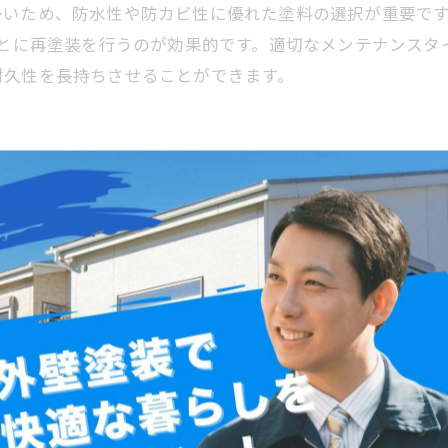
多いため、防水性や防カビ性に優れた塗料の選択が重要で
ごとに再塗装を行うのが効果的です。適切なメンテナンス
耐久性を長持ちさせることができます。
メンテナンス方法
く建物の耐久性向上にも直結する重要な施工です。代表的
数や費用面で特徴が異なります。アクリル系は比較的安価
素系は高額ですが耐候性が高く、長期的にメンテナンス頻
性能や防水性が重要です。メンテナンスの適切なタイミン
が見られたら早めの点検が必要です。定期的な清掃や部分
た塗料選びと適切なメンテナンス計画が、快適で美しい住