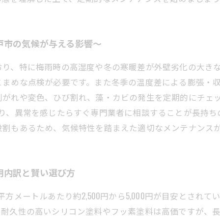
戸市の気候が与える影響〜
おり、特に梅雨時の高湿度や冬の寒暖差が外壁劣化の大き
こまめな点検が必要です。また冬季の温度差による膨張・
剥がれや変色、ひび割れ、藻・カビの発生を定期的にチェ
おり、異常を感じたらすぐ専門業者に相談することが長持ち
役割もあるため、気候特性を踏まえた適切なメンテナンス
用内訳と賢い選び方
方メートルあたり約2,500円から5,000円が目安とされ
、耐久性の高いシリコン塗料やフッ素塗料は高価ですが、