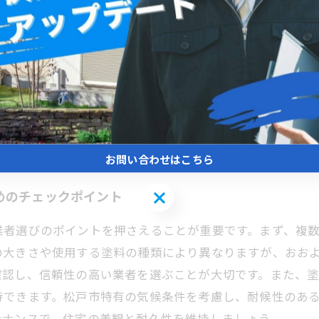
秘訣〜松戸市の実情から学ぶ〜
きたいのが相場と適切なメンテナンスの時期です。一般的に
積、劣化状況によって変動します。塗料にはアクリル、ウレ
リコン塗料はコストパフォーマンスに優れているため人気
メンテナンスを行うことが望ましいでしょう。また、ひび
た塗装選びと適切なタイミングでの施工が、住宅の美観と
お問い合わせはこちら
お問い合わせはこちら
めのチェックポイント
業者選びのポイントを押さえることが重要です。まず、複
きさや使用する塗料の種類により異なりますが、おおよそ1平方
確認し、信頼性の高い業者を選ぶことが大切です。また、
待できます。松戸市特有の気候条件を考慮し、耐候性のあ
テナンスで、住宅の美観と耐久性を維持しましょう。