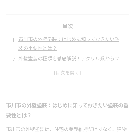
目次
市川市の外壁塗装：はじめに知っておきたい塗
装の重要性とは？
外壁塗装の種類を徹底解説！アクリル系からフ
ッ素系までの特徴と効果
市川市の気候に最適な塗料選びのポイントと
は？耐久性を左右する条件を理解しよう
実際の施工事例で見る！塗料ごとのメンテナン
市川市の外壁塗装：はじめに知っておきたい塗装の重
ス性と耐久年数の違い
要性とは？
長持ちする外壁塗装の秘訣とは？市川市での賢
い塗装計画の立て方ガイド
市川市の外壁塗装は、住宅の美観維持だけでなく、建物