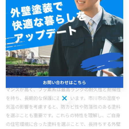
計画の立て方ガイド
市川市での外壁塗装は、住宅の美観を保つだけでなく、
風雨や紫外線から建物を守り、劣化を防ぐ上で非常に重
要です。代表的な塗料にはアクリル系、ウレタン系、シ
リコン系、フッ素系があり、それぞれ耐久性やメンテナ
ンスのしやすさが異なります。アクリル系塗料は価格が
安価で施工も簡単ですが、耐久年数は短めです。ウレタ
ン系は伸縮性に優れ、ひび割れを防ぎやすいのが特徴で
す。シリコン系は耐久性と防汚性に優れコストパフォー
お問い合わせはこちら
マンスが高く、フッ素系は最高ランクの耐久性と耐候性
お問い合わせはこちら
を持ち、長期的な保護に適しています。市川市の湿度や
気温の影響を考慮すると、防カビ性や防藻性のある塗料
を選ぶことも重要です。これらの特性を理解し、ご自身
の住宅環境に合った塗料を選ぶことで、長持ちする外壁