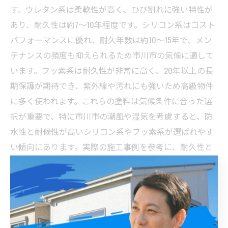
す。ウレタン系は柔軟性が高く、ひび割れに強い特性が
あり、耐久性は約7～10年程度です。シリコン系はコスト
パフォーマンスに優れ、耐久年数は約10～15年で、メン
テナンスの頻度も抑えられるため市川市の気候に適して
います。フッ素系は耐久性が非常に高く、20年以上の長
期保護が期待でき、紫外線や汚れにも強いため高級物件
に多く使われます。これらの塗料は気候条件に合った選
択が重要で、特に市川市の潮風や湿気を考慮すると、防
水性と耐候性が高いシリコン系やフッ素系が選ばれやす
い傾向にあります。実際の施工事例を参考に、耐久性と
メンテナンス性のバランスを考え最適な塗料を選びまし
ょう。
長持ちする外壁塗装の秘訣とは？市川市での賢い塗装