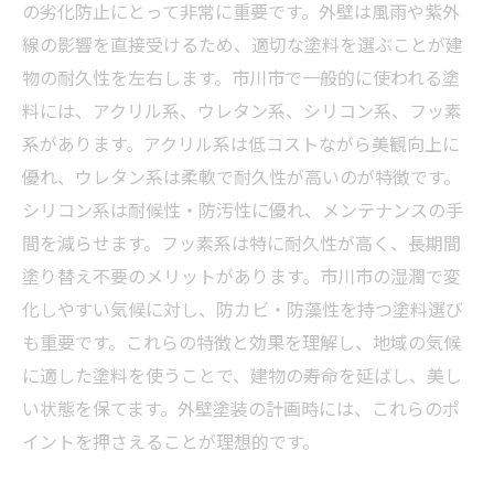
最新トレンドも押さえる！市川市の外壁塗装で
の劣化防止にとって非常に重要です。外壁は風雨や紫外
知っておきたい今どきの塗料選び
線の影響を直接受けるため、適切な塗料を選ぶことが建
まとめ：あなたの家に最適な外壁塗装とは？市
物の耐久性を左右します。市川市で一般的に使われる塗
川市での塗料の選び方と効果の総復習
料には、アクリル系、ウレタン系、シリコン系、フッ素
系があります。アクリル系は低コストながら美観向上に
優れ、ウレタン系は柔軟で耐久性が高いのが特徴です。
シリコン系は耐候性・防汚性に優れ、メンテナンスの手
間を減らせます。フッ素系は特に耐久性が高く、長期間
塗り替え不要のメリットがあります。市川市の湿潤で変
化しやすい気候に対し、防カビ・防藻性を持つ塗料選び
も重要です。これらの特徴と効果を理解し、地域の気候
に適した塗料を使うことで、建物の寿命を延ばし、美し
い状態を保てます。外壁塗装の計画時には、これらのポ
イントを押さえることが理想的です。