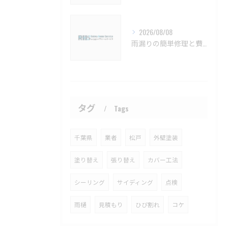
2026/08/08
雨漏りの簡単修理と費用目安を徹底解説船橋市対応【船橋市 雨漏り補修 カバー工法 葺き替え 工事】
タグ
Tags
千葉県
業者
松戸
外壁塗装
塗り替え
張り替え
カバー工法
シーリング
サイディング
点検
雨樋
見積もり
ひび割れ
コケ