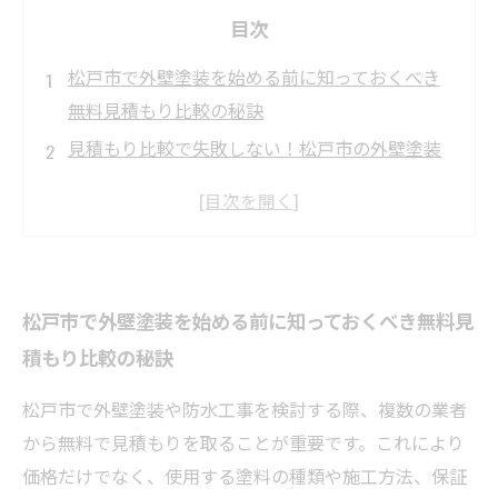
目次
松戸市で外壁塗装を始める前に知っておくべき
無料見積もり比較の秘訣
見積もり比較で失敗しない！松戸市の外壁塗装
業者選びのポイントとは？
複数の業者から無料で見積もりを取る方法とそ
の比較のコツを解説
見積もり比較から施工契約まで：松戸市で安心
松戸市で外壁塗装を始める前に知っておくべき無料見
の外壁塗装＆防水工事を実現する流れ
積もり比較の秘訣
工事後も安心！松戸市で選ぶべき信頼できる外
壁塗装と防水工事業者の見極め方
松戸市で外壁塗装や防水工事を検討する際、複数の業者
松戸市の外壁塗装で失敗しないための5つの無料
から無料で見積もりを取ることが重要です。これにより
見積もり比較ポイント
価格だけでなく、使用する塗料の種類や施工方法、保証