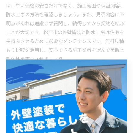
は、単に価格の安さだけでなく、施工範囲や保証内容、
防水工事の方法も確認しましょう。また、見積内容に不
明点があれば遠慮せず質問し、納得してから契約を結ぶ
ことが大切です。松戸市の外壁塗装と防水工事は住宅を
長持ちさせるために必要なメンテナンスです。無料見積
もり比較を活用し、安心できる施工業者を選んで美観と
耐久性を両立させましょう。
工事後も安心！松戸市で選ぶべき信頼できる外壁塗装
と防水工事業者の見極め方
松戸市で外壁塗装や防水工事を検討する際、まずは複数
の業者から無料見積もりを取得することが重要です。外
壁塗装は住宅の美観を保つだけでなく、劣化を防ぎ建物