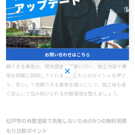
の耐久性を高める役割があります。また、防水工事は雨
漏りや構造物の劣化を防ぐために欠かせない施工です。
そのため、見積もり内容の詳細な確認と価格比較を行
い、施工範囲や使用塗料、防水方法などの工事内容を正
しく理解することが大切です。松戸市内の複数業者が無
料見積もりを提供しているため、電話やウェブサイトを
お問い合わせはこちら
利用して簡単に複数社から見積もりを取得可能です。信
頼できる業者は、現地調査を丁寧に行い、施工内容や費
お問い合わせはこちら
用を明確に説明してくれます。これらのポイントを押さ
え、安心して依頼できる業者を選ぶことで、施工後も長
く安心して住み続けられる外壁環境を整えましょう。
松戸市の外壁塗装で失敗しないための5つの無料見積
もり比較ポイント