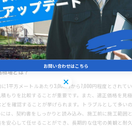
ートルあたり約2,500円から5,000円が相場とされてい
業者から見積もりを取ることが重要です。トラブル回避の
写真記録や保証内容の確認も信頼できる業者選びに役立ち
期待できます。松戸市で外壁塗装を依頼する際は、価格だ
の秘訣です。適切な準備と情報収集で、トラブルのない快
お問い合わせはこちら
格相場とは？
お問い合わせはこちら
1平方メートルあたり3,000円から7,000円程度とされ
見積もりを比較することが重要です。また、適正価格を見
などを確認することが挙げられます。トラブルとして多い
めには、契約書をしっかりと読み込み、施工前に施工範囲
装を安心して任せることができ、長期的な住宅の美観と耐