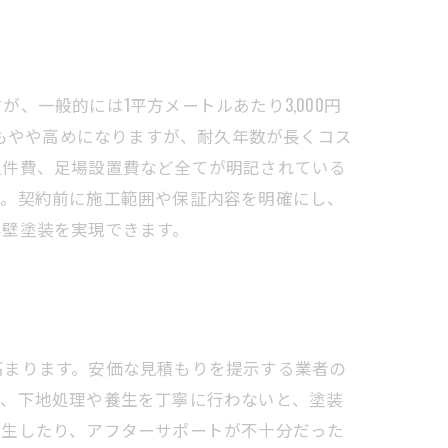
一般的には1平方メートルあたり3,000円
でもやや高めになりますが、耐久年数が長くコス
人件費、足場設置費など全てが明記されている
す。契約前に施工範囲や保証内容を明確にし、
外壁塗装を実現できます。
高まります。安価な見積もりを提示する業者の
に、下地処理や養生を丁寧に行わないと、塗装
発生したり、アフターサポートが不十分だった