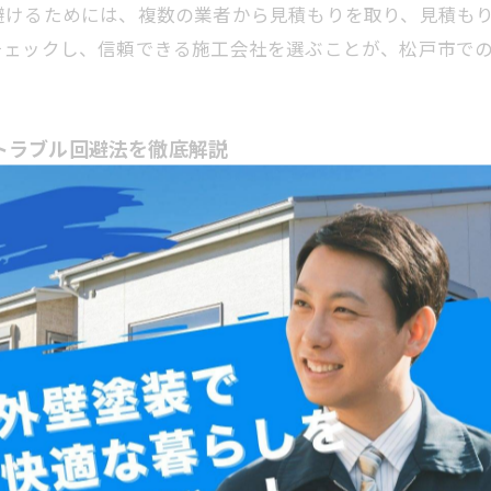
避けるためには、複数の業者から見積もりを取り、見積も
チェックし、信頼できる施工会社を選ぶことが、松戸市で
トラブル回避法を徹底解説
たいのは費用相場です。一般的に、外壁塗装の費用は1平方メー
の種類、施工の範囲によって変動します。最近では耐久性
ブルで多いのは、見積もり内容の不明瞭や追加費用の発生
を比較し、施工内容や保証の有無をしっかり確認しましょ
ことが安心です。松戸市の特性を理解し、適正価格で質の
。
外壁塗装を実現する秘訣