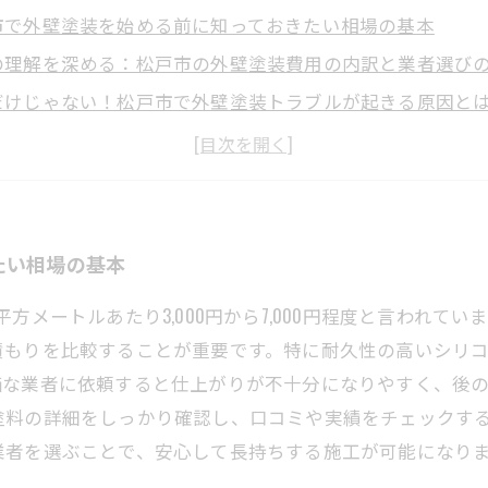
市で外壁塗装を始める前に知っておきたい相場の基本
の理解を深める：松戸市の外壁塗装費用の内訳と業者選び
だけじゃない！松戸市で外壁塗装トラブルが起きる原因と
しないための対策：松戸市の外壁塗装トラブル回避法を徹
して任せられる！松戸市で満足のいく外壁塗装を実現する
市の外壁塗装で押さえるべき最新の価格相場とは？
紹介：松戸市でよくある外壁塗装トラブルとその解決方法
たい相場の基本
方メートルあたり3,000円から7,000円程度と言われて
積もりを比較することが重要です。特に耐久性の高いシリ
価な業者に依頼すると仕上がりが不十分になりやすく、後
塗料の詳細をしっかり確認し、口コミや実績をチェックす
業者を選ぶことで、安心して長持ちする施工が可能になり