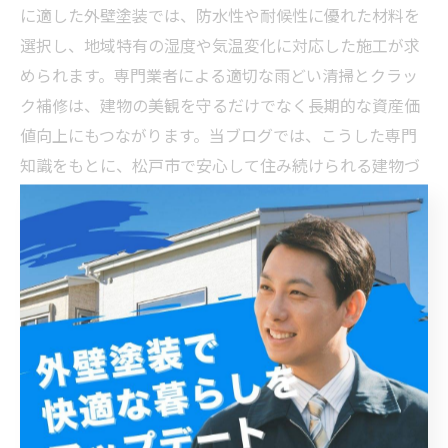
に適した外壁塗装では、防水性や耐候性に優れた材料を
選択し、地域特有の湿度や気温変化に対応した施工が求
められます。専門業者による適切な雨どい清掃とクラッ
ク補修は、建物の美観を守るだけでなく長期的な資産価
値向上にもつながります。当ブログでは、こうした専門
知識をもとに、松戸市で安心して住み続けられる建物づ
くりのポイントをわかりやすく解説してまいります。
正しい補修で実現する、松戸市の住宅の美観と耐久性
の長期維持
松戸市の住宅における雨どいや外壁のクラック補修は、
美観の維持だけでなく、建物の耐久性を高めるためにも
非常に重要です。松戸市は降雨量が比較的多く、適切な