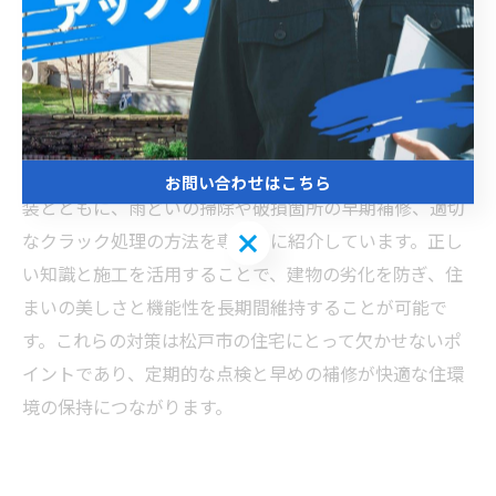
雨どいのメンテナンスが欠かせません。雨どいが詰まっ
たり破損したりすると、雨水の流れが阻害され、外壁に
過度な水分が触れることでクラックの発生や劣化を招く
ことがあります。外壁のクラックは放置すると内部への
水の浸入を許し、構造的な問題に発展する恐れがありま
す。当ブログでは、松戸市の気候条件に合わせた外壁塗
お問い合わせはこちら
装とともに、雨どいの掃除や破損箇所の早期補修、適切
お問い合わせはこちら
なクラック処理の方法を専門的に紹介しています。正し
い知識と施工を活用することで、建物の劣化を防ぎ、住
まいの美しさと機能性を長期間維持することが可能で
す。これらの対策は松戸市の住宅にとって欠かせないポ
イントであり、定期的な点検と早めの補修が快適な住環
境の保持につながります。