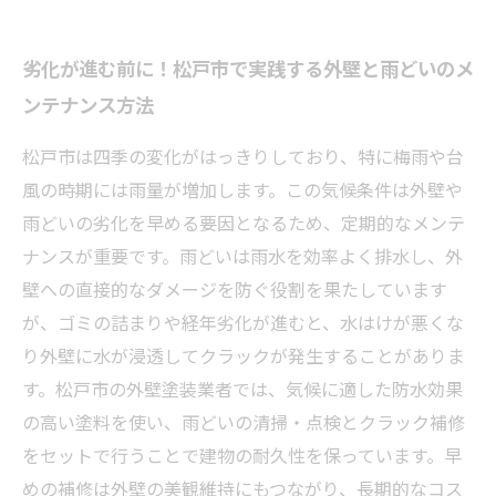
劣化が進む前に！松戸市で実践する外壁と雨どいのメ
ンテナンス方法
松戸市は四季の変化がはっきりしており、特に梅雨や台
風の時期には雨量が増加します。この気候条件は外壁や
雨どいの劣化を早める要因となるため、定期的なメンテ
ナンスが重要です。雨どいは雨水を効率よく排水し、外
壁への直接的なダメージを防ぐ役割を果たしています
が、ゴミの詰まりや経年劣化が進むと、水はけが悪くな
り外壁に水が浸透してクラックが発生することがありま
す。松戸市の外壁塗装業者では、気候に適した防水効果
の高い塗料を使い、雨どいの清掃・点検とクラック補修
をセットで行うことで建物の耐久性を保っています。早
めの補修は外壁の美観維持にもつながり、長期的なコス