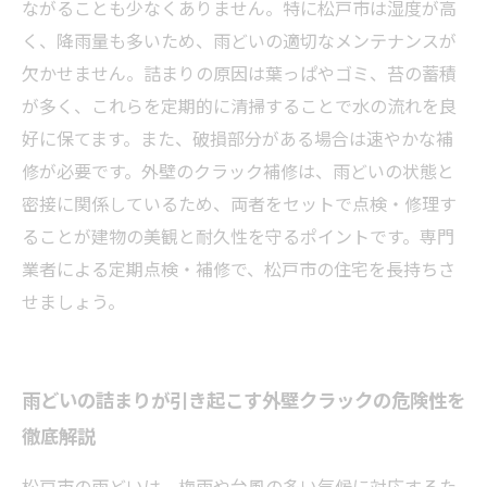
外壁クラックを見逃さない！松戸市で使える補
ながることも少なくありません。特に松戸市は湿度が高
修タイミングの見極め方
く、降雨量も多いため、雨どいの適切なメンテナンスが
欠かせません。詰まりの原因は葉っぱやゴミ、苔の蓄積
が多く、これらを定期的に清掃することで水の流れを良
好に保てます。また、破損部分がある場合は速やかな補
修が必要です。外壁のクラック補修は、雨どいの状態と
密接に関係しているため、両者をセットで点検・修理す
ることが建物の美観と耐久性を守るポイントです。専門
業者による定期点検・補修で、松戸市の住宅を長持ちさ
せましょう。
雨どいの詰まりが引き起こす外壁クラックの危険性を
徹底解説
松戸市の雨どいは、梅雨や台風の多い気候に対応するた