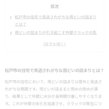
目次
松戸市の住宅で見逃されがちな雨どいの詰まり
とは？
雨どいの詰まりが引き起こす外壁クラックの危
険性を徹底解説
劣化が進む前に！松戸市で実践する外壁と雨ど
いのメンテナンス方法
専門業者が教える、松戸市に最適な外壁塗装と
松戸市の住宅で見逃されがちな雨どいの詰まりとは？
補修の技術
正しい補修で実現する、松戸市の住宅の美観と
松戸市の住宅において、雨どいの詰まりは意外と見逃さ
耐久性の長期維持
れがちな問題です。雨どいが詰まると雨水の排水が滞
松戸市の雨どいメンテナンス：基本のチェック
り、結果として外壁に水分が長時間付着しやすくなりま
ポイントとコツ
す。これが外壁の劣化を加速させ、クラックの発生につ