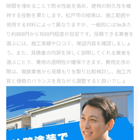
隙間を埋めることで防水性能を高め、建物の耐久性を維
持する役割を果たします。松戸市の相場は、施工範囲や
使用する材料によって異なりますが、一般的には1mあた
り約800円から1500円程度が目安です。信頼できる業者を
選ぶには、施工実績や口コミ、保証内容を確認しましょ
う。また、見積書の内訳を詳しく説明してくれる業者を
選ぶことで、費用の透明性が確保できます。費用交渉の
際は、複数業者から見積もりを取り比較検討し、施工内
容と価格のバランスを見ながら調整すると良いでしょ
う。松戸市での外壁塗装とシーリング工事は、信頼でき
る業者選びと費用の相場理解をもとに、安心して進める
ことがポイントです。
施工完了後に気をつけたいメンテナンスと長持ちさせ