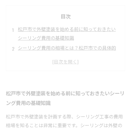
目次
松戸市で外壁塗装を始める前に知っておきたい
シーリング費用の基礎知識
シーリング費用の相場とは？松戸市での具体的
な費用例を紹介
シーリング工事の重要なポイント：防水性能を
守るための選び方
信頼できる業者の見極め方と松戸市での費用交
松戸市で外壁塗装を始める前に知っておきたいシーリ
渉のコツ
ング費用の基礎知識
施工完了後に気をつけたいメンテナンスと長持
ちさせる秘訣
松戸市で外壁塗装を計画する際、シーリング工事の費用
松戸市の外壁塗装でよくあるシーリング費用の
相場を知ることは非常に重要です。シーリングは外壁の