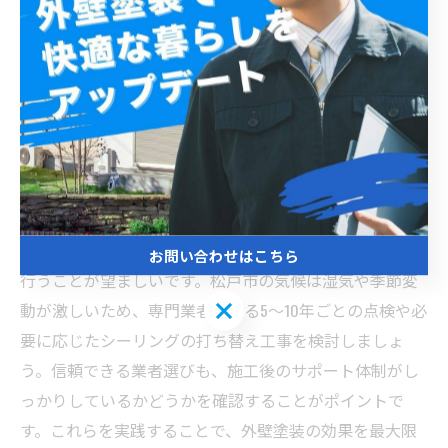
る秘訣
松戸市で外壁塗装のシーリング工事を行った後は、適切
なメンテナンスが長持ちさせるために欠かせません。シ
ーリングは経年劣化によりひび割れや剥がれが生じやす
く、これが雨水の浸入を招く原因となります。施工後は
定期的に外壁やシーリング部分の状態をチェックし、異
常を早期発見することが重要です。また、汚れやカビが
付着した場合はやさしく清掃し、防水性能を保つ対策を
お問い合わせはこちら
行うことが望ましいです。松戸市の気候は湿気や季節変
お問い合わせはこちら
動が激しいため、専門業者による5〜10年ごとの点検や必
要に応じたシーリングの打ち替え工事を検討しましょ
う。信頼できる業者選びも、施工後のサポート体制がし
っかりしているかどうかを確認することがポイントで
す。これらを実践することで、外壁塗装の効果を最大限