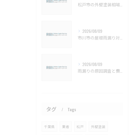
松戸市の外壁塗装相場と保証の基礎知識【松戸市 外壁塗装 リフォーム 工事】
2026/08/09
市川市の屋根雨漏り対策と防水施工法【市川市 雨漏り補修 カバー工法 葺き替え 工事】
2026/08/09
雨漏りの原因調査と費用相場を解説し曖昧なケースへの対処法も紹介【習志野市 雨漏り補修 カバー工法 葺き替え 工事】
タグ
Tags
千葉県
業者
松戸
外壁塗装