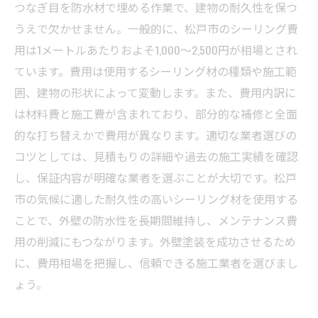
疑問を徹底解決
つなぎ目を防水材で埋める作業で、建物の耐久性を保つ
実際にかかる費用を比較！松戸市で賢く外壁塗
うえで欠かせません。一般的に、松戸市のシーリング費
装を行う方法
用は1メートルあたりおよそ1,000〜2,500円が相場とされ
ています。費用は使用するシーリング材の種類や施工範
囲、建物の形状によって変動します。また、費用内訳に
は材料費と施工費が含まれており、部分的な補修と全面
的な打ち替えかで費用が異なります。適切な業者選びの
コツとしては、見積もりの詳細や過去の施工実績を確認
し、保証内容が明確な業者を選ぶことが大切です。松戸
市の気候に適した耐久性の高いシーリング材を使用する
ことで、外壁の防水性を長期間維持し、メンテナンス費
用の削減にもつながります。外壁塗装を成功させるため
に、費用相場を把握し、信頼できる施工業者を選びまし
ょう。