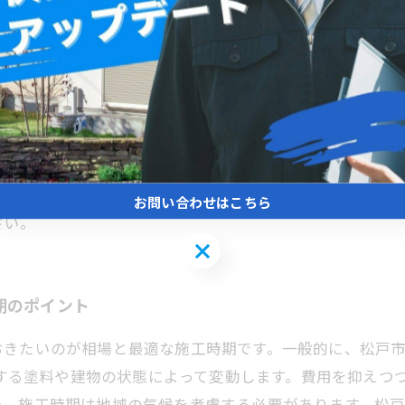
を長く美しく保つ秘訣
環境条件を踏まえた施工時期の選定が重要です。相場として
類や施工範囲によって変動します。松戸市は湿度が高く、
の施工が最適です。特に梅雨明け直後の6月下旬から9月
観の向上だけでなく、建物の防水性・断熱性の強化にもつ
工時期を把握しておくことが、松戸市での外壁塗装を成功
お問い合わせはこちら
さい。
お問い合わせはこちら
期のポイント
きたいのが相場と最適な施工時期です。一般的に、松戸市の外
使用する塗料や建物の状態によって変動します。費用を抑え
た、施工時期は地域の気候を考慮する必要があります。松