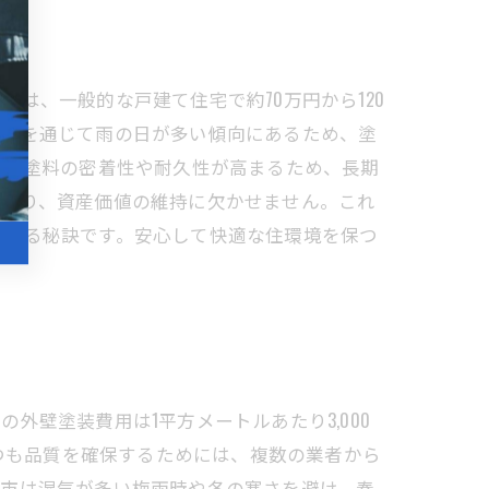
は、一般的な戸建て住宅で約70万円から120
年間を通じて雨の日が多い傾向にあるため、塗
は、塗料の密着性や耐久性が高まるため、長期
ながり、資産価値の維持に欠かせません。これ
させる秘訣です。安心して快適な住環境を保つ
壁塗装費用は1平方メートルあたり3,000
つつも品質を確保するためには、複数の業者から
戸市は湿気が多い梅雨時や冬の寒さを避け、春