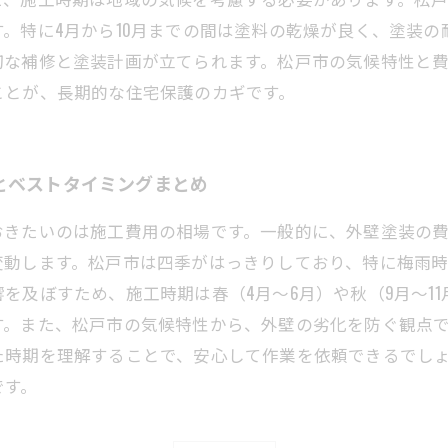
。特に4月から10月までの間は塗料の乾燥が良く、塗装
切な補修と塗装計画が立てられます。松戸市の気候特性と
ことが、長期的な住宅保護のカギです。
とベストタイミングまとめ
たいのは施工費用の相場です。一般的に、外壁塗装の費用は1㎡
変動します。松戸市は四季がはっきりしており、特に梅雨
を及ぼすため、施工時期は春（4月～6月）や秋（9月～1
す。また、松戸市の気候特性から、外壁の劣化を防ぐ観点
た時期を理解することで、安心して作業を依頼できるでし
です。