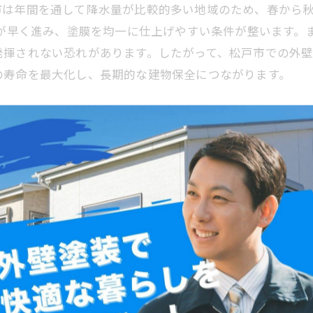
市は年間を通して降水量が比較的多い地域のため、春から
燥が早く進み、塗膜を均一に仕上げやすい条件が整います。
発揮されない恐れがあります。したがって、松戸市での外
の寿命を最大化し、長期的な建物保全につながります。
た松戸市の施工ベストタイミング
候特性を理解し、最適な施工時期を選ぶことが重要です。
工のベストシーズンとされています。一方、梅雨の季節や
工は避けるべきです。松戸市の外壁塗装の相場は、木造住宅の
や建物の状態によって変動します。適切な時期に施工するこ
まえ、松戸市で外壁塗装を計画する際は、春や秋を中心に