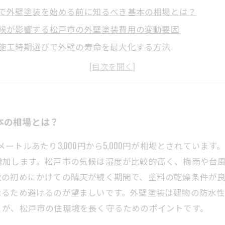
で外壁塗装を始める前に知るべき基本の相場とは？
候が影響する松戸市の外壁塗装費用の変動要因
施工時期選びで外壁の寿命を最大化する方法
とのメリット・デメリットを踏まえた松戸市の施工ベスト
相場知識と最適施工で松戸市の外壁を長く美しく保つ秘訣
の外壁塗装業者比較：費用と施工時期のポイント
の外壁塗装でも安心！松戸市の相場とベストタイミングま
本の相場とは？
ートルあたり3,000円から5,000円が相場とされていま
増加します。松戸市の気候は湿度が比較的高く、梅雨や台
秋の初めにかけての晴天が続く期間で、塗料の乾燥条件が
なるため避けるのが望ましいです。外壁塗装は建物の防水
とが、松戸市の住環境を長く守るためのポイントです。