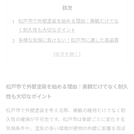
目次
松戸市で外壁塗装を始める理由：美観だけでな
く耐久性も大切なポイント
多様な気候に負けない！松戸市に適した高品質
塗料の選び方
プロが教える施工技術の重要性：長持ちする外
壁塗装の秘訣
実際の施工事例から見る松戸市の外壁塗装成功
松戸市で外壁塗装を始める理由：美観だけでなく耐久
ストーリー
性も大切なポイント
日々のメンテナンスで外壁塗装の耐久性を最大
限に引き出す方法
松戸市で外壁塗装を考える際、美観の維持だけでなく耐
松戸市の外壁塗装市場の現状とトレンド：高品
久性の確保が不可欠です。松戸市は季節ごとに変化する
質塗装の需要拡大
気候条件や、湿気の多い環境が建物の外壁に影響を及ぼ