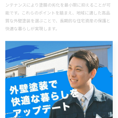
ンテナンスにより塗膜の劣化を最小限に抑えることが可
能です。これらのポイントを踏まえ、地域に適した高品
質な外壁塗装を選ぶことで、長期的な住宅資産の保護と
快適な暮らしが実現します。
日々のメンテナンスで外壁塗装の耐久性を最大限に引
き出す方法
松戸市の独特な気候は、外壁塗装の耐久性を左右する重
要な要素です。特に湿度の高い夏季や冬季の寒暖差が塗
装の劣化を促進しやすいため、品質の良い塗料選びが欠
かせません。高耐久性を持つ塗料には、紫外線や酸性雨
に強いシリコンやフッ素樹脂系があり、これらは長期間
にわたり外壁を保護します。しかし、どんなに高性能の