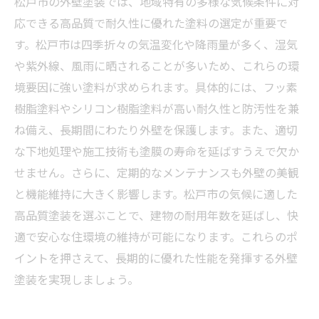
松戸市の外壁塗装では、地域特有の多様な気候条件に対
応できる高品質で耐久性に優れた塗料の選定が重要で
す。松戸市は四季折々の気温変化や降雨量が多く、湿気
や紫外線、風雨に晒されることが多いため、これらの環
境要因に強い塗料が求められます。具体的には、フッ素
樹脂塗料やシリコン樹脂塗料が高い耐久性と防汚性を兼
ね備え、長期間にわたり外壁を保護します。また、適切
な下地処理や施工技術も塗膜の寿命を延ばすうえで欠か
せません。さらに、定期的なメンテナンスも外壁の美観
と機能維持に大きく影響します。松戸市の気候に適した
高品質塗装を選ぶことで、建物の耐用年数を延ばし、快
適で安心な住環境の維持が可能になります。これらのポ
イントを押さえて、長期的に優れた性能を発揮する外壁
塗装を実現しましょう。