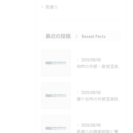
雨漏り
最近の投稿
Recent Posts
2026/08/08
柏市の外壁・屋根塗装 メンテナンスと見積もりのポイント【柏市 外壁塗装 屋根塗装 リフォーム 工事】
2026/08/08
鎌ケ谷市の外壁塗装耐久性と施工法【鎌ケ谷市 外壁塗装 リフォーム 工事】
2026/08/08
雨漏りの簡単修理と費用目安を徹底解説船橋市対応【船橋市 雨漏り補修 カバー工法 葺き替え 工事】