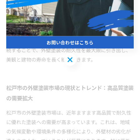
塗料でも、日々のメンテナンスが不十分では効果が半減
してしまいます。具体的には、定期的な洗浄で汚れやカ
ビを取り除き、ひび割れや塗膜の剥がれを早期発見して
補修することが大切です。松戸市のような多湿環境で
は、特にカビ対策が重要です。適切なメンテナンスを継
お問い合わせはこちら
続することで、外壁塗装の耐久性を最大限に引き出し、
お問い合わせはこちら
美観と建物の寿命を長く維持できます。
松戸市の外壁塗装市場の現状とトレンド：高品質塗装
の需要拡大
松戸市の外壁塗装市場は、近年ますます高品質で耐久性
に優れた塗装への需要が高まっています。これは、地域
の気候変動や環境条件の多様化により、外壁材の劣化が