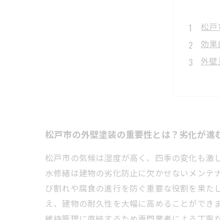
松戸
効果
外壁
素材
実践
最新
まと
松戸市の外壁塗装の重要性とは？劣化が進
松戸市の気候は湿度が高く、四季の変化も激
水修繕は建物の劣化防止に欠かせないメンテ
び割れや腐食の進行を防ぐ重要な役割を果た
え、建物の耐久性を大幅に高めることができ
維持管理に直結するため専門業者による丁寧