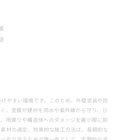
解
訣
ナンス術
守る
全知識
受けやすい環境です。このため、外壁塗装や防
なく、塗膜が建材を雨水や紫外線から守り、ひ
で、雨漏りや構造体へのダメージを最小限に抑
水素材の選定、効果的な施工方法は、長期的な
しっかり守るための第一歩として、定期的な点