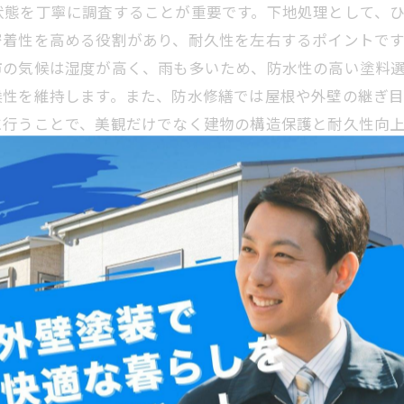
状態を丁寧に調査することが重要です。下地処理として、
密着性を高める役割があり、耐久性を左右するポイントで
市の気候は湿度が高く、雨も多いため、防水性の高い塗料
候性を維持します。また、防水修繕では屋根や外壁の継ぎ
に行うことで、美観だけでなく建物の構造保護と耐久性向
合った塗料とは
重要なのが、地域の気候や建物素材に合わせた塗料選びで
例えば、シリコン系塗料は耐候性と防汚性に優れ、コスト
久性を求める場合はフッ素系塗料や無機塗料も選択肢とな
の住宅は木造が多いため、木材の呼吸を妨げない透湿性の
れ部分を補修することが耐久性向上につながります。地域