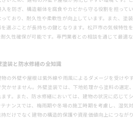
侵入を防ぎ、構造躯体を腐食やカビから守る役割を担って
なっており、耐久性や柔軟性が向上しています。また、塗
料を選ぶことが長持ちの鍵となります。松戸市の気候特性
な耐久性確保が可能です。専門業者との相談を通じて最適
壁塗装と防水修繕の全知識
建物の外壁や屋根は紫外線や雨風によるダメージを受けや
で欠かせません。外壁塗装では、下地処理から塗料の選定
れます。また、防水修繕においては、建物の状況に応じて
ンテナンスでは、梅雨期や冬場の施工時期を考慮し、湿気
維持だけでなく建物の構造的保護や資産価値向上につなが