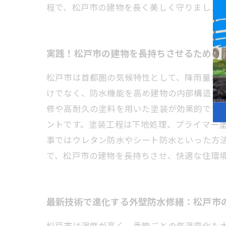
程で、松戸市の建物を長く美しく守りましょ
実践！松戸市の建物を長持ちさせるための
松戸市は首都圏の気候特性として、降雨量が
けでなく、防水機能を高め建物の内部構造を
修や高耐久の塗料を用いた塗装が効果的です。
ントです。塗装工程は下地処理、プライマー
事ではウレタン防水やシート防水といった方
で、松戸市の建物を長持ちさせ、快適な住環
最新技術で進化する外壁防水修繕：松戸市
松戸市は湿度が高く、季節ごとの気温変化も