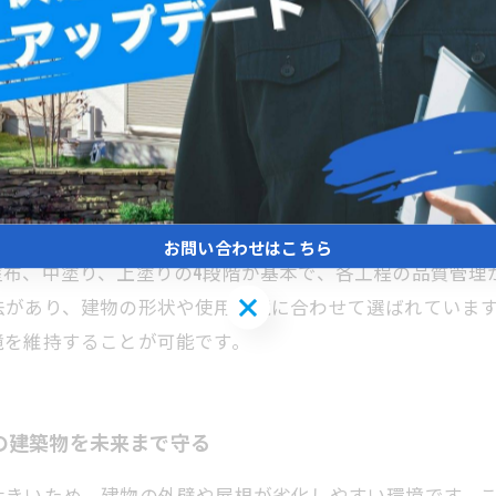
う。
塗装と防水のメンテナンス術
多く湿度が高いため、外壁や屋根の劣化が進みやすい環境
水から守る役割も果たします。特に防水修繕では、既存の
松戸市の気候に適したシリコン系やフッ素系塗料の使用、
お問い合わせはこちら
塗布、中塗り、上塗りの4段階が基本で、各工程の品質管理
お問い合わせはこちら
法があり、建物の形状や使用環境に合わせて選ばれていま
境を維持することが可能です。
の建築物を未来まで守る
大きいため、建物の外壁や屋根が劣化しやすい環境です。