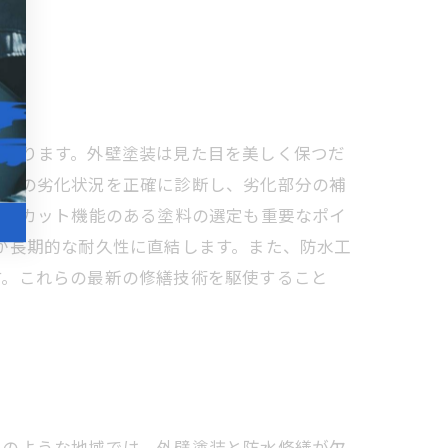
にあります。外壁塗装は見た目を美しく保つだ
塗膜の劣化状況を正確に診断し、劣化部分の補
UVカット機能のある塗料の選定も重要なポイ
が長期的な耐久性に直結します。また、防水工
す。これらの最新の修繕技術を駆使すること
このような地域では、外壁塗装と防水修繕が欠