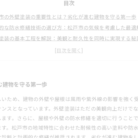
目次
市の外壁塗装の重要性とは？劣化が進む建物を守る第一歩
的な防水修繕技術の選び方：松戸市の気候を考慮した最適
塗装の基本工程を解説：美観と耐久性を同時に実現する秘
選びのポイント：松戸市の住宅環境に合った塗料とは
！松戸市の建物を長持ちさせるための塗装と防水のメンテ
技術で進化する外壁防水修繕：松戸市の建築物を未来まで
め：松戸市で安心して暮らすための外壁塗装と防水修繕の
む建物を守る第一歩
しいため、建物の外壁や屋根は風雨や紫外線の影響を強く
ナンスとなっています。外壁塗装はただの美観向上だけで
します。さらに、屋根や外壁の防水修繕を適切に行うこと
ます。松戸市の地域特性に合わせた耐候性の高い塗料や防
な診断と計画的な修繕が推奨されます。劣化が進む建物を