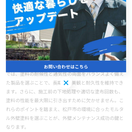
松戸市のモルタル外壁は気候特有の湿気や温度変化にさ
らされやすいため、塗料選びが極めて重要です。モルタ
ル外壁はひび割れが起こりやすいため、柔軟性や耐久性
の高い塗料を選ぶことがポイントとなります。具体的に
は、透湿性に優れたシリコン系やフッ素系塗料が適して
おり、湿気を逃がしながらも外壁をしっかりと保護しま
す。また、紫外線や雨風からのダメージを防ぐ耐候性も
重要です。松戸市のように四季がはっきりしている地域
お問い合わせはこちら
では、塗料の耐候性と通気性の両面をバランスよく備え
お問い合わせはこちら
た製品を選ぶことで、長期的な美観と耐久性を維持でき
ます。さらに、施工前の下地処理や適切な塗布回数も、
塗料の性能を最大限に引き出すために欠かせません。こ
れらのポイントを踏まえ、松戸市の環境に合ったモルタ
ル外壁塗料を選ぶことが、外壁メンテナンス成功の鍵と
なります。