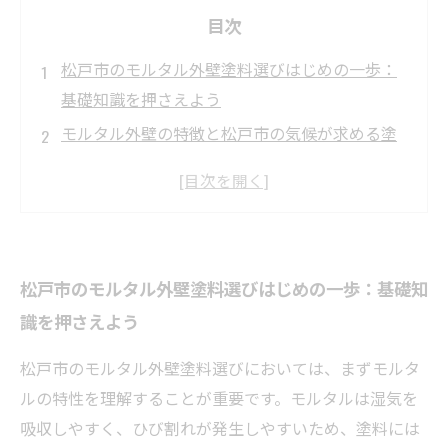
目次
松戸市のモルタル外壁塗料選びはじめの一歩：
基礎知識を押さえよう
モルタル外壁の特徴と松戸市の気候が求める塗
料性能とは？
種類別に比較！松戸市で人気のモルタル外壁用
塗料まとめ
長持ちの秘訣はここにあった！松戸市での正し
松戸市のモルタル外壁塗料選びはじめの一歩：基礎知
い塗料選びポイント
識を押さえよう
成功する外壁塗装計画：松戸市のモルタル外壁
を守る最適塗料選択の結論
松戸市のモルタル外壁塗料選びにおいては、まずモルタ
知って得する！モルタル外壁塗料の耐久性と美
ルの特性を理解することが重要です。モルタルは湿気を
観を両立させる裏技
吸収しやすく、ひび割れが発生しやすいため、塗料には