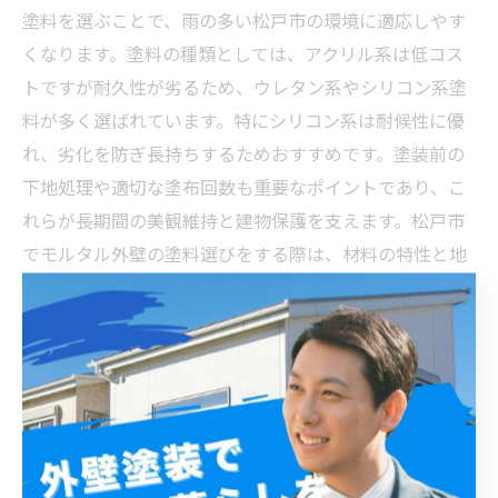
塗料を選ぶことで、雨の多い松戸市の環境に適応しやす
くなります。塗料の種類としては、アクリル系は低コス
トですが耐久性が劣るため、ウレタン系やシリコン系塗
料が多く選ばれています。特にシリコン系は耐候性に優
れ、劣化を防ぎ長持ちするためおすすめです。塗装前の
下地処理や適切な塗布回数も重要なポイントであり、こ
れらが長期間の美観維持と建物保護を支えます。松戸市
でモルタル外壁の塗料選びをする際は、材料の特性と地
域の気象条件に合った製品選定が、建物の資産価値を守
る鍵となります。
成功する外壁塗装計画：松戸市のモルタル外壁を守る
最適塗料選択の結論