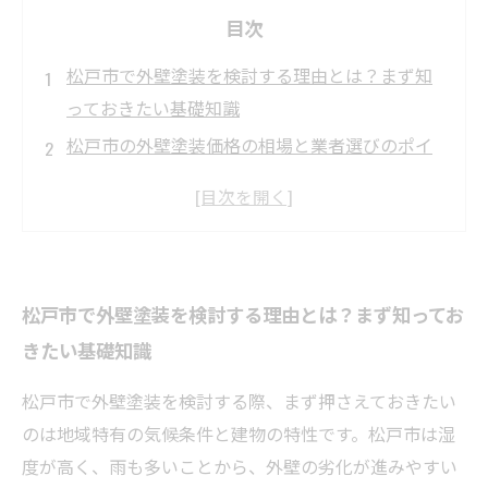
目次
松戸市で外壁塗装を検討する理由とは？まず知
っておきたい基礎知識
松戸市の外壁塗装価格の相場と業者選びのポイ
ントを徹底解説
外壁材の種類別！松戸市でかかる具体的な塗装
費用の違いとは？
施工期間や費用に影響を与える意外な要因と
松戸市で外壁塗装を検討する理由とは？まず知ってお
は？失敗しない塗装計画
きたい基礎知識
松戸市の外壁塗装で安心して適正価格を見極め
るための最終チェックリスト
松戸市で外壁塗装を検討する際、まず押さえておきたい
松戸市の外壁塗装で知って得する！おすすめの
のは地域特有の気候条件と建物の特性です。松戸市は湿
塗料と長持ちさせるコツ
度が高く、雨も多いことから、外壁の劣化が進みやすい