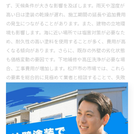
ず、天候条件が大きな影響を及ぼします。雨天や湿度が
高い日は塗装の乾燥が遅れ、施工期間の延長や追加費用
の発生につながることがあります。また、建物の立地環
境も影響します。海に近い場所では塩害対策が必要なた
め、耐久性の高い塗料を使用することが多く、費用が高
くなる傾向があります。さらに、既存の外壁の劣化状態
も価格変動の要因です。下地補修や高圧洗浄が必要な場
合、工事費用が増加します。松戸市の市場では、これら
の要素を総合的に見極めて業者と相談することで、失敗
しない塗装計画が立てられます。しっかりと情報収集
し、適正価格で質の高い施工を実現しましょう。
松戸市の外壁塗装で安心して適正価格を見極めるため
の最終チェックリスト