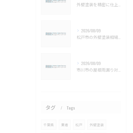
外壁塗装を精密に仕上げるための注意点と長持ちさせるコツ
2026/08/09
松戸市の外壁塗装相場と保証の基礎知識【松戸市 外壁塗装 リフォーム 工事】
2026/08/09
市川市の屋根雨漏り対策と防水施工法【市川市 雨漏り補修 カバー工法 葺き替え 工事】
タグ
Tags
千葉県
業者
松戸
外壁塗装