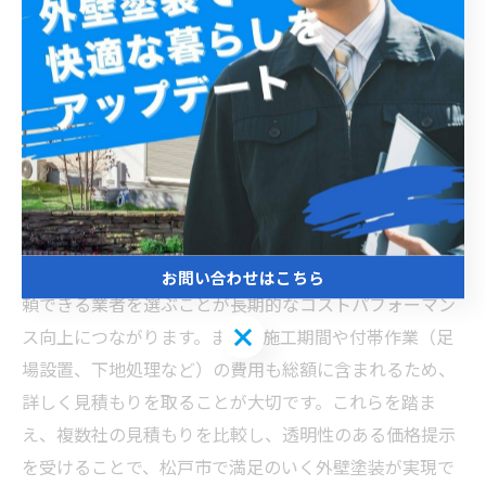
松戸市で外壁塗装を検討する際、適正価格を見極めるた
めの最終チェックリストを押さえておくことが重要で
す。まず、外壁の材質によって塗装費用は大きく異なり
ます。例えば、サイディング、モルタル、タイルなどそ
れぞれに適した塗料や施工方法があり、これにより価格
が変動します。次に、使用する塗料の種類（シリコン
系、フッ素系など）や耐久年数も価格に影響します。施
工業者の選定もポイントで、地元松戸市で実績のある信
お問い合わせはこちら
頼できる業者を選ぶことが長期的なコストパフォーマン
お問い合わせはこちら
ス向上につながります。また、施工期間や付帯作業（足
場設置、下地処理など）の費用も総額に含まれるため、
詳しく見積もりを取ることが大切です。これらを踏ま
え、複数社の見積もりを比較し、透明性のある価格提示
を受けることで、松戸市で満足のいく外壁塗装が実現で