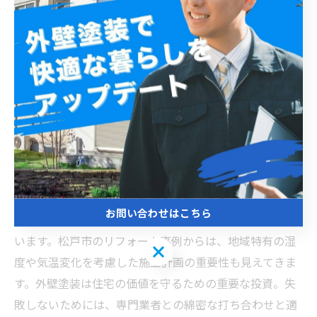
訣
松戸市における外壁塗装リフォームでは、地域の気候に
適した塗料選びと丁寧な施工が成功の鍵となっていま
す。実際の事例では、耐候性の高いシリコン系塗料やフ
ッ素系塗料が多く使用され、雨風や紫外線から建物を長
期間守ることに成功しています。また、施工前の下地処
理を徹底し、ひび割れやカビの除去を行うことで塗膜の
密着性を高め、将来的な剥がれや再塗装のリスクを低減
しています。これらのポイントを押さえることで、外壁
お問い合わせはこちら
の美観維持だけでなく建物の耐久性向上にもつながって
います。松戸市のリフォーム事例からは、地域特有の湿
お問い合わせはこちら
度や気温変化を考慮した施工計画の重要性も見えてきま
す。外壁塗装は住宅の価値を守るための重要な投資。失
敗しないためには、専門業者との綿密な打ち合わせと適