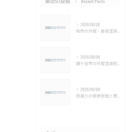
最近の投稿
Recent Posts
2026/08/08
柏市の外壁・屋根塗装 メンテナンスと見積もりのポイント【柏市 外壁塗装 屋根塗装 リフォーム 工事】
2026/08/08
鎌ケ谷市の外壁塗装耐久性と施工法【鎌ケ谷市 外壁塗装 リフォーム 工事】
2026/08/08
雨漏りの簡単修理と費用目安を徹底解説船橋市対応【船橋市 雨漏り補修 カバー工法 葺き替え 工事】