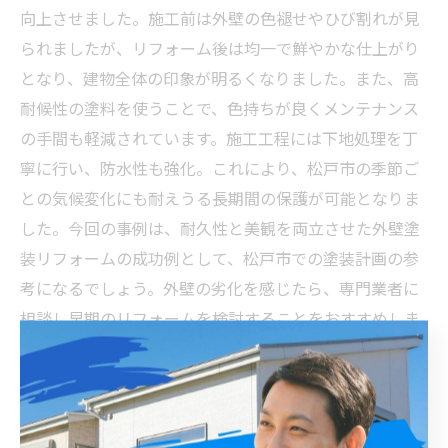
向上させました。施工前は外壁の色褪せやひび割れが見
られましたが、リフォーム後は均一で鮮やかな仕上がり
となり、建物全体の印象が明るくなりました。また、高
耐候性の塗料を使うことで、色持ちが良くメンテナンス
の手間も軽減されています。施工工程には下地処理を丁
寧に行い、防水性も強化。これにより、松戸市の季節ご
との気候変化にも耐えうる長期間の保護が可能となりま
した。今回の事例は、耐久性と美観を両立させた外壁塗
装リフォームの成功例として、松戸市での塗装計画の参
考になるでしょう。外壁の劣化を感じたら、専門業者に
相談し早期のリフォームを検討することをおすすめしま
す。
松戸市の外壁塗装で失敗しないための教訓と成功の秘