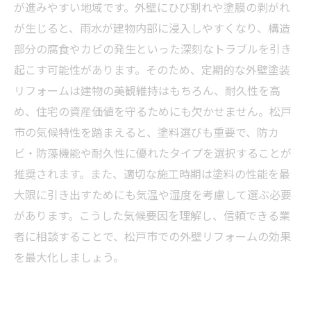
メンテナンスで住まいが生まれ変わる
が進みやすい地域です。外壁にひび割れや塗膜の剥がれ
7. 外壁塗装リフォームの総まとめ：松戸市の住
が生じると、雨水が建物内部に浸入しやすくなり、構造
まいを長持ちさせる基礎知識とポイント
部分の腐食やカビの発生といった深刻なトラブルを引き
起こす可能性があります。そのため、定期的な外壁塗装
リフォームは建物の美観維持はもちろん、耐久性を高
め、住宅の資産価値を守るためにも欠かせません。松戸
市の気候特性を踏まえると、塗料選びも重要で、防カ
ビ・防藻機能や耐久性に優れたタイプを選択することが
推奨されます。また、適切な施工時期は塗料の性能を最
大限に引き出すためにも気温や湿度を考慮して選ぶ必要
があります。こうした気候要因を理解し、信頼できる業
者に相談することで、松戸市での外壁リフォームの効果
を最大化しましょう。