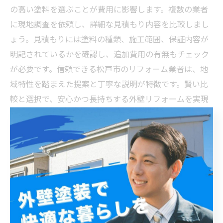
の高い塗料を選ぶことが費用に影響します。複数の業者
に現地調査を依頼し、詳細な見積もり内容を比較しまし
ょう。見積もりには塗料の種類、施工範囲、保証内容が
明記されているかを確認し、追加費用の有無もチェック
が必要です。信頼できる松戸市のリフォーム業者は、地
域特性を踏まえた提案と丁寧な説明が特徴です。賢い比
較と選択で、安心かつ長持ちする外壁リフォームを実現
しましょう。
5. 信頼できる業者の選び方と注意点：松戸市の外壁
塗装リフォームで後悔しないために
松戸市における外壁塗装リフォームで後悔しないために
は、信頼できる業者の選び方が非常に重要です。まず、