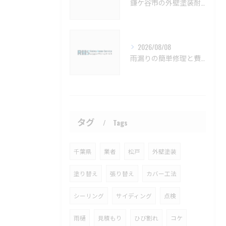
鎌ケ谷市の外壁塗装耐久性と施工法【鎌ケ谷市 外壁塗装 リフォーム 工事】
2026/08/08
雨漏りの簡単修理と費用目安を徹底解説船橋市対応【船橋市 雨漏り補修 カバー工法 葺き替え 工事】
タグ
Tags
千葉県
業者
松戸
外壁塗装
塗り替え
張り替え
カバー工法
シーリング
サイディング
点検
雨樋
見積もり
ひび割れ
コケ