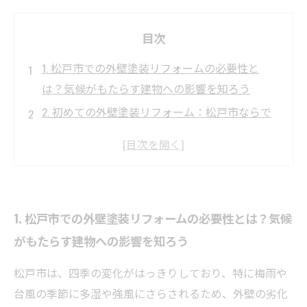
目次
1. 松戸市での外壁塗装リフォームの必要性と
は？気候がもたらす建物への影響を知ろう
2. 初めての外壁塗装リフォーム：松戸市ならで
はの施工ポイントと種類解説
3. 塗装リフォームの流れを徹底ガイド！松戸市
で失敗しないためのステップとは？
4. 費用の目安と見積もり比較：松戸市で賢く外
1. 松戸市での外壁塗装リフォームの必要性とは？気候
壁塗装リフォームを行う方法
がもたらす建物への影響を知ろう
5. 信頼できる業者の選び方と注意点：松戸市の
外壁塗装リフォームで後悔しないために
松戸市は、四季の変化がはっきりしており、特に梅雨や
6. 松戸市の外壁塗装リフォーム成功事例紹介：
台風の季節に多湿や強風にさらされるため、外壁の劣化