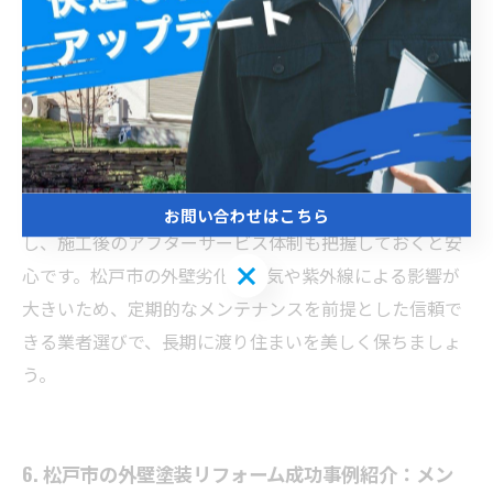
地域に根ざした施工実績が豊富な業者を選ぶことがポイ
ントです。松戸市の気候や建物の特性を理解している業
者は、適切な塗料選びや施工方法を提案してくれます。
また、見積もりは複数社から取り、内容をしっかり比較
検討しましょう。見積もりには塗料の種類や施工範囲、
保証内容が明確に記載されているかを確認することが大
切です。さらに、契約前に施工事例や口コミをチェック
お問い合わせはこちら
し、施工後のアフターサービス体制も把握しておくと安
お問い合わせはこちら
心です。松戸市の外壁劣化は湿気や紫外線による影響が
大きいため、定期的なメンテナンスを前提とした信頼で
きる業者選びで、長期に渡り住まいを美しく保ちましょ
う。
6. 松戸市の外壁塗装リフォーム成功事例紹介：メン