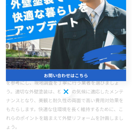
は施工面積や使用する塗料の種類によって異なります
が、松戸市ではおおよそ70万円から120万円が相場とされ
ています。気候条件が塗装の劣化を早めるため、耐久性
の高い塗料選びが重要です。特に、紫外線や雨風に強い
シリコン塗料やフッ素塗料が人気です。また、施工時期
は春から秋にかけてが最適で、この期間にリフォームを
行うことで塗料の乾燥や定着が良くなり、長持ちしやす
くなります。リフォームの効果を最大化するためには、
信頼できる業者選びも欠かせません。口コミや施工実績
お問い合わせはこちら
を参考にし、現地調査を丁寧に行う業者を選びましょ
お問い合わせはこちら
う。適切な外壁塗装は、松戸市の気候に適応したメンテ
ナンスとなり、美観と耐久性の両面で高い費用対効果を
もたらします。快適な住環境を長く維持するために、こ
れらのポイントを踏まえて外壁リフォームを計画しまし
ょう。