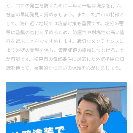
ビ、コケの発生を防ぐために半年に一度は洗浄を行い、
被害の早期発見に努めましょう。また、松戸市の特徴と
して、海に近い地域では塩害対策も重要です。塩分の蓄
積は塗膜の劣化を早めるため、防塵性や耐塩性の高い塗
料を選ぶことをおすすめします。適切なメンテナンスに
より外壁の美観を保ち、資産価値の維持につなげること
が可能です。松戸市の気候条件に対応した外壁塗装の知
識を持って、長期的な住まいの保護を心がけましょう。
松戸市での外壁リフォームを終えて感じた、費用対効
果と快適な住環境の実現
松戸市での外壁リフォームを検討する際、まず知ってお
きたいのが費用の相場です。一般的に、外壁塗装の費用