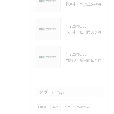
松戸市の外壁塗装相場と保証の基礎知識【松戸市 外壁塗装 リフォーム 工事】
2026/08/09
市川市の屋根雨漏り対策と防水施工法【市川市 雨漏り補修 カバー工法 葺き替え 工事】
2026/08/09
雨漏りの原因調査と費用相場を解説し曖昧なケースへの対処法も紹介【習志野市 雨漏り補修 カバー工法 葺き替え 工事】
タグ
Tags
千葉県
業者
松戸
外壁塗装