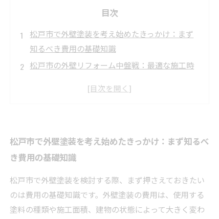
目次
松戸市で外壁塗装を考え始めたきっかけ：まず
知るべき費用の基礎知識
松戸市の外壁リフォーム中盤戦：最適な施工時
期と注意点とは？
松戸市で外壁塗装を成功させるためのポイント
まとめ：失敗しないために
外壁塗装後に気をつけたい松戸市特有の環境影
松戸市で外壁塗装を考え始めたきっかけ：まず知るべ
響とメンテナンス方法
き費用の基礎知識
松戸市での外壁リフォームを終えて感じた、費
用対効果と快適な住環境の実現
松戸市で外壁塗装を検討する際、まず押さえておきたい
松戸市の外壁塗装費用相場を知る：タイプ別リ
のは費用の基礎知識です。外壁塗装の費用は、使用する
フォーム費用一覧
塗料の種類や施工面積、建物の状態によって大きく変わ