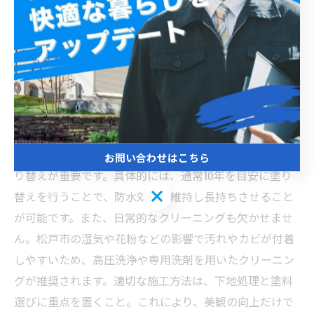
快適な住環境を守る！松戸市でのサイディング外壁メ
ンテナンスの成功ストーリー
松戸市の住宅は多くがサイディング外壁を採用してお
り、そのメンテナンスが快適な暮らしの鍵を握っていま
す。サイディングは耐久性やデザイン性に優れています
が、紫外線や雨風による経年劣化で色あせやひび割れが
生じることがあります。これを防ぐためには定期的な塗
お問い合わせはこちら
り替えが重要です。具体的には、通常10年を目安に塗り
お問い合わせはこちら
替えを行うことで、防水効果を維持し長持ちさせること
が可能です。また、日常的なクリーニングも欠かせませ
ん。松戸市の湿気や花粉などの影響で汚れやカビが付着
しやすいため、高圧洗浄や専用洗剤を用いたクリーニン
グが推奨されます。適切な施工方法は、下地処理と塗料
選びに重点を置くこと。これにより、美観の向上だけで