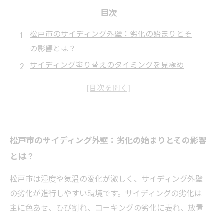
目次
松戸市のサイディング外壁：劣化の始まりとそ
の影響とは？
サイディング塗り替えのタイミングを見極め
る！松戸市での実例紹介
プロが教えるクリーニングの重要性と正しい方
法とは？
松戸市の住宅を長持ちさせるための塗り替えと
松戸市のサイディング外壁：劣化の始まりとその影響
クリーニングのベストプラクティス
とは？
快適な住環境を守る！松戸市でのサイディング
外壁メンテナンスの成功ストーリー
松戸市は湿度や気温の変化が激しく、サイディング外壁
松戸市で人気の外壁塗装業者とその選び方のポ
の劣化が進行しやすい環境です。サイディングの劣化は
イント
主に色あせ、ひび割れ、コーキングの劣化に表れ、放置