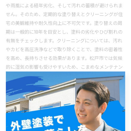
や雨風による経年劣化、そして汚れの蓄積が避けられま
せん。そのため、定期的な塗り替えとクリーニングが住
宅の美観維持や耐久性向上に不可欠です。塗り替えの周
期は一般的に10年を目安とし、塗料の劣化やひび割れの
有無をチェックします。クリーニングについては、汚れ
やカビを高圧洗浄などで取り除くことで、塗料の密着性
を高め、長持ちさせる効果があります。松戸市では気候
的に湿気の影響も受けやすいため、こまめなメンテナン
スが推奨されます。適切な施工方法とタイミングを把握
し、信頼できる業者に依頼することが、住まいの資産価
値を守る上で重要です。これらのベストプラクティスを
実践すれば、松戸市の住宅の快適さと外観を長期間保つ
ことが可能です。