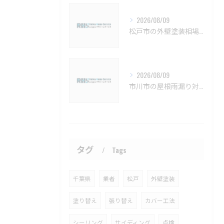
2026/08/09
松戸市の外壁塗装相場と保証の基礎知識【松戸市 外壁塗装 リフォーム 工事】
2026/08/09
市川市の屋根雨漏り対策と防水施工法【市川市 雨漏り補修 カバー工法 葺き替え 工事】
タグ
Tags
千葉県
業者
松戸
外壁塗装
塗り替え
張り替え
カバー工法
シーリング
サイディング
点検