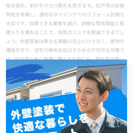
性を高め、剥がれやひび割れを防ぎます。松戸市の気候
特性を考慮し、適切なタイミングでのリフォーム計画も
大切です。信頼できる業者を選び、詳細な現地調査と見
積もりを重ねることで、失敗のリスクを軽減できるでし
ょう。外壁塗装は単なる美観の向上だけでなく、建物の
構造を守り、住宅の寿命を延ばすための不可欠な作業で
す。松戸市で長く快適に暮らすためにも、耐久性の高い
施工を心がけてください。
耐久性の高い外壁塗装で長持ちする住まいを実現！松
戸市の成功事例紹介
松戸市は四季の変化が顕著な地域であり、外壁塗装の耐
久性が住宅の寿命に大きく関わっています。特に、強い