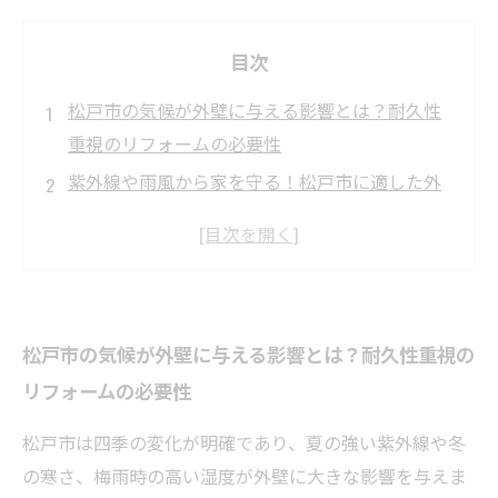
目次
松戸市の気候が外壁に与える影響とは？耐久性
重視のリフォームの必要性
紫外線や雨風から家を守る！松戸市に適した外
壁塗装のポイント
信頼できる素材選びで差がつく！耐久性の高い
外壁塗装とは？
失敗しない施工方法の選び方：松戸市の外壁リ
松戸市の気候が外壁に与える影響とは？耐久性重視の
フォームで気をつけるべきこと
リフォームの必要性
耐久性の高い外壁塗装で長持ちする住まいを実
現！松戸市の成功事例紹介
松戸市は四季の変化が明確であり、夏の強い紫外線や冬
松戸市で外壁リフォームをするなら知っておき
の寒さ、梅雨時の高い湿度が外壁に大きな影響を与えま