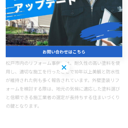
紫外線や梅雨時期の多湿、冬の寒暖差などの自然環境に
より外壁は常にダメージを受けやすいため、高品質な塗
料の選択と丁寧な施工が不可欠です。例えば、フッ素樹
脂塗料やシリコン塗料は耐候性に優れ、長期間美観と機
能を維持できるため松戸市でのリフォームに適していま
す。また、下地処理を徹底することで塗装の剥がれを防
お問い合わせはこちら
ぎ、建物の構造をしっかり守ることが可能です。実際に
松戸市内のリフォーム事例では、耐久性の高い塗料を使
お問い合わせはこちら
用し、適切な施工を行ったことで10年以上美観と防水性
が維持された例も多く報告されています。外壁塗装リフ
ォームを検討する際は、地元の気候に適応した塗料選び
と信頼できる施工業者の選定が長持ちする住まいづくり
の鍵となります。