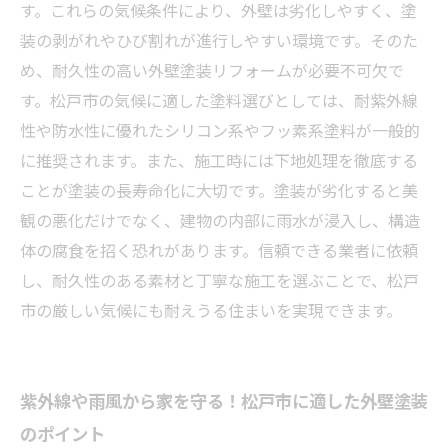
たい耐久性アップ術
す。これらの気候条件により、外壁は劣化しやすく、塗
住まいを美しく保つために！松戸市の外壁塗装
装の剥がれやひび割れが進行しやすい環境です。そのた
リフォームで長期間安心生活
め、耐久性の高い外壁塗装リフォームが必要不可欠で
す。松戸市の気候に適した塗料選びとしては、耐紫外線
性や防水性に優れたシリコン系やフッ素系塗料が一般的
に推奨されます。また、施工時には下地処理を徹底する
ことが塗装の長寿命化に大切です。塗装が劣化すると美
観の悪化だけでなく、建物の内部に雨水が浸入し、構造
体の腐食を招く恐れがあります。信頼できる業者に依頼
し、耐久性のある素材と丁寧な施工を選ぶことで、松戸
市の厳しい気候にも耐えうる住まいを実現できます。
紫外線や雨風から家を守る！松戸市に適した外壁塗装
のポイント