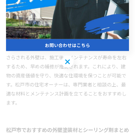
な施工と定期的なメンテナンスが重要です。シーリング
は外壁の隙間や継ぎ目を密閉し、水の侵入を防止するこ
とで、建物内部の腐食やカビ発生を防ぎます。松戸市の
湿潤な気候に対応した耐久性の高い塗料やシーリング材
を使用し、施工後も定期的に状態を確認することで、長
お問い合わせはこちら
期間にわたり効果を維持できます。特に紫外線や雨風に
さらされる外壁は、施工後のメンテナンスが寿命を左右
お問い合わせはこちら
するため、早めの補修が推奨されます。これにより、建
物の資産価値を守り、快適な住環境を保つことが可能で
す。松戸市の住宅オーナーは、専門業者と相談の上、最
適な材料とメンテナンス計画を立てることをおすすめし
ます。
松戸市でおすすめの外壁塗装材とシーリング剤まとめ