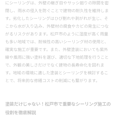
なぜ松戸市の住まいに外壁塗装とシーリングが
にシーリングは、外壁の継ぎ目やサッシ廻りの隙間を密
欠かせないのか？ポイント総まとめ
閉し、雨水の侵入を防ぐことで建物の耐久性を維持しま
す。劣化したシーリングはひび割れや剥がれが生じ、そ
こから水が入り込み、外壁材の腐食やカビの発生につな
がるリスクがあります。松戸市のように湿度が高く雨量
も多い地域では、耐候性の高いシーリング材の使用と、
確実な施工が重要です。また、外壁塗装においても紫外
線や風雨に強い塗料を選び、適切な下地処理を行うこと
で、外観の美しさだけでなく建物の長寿命化を図れま
す。地域の環境に適した塗装とシーリングを検討するこ
とで、将来的な修繕コストの削減にも繋がります。
塗装だけじゃない！松戸市で重要なシーリング施工の
役割を徹底解説