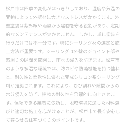
松戸市は四季の変化がはっきりしており、湿度や気温の
変動によって外壁材に大きなストレスがかかります。外
壁塗装は紫外線や雨風から建物を守る役割があり、定期
的なメンテナンスが欠かせません。しかし、単に塗装を
行うだけでは不十分です。特にシーリング材の選定と施
工方法が重要です。シーリングは外壁のジョイント部や
窓周りの隙間を密閉し、雨水の浸入を防ぎます。松戸市
のような多湿な環境では、防カビや防藻機能を持つ塗料
と、耐久性と柔軟性に優れた変成シリコン系シーリング
剤が推奨されます。これにより、ひび割れや隙間からの
水分侵入を防ぎ、建物の耐久性を飛躍的に向上させま
す。信頼できる業者に依頼し、地域環境に適した材料選
びと適切な施工を心がけることが、松戸市で長く安心し
て暮らせる住宅づくりのポイントです。