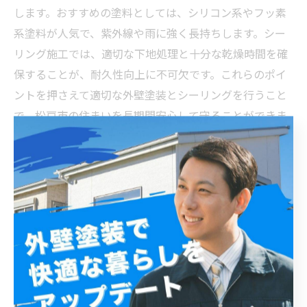
します。おすすめの塗料としては、シリコン系やフッ素
系塗料が人気で、紫外線や雨に強く長持ちします。シー
リング施工では、適切な下地処理と十分な乾燥時間を確
保することが、耐久性向上に不可欠です。これらのポイ
ントを押さえて適切な外壁塗装とシーリングを行うこと
で、松戸市の住まいを長期間安心して守ることができま
す。
施工後のメンテナンスで差が出る！松戸市の外壁塗装
とシーリングの効果的な保護法
松戸市の外壁塗装とシーリングは、建物の保護と美観維
持に欠かせない要素です。特に外壁の劣化を防ぐために
は、優れた塗装材の選択だけでなく、シーリングの適切