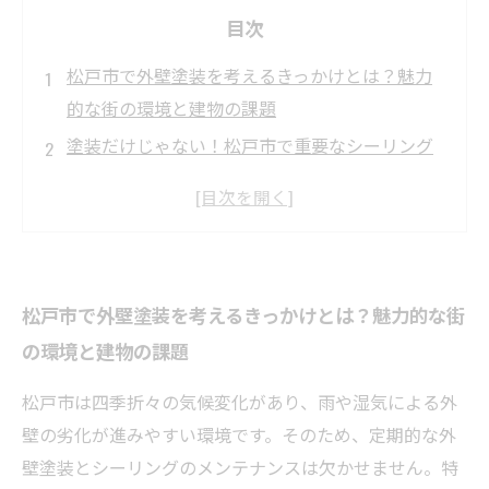
目次
松戸市で外壁塗装を考えるきっかけとは？魅力
的な街の環境と建物の課題
塗装だけじゃない！松戸市で重要なシーリング
施工の役割を徹底解説
松戸市特有の気候に合わせた外壁塗装とシーリ
ングの選び方ガイド
長持ちする家を作るために知っておきたい、外
松戸市で外壁塗装を考えるきっかけとは？魅力的な街
壁塗装とシーリングのポイント
の環境と建物の課題
施工後のメンテナンスで差が出る！松戸市の外
壁塗装とシーリングの効果的な保護法
松戸市は四季折々の気候変化があり、雨や湿気による外
松戸市でおすすめの外壁塗装材とシーリング剤
壁の劣化が進みやすい環境です。そのため、定期的な外
まとめ
壁塗装とシーリングのメンテナンスは欠かせません。特