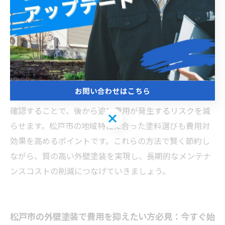
から見積もりを取得し、比較検討することです。相見積
もりを行うことで、費用の相場を把握し、不必要に高い
料金を回避できます。また、各業者の施工内容や使用塗
料の品質も合わせて確認し、価格だけでなく価値を見極
めることが大切です。信頼できる業者を選ぶため、口コ
ミや実績、施工事例を参考にしましょう。さらに、見積
お問い合わせはこちら
もりは詳細に内訳をチェックし、不明瞭な項目がないか
確認することで、後から追加費用が発生するリスクを減
お問い合わせはこちら
らせます。松戸市の地域特性に合った塗料選びも費用対
効果を高めるポイントです。これらの方法で賢く節約し
ながら、質の高い外壁塗装を実現し、長期的なメンテナ
ンスコストの削減につなげていきましょう。
松戸市の外壁塗装で費用を抑えたい方必見：今すぐ始