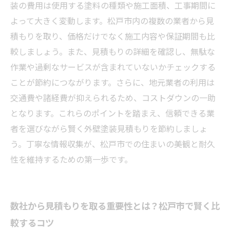
すぐ始められる実践ガイド
装の費用は使用する塗料の種類や施工面積、工事期間に
外壁塗装の見積もり比較が初めてでも安心！松
よって大きく変動します。松戸市内の複数の業者から見
戸市住民のための節約ポイントまとめ
積もりを取り、価格だけでなく施工内容や保証期間も比
較しましょう。また、見積もりの詳細を確認し、無駄な
作業や過剰なサービスが含まれていないかチェックする
ことが節約につながります。さらに、地元業者の利用は
交通費や諸経費が抑えられるため、コストダウンの一助
となります。これらのポイントを踏まえ、信頼できる業
者を選びながら賢く外壁塗装見積もりを節約しましょ
う。丁寧な情報収集が、松戸市での住まいの美観と耐久
性を維持するための第一歩です。
数社から見積もりを取る重要性とは？松戸市で賢く比
較するコツ