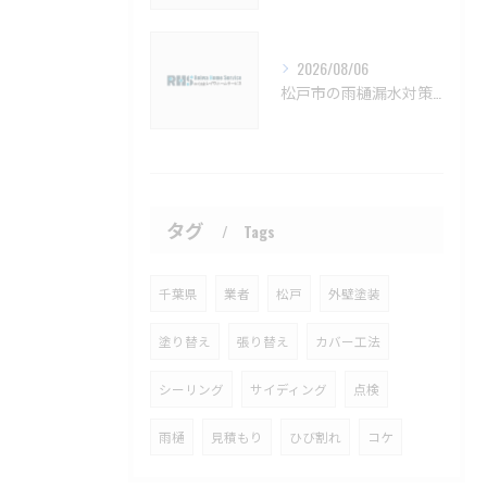
2026/08/06
松戸市の雨樋漏水対策とメンテナンス方法【松戸市 雨樋補修 雨樋交換 外壁塗装 リフォーム 工事】
タグ
Tags
千葉県
業者
松戸
外壁塗装
塗り替え
張り替え
カバー工法
シーリング
サイディング
点検
雨樋
見積もり
ひび割れ
コケ