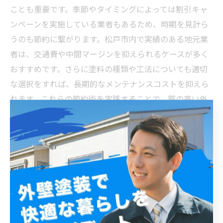
ことも重要です。季節やタイミングによっては割引キャ
ンペーンを実施している業者もあるため、時期を見計ら
うのも節約に繋がります。松戸市内で実績のある地元業
者は、交通費や中間マージンを抑えられるケースが多く
おすすめです。さらに塗料の種類や工法についても適切
な選択をすれば、長期的なメンテナンスコストを抑えら
れます。これらの節約術を実践することで、質の高い外
壁塗装を無駄なく実現し、松戸市での住宅メンテナンス
を効率的に進められるでしょう。
節約しながら質を落とさない！松戸市で理想の外壁塗
装を成功させるために
松戸市で外壁塗装を検討する際、まず重要なのは複数社