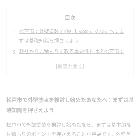
目次
松戸市で外壁塗装を検討し始めたあなたへ：ま
ずは基礎知識を押さえよう
数社から見積もりを取る重要性とは？松戸市で
賢く比較するコツ
見積もりの中身を見極めるポイント：松戸市の
塗装業者選びで失敗しない方法
見積もり節約術を実践！松戸市で無駄な費用を
松戸市で外壁塗装を検討し始めたあなたへ：まずは基
カットする具体的なテクニック
礎知識を押さえよう
節約しながら質を落とさない！松戸市で理想の
外壁塗装を成功させるために
松戸市で外壁塗装を検討し始めたなら、まずは基本的な
松戸市の外壁塗装で費用を抑えたい方必見：今
見積もりのポイントを押さえることが重要です。外壁塗