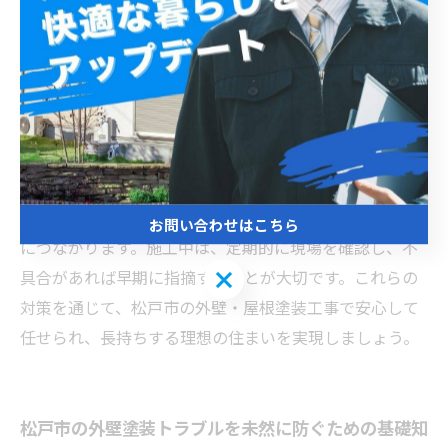
松戸市で外壁塗装や屋根塗装を行う際、トラブルを避け
るためにはいくつかのポイントを押さえることが重要で
す。まず、見積もりの内容を詳細に確認し、不明瞭な項
目や過剰な費用請求がないかをチェックしましょう。ま
た、施工業者の信頼性も大切です。松戸市で実績のある
業者を選び、口コミや評判を確認することで安心感が得
られます。さらに、契約書の内容をしっかり把握し、工
事範囲や保証内容などを明確にすることもトラブル回避
お問い合わせはこちら
につながります。施工中は、定期的に現場を確認し、不
お問い合わせはこちら
具合があれば早期に指摘することが大切です。これらの
対策を通じて、松戸市の外壁・屋根塗装工事で安心して
任せられ、長持ちする理想の住まいを実現しましょう。
松戸市の外壁塗装トラブルを未然に防ぐための基礎知