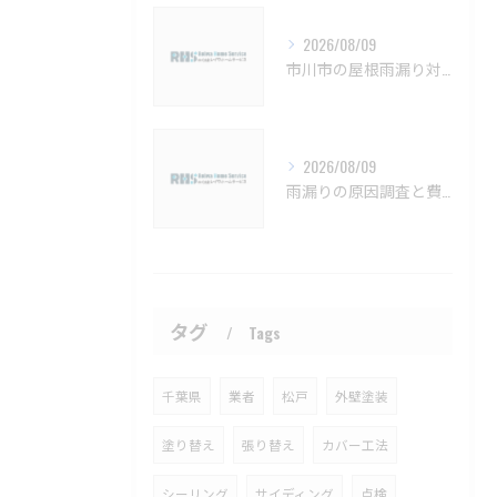
2026/08/09
市川市の屋根雨漏り対策と防水施工法【市川市 雨漏り補修 カバー工法 葺き替え 工事】
2026/08/09
雨漏りの原因調査と費用相場を解説し曖昧なケースへの対処法も紹介【習志野市 雨漏り補修 カバー工法 葺き替え 工事】
タグ
Tags
千葉県
業者
松戸
外壁塗装
塗り替え
張り替え
カバー工法
シーリング
サイディング
点検