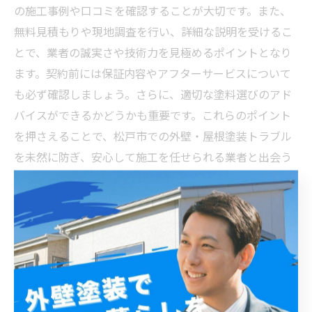
の施工事例や口コミを確認することが大切です。また、
無料見積もりや現地調査を行い、詳細な説明を受けるこ
とで、業者の誠実さや技術力を見極めるポイントとなり
ます。契約前には保証内容やアフターサービスについて
も必ず確認しましょう。さらに、適切な塗料選びのアド
バイスができるかどうかも重要です。これらのポイント
を押さえることで、松戸市での外壁・屋根塗装トラブル
を未然に防ぎ、安心して施工を任せられる業者と出会う
ことができます。住まいの美観と耐久性を守るため、賢
い選択を心掛けましょう。
安心して任せられる！松戸市の外壁・屋根塗装で理想
の住まいを守る秘訣