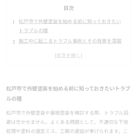
目次
松戸市で外壁塗装を始める前に知っておきたい
トラブルの種
施工中に起こるトラブル事例とその背景を深掘
り
どうすれば松戸市の外壁・屋根塗装トラブルを
避けられるのか？対策法を伝授
失敗しない塗装業者の見極め方と松戸市での賢
松戸市で外壁塗装を始める前に知っておきたいトラブ
い選び方
ルの種
安心して任せられる！松戸市の外壁・屋根塗装
で理想の住まいを守る秘訣
松戸市で外壁塗装や屋根塗装を検討する際、トラブル回
松戸市の外壁塗装トラブルを未然に防ぐための
避は欠かせません。よくある問題として、不適切な下地
基礎知識
処理や塗料の選定ミス、工期の遅延が挙げられます。こ