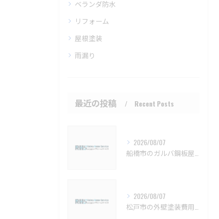
ベランダ防水
リフォーム
屋根塗装
雨漏り
最近の投稿
Recent Posts
2026/08/07
船橋市のガルバ鋼板屋根特徴と費用【船橋市 ガルバリウム鋼板 カバー工法 葺き替え 工事】
2026/08/07
松戸市の外壁塗装費用と業者選びの基準【松戸市 外壁塗装 リフォーム 工事】