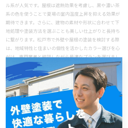
ル系が人気です。屋根は遮熱効果を考慮し、黒や濃い茶
系の色を使うことで夏場の室内温度上昇を抑える効果が
期待できます。さらに、建物の素材や形状に合わせて下
地処理や塗装方法を選ぶことも美しい仕上がりと長持ち
に繋がります。松戸市で外壁や屋根の塗装を検討する際
は、地域特性と住まいの個性を活かしたカラー選びを心
がけ、専門業者と相談しながら最適なプランを選びまし
ょう。
メンテナンスと仕上げのポイント—長持ちする外壁
屋根塗装の実現へ
松戸市は湿度が高く、雨も多いため、外壁や屋根の塗装
には耐水性と防カビ効果を持つ塗料の選択が重要です。