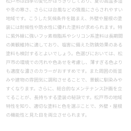
松戸市は四季の変化がはっきりしており、夏の高温多湿
や冬の寒さ、さらには台風などの強風にさらされやすい
地域です。こうした気候条件を踏まえ、外壁や屋根の塗
装には耐候性や防水性に優れた塗料が求められます。特
に紫外線に強いフッ素樹脂系やシリコン系塗料は長期間
の美観維持に適しており、塩害に備えた防錆効果のある
塗料も検討するとよいでしょう。色選びにおいては、松
戸市の環境での汚れや色あせを考慮し、薄すぎる色より
も適度な濃さのカラーがおすすめです。また周囲の街並
みや建物の雰囲気に調和させることで、景観に馴染みや
すくなります。さらに、総合的なメンテナンス計画を立
てることが、長持ちする塗装の秘訣です。松戸市の地域
特性を知り、適切な塗料と色を選ぶことで、外壁・屋根
の機能性と見た目を両立させられます。