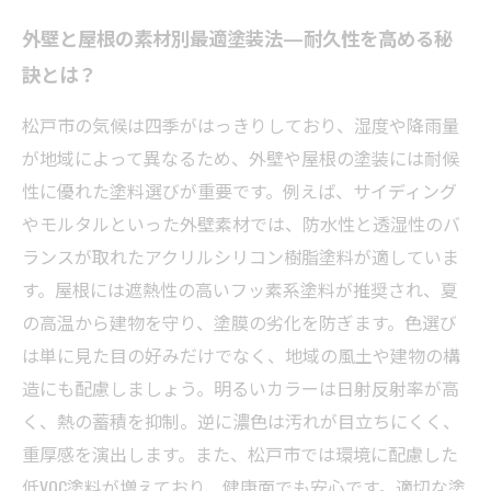
外壁と屋根の素材別最適塗装法—耐久性を高める秘
訣とは？
松戸市の気候は四季がはっきりしており、湿度や降雨量
が地域によって異なるため、外壁や屋根の塗装には耐候
性に優れた塗料選びが重要です。例えば、サイディング
やモルタルといった外壁素材では、防水性と透湿性のバ
ランスが取れたアクリルシリコン樹脂塗料が適していま
す。屋根には遮熱性の高いフッ素系塗料が推奨され、夏
の高温から建物を守り、塗膜の劣化を防ぎます。色選び
は単に見た目の好みだけでなく、地域の風土や建物の構
造にも配慮しましょう。明るいカラーは日射反射率が高
く、熱の蓄積を抑制。逆に濃色は汚れが目立ちにくく、
重厚感を演出します。また、松戸市では環境に配慮した
低VOC塗料が増えており、健康面でも安心です。適切な塗