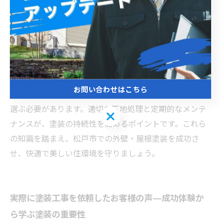
特に外壁は、紫外線や風雨による劣化を防ぐために、シ
リコン系やフッ素系塗料が推奨されます。屋根塗装で
は、遮熱効果のある塗料を用いることで、夏の室内温度
上昇を抑え、省エネにもつながります。色選びでは、松
戸市の街並みや自然環境に調和する落ち着いたトーンが
おすすめです。明るい色は視覚的な美しさを引き立てま
お問い合わせはこちら
すが、汚れが目立ちやすいため、耐候性も考慮しながら
選ぶ必要があります。適切な下地処理と定期的なメンテ
お問い合わせはこちら
ナンスが、塗装の持続性を高めるポイントです。これら
の知識を踏まえ、松戸市での外壁・屋根塗装を成功さ
せ、快適で美しい住環境を守りましょう。
実際に塗装工事を依頼したお客様の声—成功体験か
ら学ぶ塗装の重要性