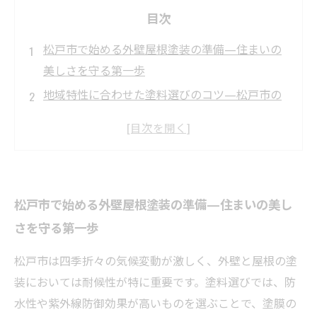
目次
松戸市で始める外壁屋根塗装の準備—住まいの
美しさを守る第一歩
地域特性に合わせた塗料選びのコツ—松戸市の
気候を味方にする方法
外壁と屋根の素材別最適塗装法—耐久性を高め
る秘訣とは？
カラー選びで変わる住まいの印象—松戸市の風
松戸市で始める外壁屋根塗装の準備—住まいの美し
景に映える色の選び方
さを守る第一歩
メンテナンスと仕上げのポイント—長持ちする
外壁屋根塗装の実現へ
松戸市は四季折々の気候変動が激しく、外壁と屋根の塗
実際に塗装工事を依頼したお客様の声—成功体
装においては耐候性が特に重要です。塗料選びでは、防
験から学ぶ塗装の重要性
水性や紫外線防御効果が高いものを選ぶことで、塗膜の