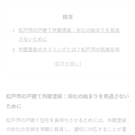
目次
松戸市の戸建て外壁塗装：劣化の始まりを見逃
さないために
外壁塗装のタイミングとは？松戸市の気候を味
方につける秘訣
適切な塗料選びで差がつく！松戸市の戸建てに
合ったメンテナンス方法
見落としがちな外壁の劣化サインとその早期対
松戸市の戸建て外壁塗装：劣化の始まりを見逃さない
処法
ために
松戸市の戸建て住宅を長持ちさせる外壁塗装の
一連のメンテナンスプロセス
松戸市の戸建て住宅を長持ちさせるためには、外壁塗装
外壁塗装の費用対効果を最大化！松戸市で失敗
の劣化の兆候を早期に発見し、適切に対応することが重