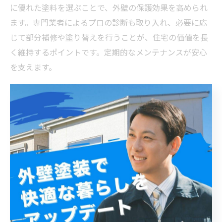
に優れた塗料を選ぶことで、外壁の保護効果を高められ
ます。専門業者によるプロの診断も取り入れ、必要に応
じて部分補修や塗り替えを行うことが、住宅の価値を長
く維持するポイントです。定期的なメンテナンスが安心
を支えます。
松戸市の戸建て住宅を長持ちさせる外壁塗装の一連の
メンテナンスプロセス
松戸市の戸建て住宅における外壁塗装のメンテナンス
は、住宅を長持ちさせるために欠かせない工程です。ま
ず、外壁塗装の劣化は紫外線や風雨、冬季の寒暖差など
市内特有の気候条件が影響します。そのため、5～10年を
目安に塗り替えを検討することが望ましいです。劣化の