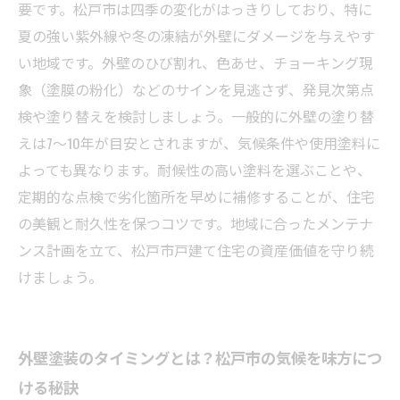
しないメンテナンス計画
要です。松戸市は四季の変化がはっきりしており、特に
松戸市の戸建て住宅オーナー必見！安心して住
夏の強い紫外線や冬の凍結が外壁にダメージを与えやす
み続けるための外壁ケア総まとめ
い地域です。外壁のひび割れ、色あせ、チョーキング現
象（塗膜の粉化）などのサインを見逃さず、発見次第点
検や塗り替えを検討しましょう。一般的に外壁の塗り替
えは7～10年が目安とされますが、気候条件や使用塗料に
よっても異なります。耐候性の高い塗料を選ぶことや、
定期的な点検で劣化箇所を早めに補修することが、住宅
の美観と耐久性を保つコツです。地域に合ったメンテナ
ンス計画を立て、松戸市戸建て住宅の資産価値を守り続
けましょう。
外壁塗装のタイミングとは？松戸市の気候を味方につ
ける秘訣