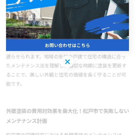
初期兆候として、塗膜のひび割れや色あせ、チョーキン
グ（白い粉の発生）が挙げられます。これらを見逃さ
ず、早期発見・対処が重要です。塗料選びにおいては、
耐候性に優れたシリコン系やフッ素系の塗料が松戸市の
気候に適しています。メンテナンスでは、定期的な点検
お問い合わせはこちら
を実施し、汚れやカビの除去も行うことで外壁の劣化を
遅らせられます。地域の気候や戸建て住宅の構造に合っ
お問い合わせはこちら
たメンテナンス法を理解し、適切な時期に塗装を更新す
ることで、美しい外観と住宅の価値を長く守ることが可
能です。
外壁塗装の費用対効果を最大化！松戸市で失敗しない
メンテナンス計画
松戸市の戸建住宅における外壁塗装のメンテナンスは、