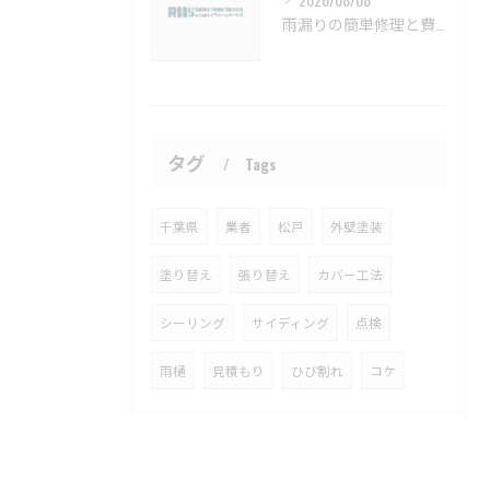
雨漏りの簡単修理と費用目安を徹底解説船橋市対応【船橋市 雨漏り補修 カバー工法 葺き替え 工事】
タグ
Tags
千葉県
業者
松戸
外壁塗装
塗り替え
張り替え
カバー工法
シーリング
サイディング
点検
雨樋
見積もり
ひび割れ
コケ