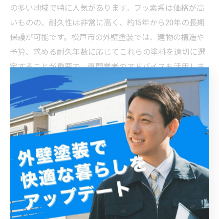
の多い地域で特に人気があります。フッ素系は価格が高
いものの、耐久性は非常に高く、約15年から20年の長期
保護が可能です。松戸市の外壁塗装では、建物の構造や
予算、求める耐久年数に応じてこれらの塗料を適切に選
定することが重要で、専門業者のアドバイスも活用しま
しょう。これにより、より効果的な外壁保護と美観維持
が期待できます。
施工後の注意点と長持ちさせるためのメンテナンス方
法
松戸市で外壁塗装を行った後の注意点として、まず施工
直後の水濡れや汚れを避けることが重要です。塗料が完
全に乾燥するまでは触れたり洗浄したりしないようにし