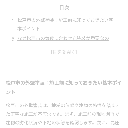
目次
松戸市の外壁塗装：施工前に知っておきたい基
本ポイント
なぜ松戸市の気候に合わせた塗装が重要なの
か？
現場での外壁塗装工程を徹底解説：準備から仕
上げまで
使用する塗料の種類とその特徴：松戸市に最適
松戸市の外壁塗装：施工前に知っておきたい基本ポイ
な選び方
ント
施工後の注意点と長持ちさせるためのメンテナ
ンス方法
松戸市の外壁塗装は、地域の気候や建物の特性を踏まえ
外壁塗装で建物を守る：松戸市での成功事例紹
た丁寧な施工が不可欠です。まず、施工前の現地調査で
介
建物の劣化状況や下地の状態を確認します。次に、高圧