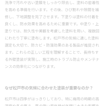
まとめ：松戸市の外壁塗装を失敗しないための
洗浄で汚れや古い塗膜をしっかり除去し、塗料の密着性
ポイント
を高める準備を行います。その後、ひび割れや隙間を補
修し、下地調整を完了させます。下塗りは塗料の付着を
良くし、防水効果を高めるために重要です。中塗り・上
塗りでは、耐久性や美観を考慮した塗料を用い、複数回
にわたり丁寧に塗布します。松戸市の気候に適した塗料
選定も大切で、防カビ・防藻効果のある製品が推奨され
ます。これらの正しい工程を理解することで、長持ちす
る外壁塗装が実現し、施工時のトラブル防止やメンテナ
ンスの効率化につながります。
なぜ松戸市の気候に合わせた塗装が重要なのか？
松戸市は四季がはっきりしており、特に梅雨の時期の高
湿度や冬の寒さ、夏の強い紫外線が外壁に大きな影響を