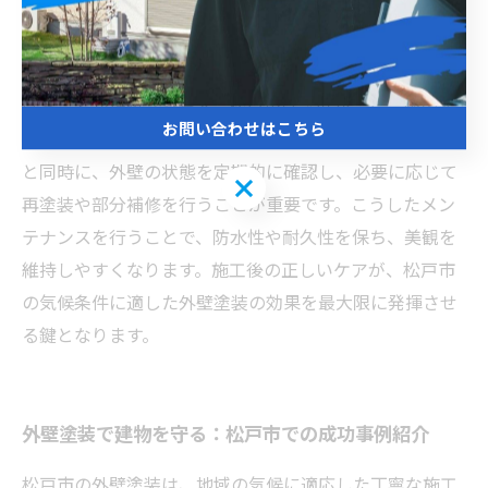
ましょう。また、定期的なメンテナンスも建物を長持ち
させるために欠かせません。具体的には、半年に一度は
外壁のひび割れや変色をチェックし、早期の補修を心が
けることが推奨されます。松戸市は湿度が高く、雨の多
お問い合わせはこちら
い気候なので、防水性の高い塗料の使用が効果的である
と同時に、外壁の状態を定期的に確認し、必要に応じて
お問い合わせはこちら
再塗装や部分補修を行うことが重要です。こうしたメン
テナンスを行うことで、防水性や耐久性を保ち、美観を
維持しやすくなります。施工後の正しいケアが、松戸市
の気候条件に適した外壁塗装の効果を最大限に発揮させ
る鍵となります。
外壁塗装で建物を守る：松戸市での成功事例紹介
松戸市の外壁塗装は、地域の気候に適応した丁寧な施工