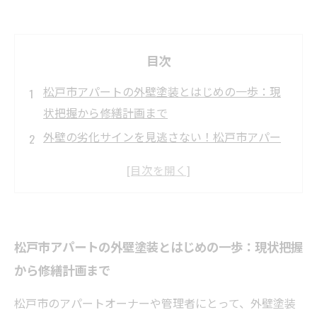
目次
松戸市アパートの外壁塗装とはじめの一歩：現
状把握から修繕計画まで
外壁の劣化サインを見逃さない！松戸市アパー
トで知るべき中間チェックポイント
松戸市の気候に合った最適な塗料選びと塗装の
実践テクニック
外壁塗装で差がつく！松戸市アパートのメンテ
松戸市アパートの外壁塗装とはじめの一歩：現状把握
ナンスで入居者満足度を高める方法
から修繕計画まで
実践で学ぶ松戸市アパート外壁修繕の全工程：
費用削減から長期維持までの秘訣
松戸市のアパートオーナーや管理者にとって、外壁塗装