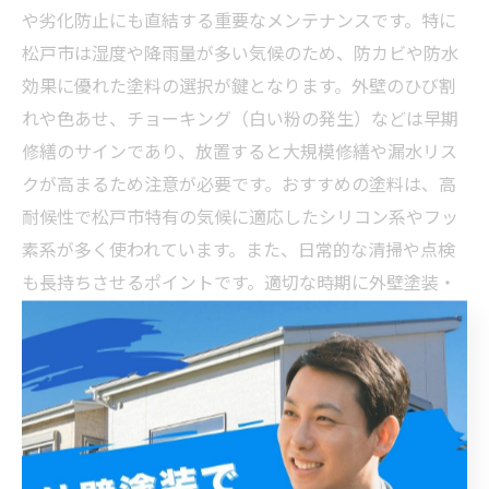
や劣化防止にも直結する重要なメンテナンスです。特に
松戸市は湿度や降雨量が多い気候のため、防カビや防水
効果に優れた塗料の選択が鍵となります。外壁のひび割
れや色あせ、チョーキング（白い粉の発生）などは早期
修繕のサインであり、放置すると大規模修繕や漏水リス
クが高まるため注意が必要です。おすすめの塗料は、高
耐候性で松戸市特有の気候に適応したシリコン系やフッ
素系が多く使われています。また、日常的な清掃や点検
も長持ちさせるポイントです。適切な時期に外壁塗装・
修繕を行うことで、建物の資産価値維持と入居者満足度
の向上が期待できるため、ぜひ計画的なメンテナンスを
心がけてください。
実践で学ぶ松戸市アパート外壁修繕の全工程：費用削