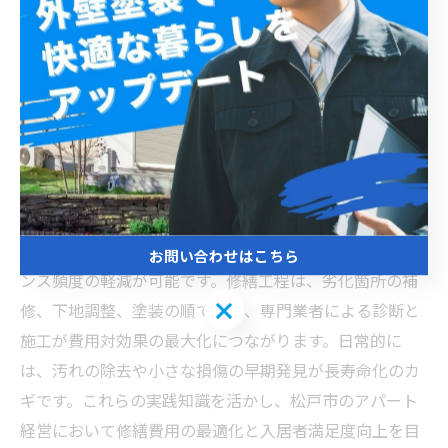
減から長期維持までの秘訣
松戸市のアパート外壁塗装と修繕では、まず外壁の劣化
サインを正確に見極めることが重要です。ひび割れやチ
ョーキング、カビ・藻の発生は早期修繕のサインであ
り、放置すると建物の耐久性低下につながります。松戸
市の湿度や気候に適応した塗料選びも欠かせません。防
カビ性や耐候性に優れたシリコン系やフッ素系塗料が推
奨されており、これにより長期的な美観維持とメンテナ
お問い合わせはこちら
ンス頻度の軽減が可能です。修繕工程は、劣化箇所の補
お問い合わせはこちら
修、下地調整、塗装の順で行い、専門業者による診断と
施工が費用対効果の最大化につながります。日常的に
は、汚れの除去や小さな損傷の早期発見が長寿命化のカ
ギです。これらの実践知識を活かし、松戸市のアパート
経営において修繕費用の最適化と入居者満足度向上を目