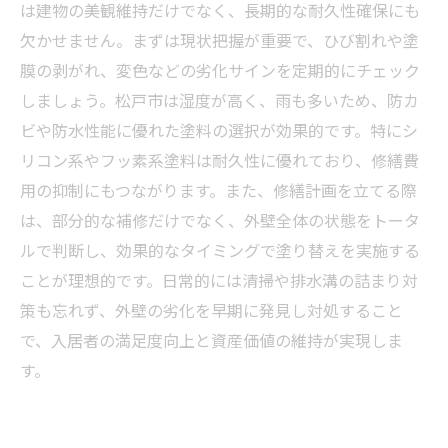
松戸市で外壁塗装を依頼する際に知っておきた
は建物の美観維持だけでなく、長期的な耐久性確保にも
い5つのポイント
欠かせません。まずは現状把握が重要で、ひび割れや塗
アパート経営者必見！松戸市の外壁塗装と修繕
膜の剥がれ、変色などの劣化サインを定期的にチェック
で失敗しないための基礎知識
しましょう。松戸市は湿度が高く、雨も多いため、防カ
ビや防水性能に優れた塗料の選択が効果的です。特にシ
リコン系やフッ素系塗料は耐久性に優れており、修繕費
用の抑制にもつながります。また、修繕計画を立てる際
は、部分的な補修だけでなく、外壁全体の状態をトータ
ルで判断し、効果的なタイミングで塗り替えを実施する
ことが理想的です。日常的には清掃や排水溝の詰まり対
策も忘れず、外壁の劣化を早期に発見し対処すること
で、入居者の満足度向上と資産価値の維持が実現しま
す。