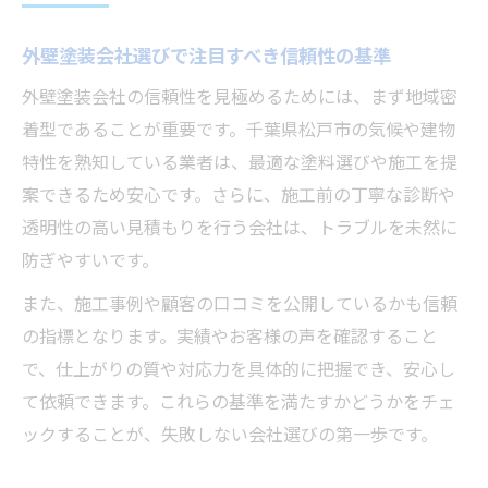
見積もり時に外壁塗装会社へ確認すべきポ
イント
外壁塗装会社選びで注目すべき信頼性の基準
外壁塗装の口コミが示す安心の選び方
外壁塗装会社の信頼性を見極めるためには、まず地域密
外壁塗装口コミで分かる満足度と信頼感の
着型であることが重要です。千葉県松戸市の気候や建物
違い
特性を熟知している業者は、最適な塗料選びや施工を提
松戸市の外壁塗装口コミを読む際の注意点
案できるため安心です。さらに、施工前の丁寧な診断や
透明性の高い見積もりを行う会社は、トラブルを未然に
口コミで多い外壁塗装会社選びの失敗例と
防ぎやすいです。
対策
外壁塗装おすすめ業者を口コミから見抜く
また、施工事例や顧客の口コミを公開しているかも信頼
方法
の指標となります。実績やお客様の声を確認すること
で、仕上がりの質や対応力を具体的に把握でき、安心し
口コミ評価を参考にした外壁塗装会社比較
て依頼できます。これらの基準を満たすかどうかをチェ
のポイント
ックすることが、失敗しない会社選びの第一歩です。
補助金情報とともに考える外壁塗装会社選定術
外壁塗装補助金を活用した賢い会社選びの