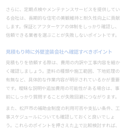
地域密着で選ぶ外壁塗装のメリットとは
さらに、定期点検やメンテナンスサービスを提供してい
る会社は、長期的な住宅の美観維持と耐久性向上に貢献
外壁塗装会社の地域密着が生む安心感の理
します。保証とアフターケアの体制をしっかり確認し、
由
信頼できる業者を選ぶことが失敗しないポイントです。
地元密着塗装会社ならではの外壁塗装サポ
ート
見積もり時に外壁塗装会社へ確認すべきポイント
外壁塗装工事で地域情報を活かす業者の強
見積もりを依頼する際は、費用の内訳や工事内容を細か
み
く確認しましょう。塗料の種類や施工範囲、下地処理の
松戸市の気候に合った外壁塗装の提案力と
有無など、具体的な作業内容が明示されているかが重要
は
です。曖昧な説明や追加費用の可能性がある場合は、事
地域密着型なら外壁塗装アフターサービス
前にしっかり質問することが失敗回避につながります。
も充実
また、松戸市の補助金制度の利用可否や支払い条件、工
事スケジュールについても確認しておくと良いでしょ
う。これらのポイントを押さえた上で比較検討すれば、