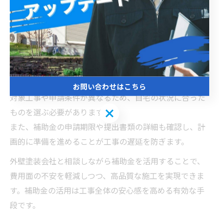
補助金一覧を確認し外壁塗装工事を安心して進める方
法
外壁塗装工事を安心して進めるためには、千葉県松戸市
や国の補助金一覧を事前に確認し、利用可能な制度を把
握することが大切です。補助金は複数存在し、それぞれ
お問い合わせはこちら
対象工事や申請条件が異なるため、自宅の状況に合った
お問い合わせはこちら
ものを選ぶ必要があります。
また、補助金の申請期限や提出書類の詳細も確認し、計
画的に準備を進めることが工事の遅延を防ぎます。
外壁塗装会社と相談しながら補助金を活用することで、
費用面の不安を軽減しつつ、高品質な施工を実現できま
す。補助金の活用は工事全体の安心感を高める有効な手
段です。