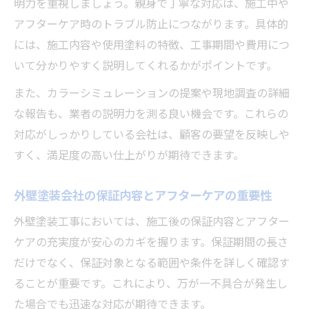
明力を重視しましょう。親身で丁寧な対応は、施工中や
外壁塗装会社の見積もり比較で注意すべき
アフターケア時のトラブル防止につながります。具体的
点
には、施工内容や使用塗料の特徴、工事期間や費用につ
現地調査時に確認したい外壁塗装のチェッ
いて分かりやすく説明してくれるかがポイントです。
ク項目
また、カラーシミュレーションの提案や現地調査の詳細
外壁塗装依頼前に知っておきたい補助金情
な報告も、業者の説明力を測る良い機会です。これらの
報
対応がしっかりしている会社は、顧客の要望を反映しや
丁寧な対応が魅力の塗装会社に出会うコツ
すく、満足度の高い仕上がりが期待できます。
外壁塗装会社の丁寧な対応を見抜く質問例
外壁塗装会社の保証内容とアフターケアの重要性
職人の人柄が信頼に直結する外壁塗装選び
外壁塗装会社とのLINE報告や連絡頻度の重要
外壁塗装工事においては、施工後の保証内容とアフター
性
ケアの充実度が安心のカギを握ります。保証期間の長さ
だけでなく、保証対象となる範囲や条件を詳しく確認す
対応力が高い外壁塗装会社の共通点とは
ることが重要です。これにより、万が一不具合が発生し
塗装会社の説明力が工事満足度に与える影
た場合でも迅速な対応が期待できます。
響