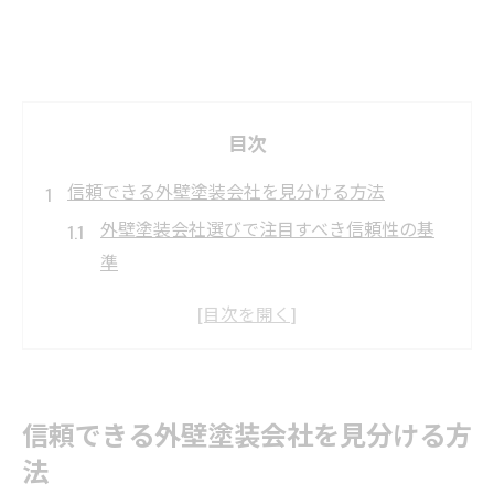
目次
信頼できる外壁塗装会社を見分ける方法
外壁塗装会社選びで注目すべき信頼性の基
準
千葉県松戸市の外壁塗装実績が安心の証に
なる理由
外壁塗装業者の対応力と説明力を見極める
コツ
信頼できる外壁塗装会社を見分ける方
外壁塗装会社の保証内容とアフターケアの
法
重要性