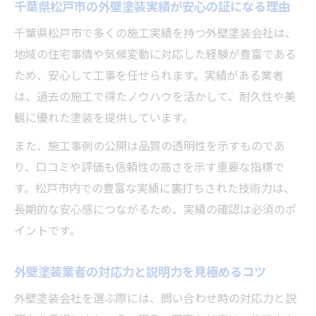
千葉県松戸市の外壁塗装実績が安心の証になる理由
コツ
千葉県松戸市で多くの施工実績を持つ外壁塗装会社は、
松戸市外壁塗装助成金の最新情報と利用の
地域の住宅事情や気候変動に対応した経験が豊富である
流れ
ため、安心して工事を任せられます。実績がある業者
外壁塗装会社に聞きたい補助金申請サポー
は、過去の施工で得たノウハウを活かして、耐久性や美
トの有無
観に優れた塗装を提供しています。
補助金一覧を確認し外壁塗装工事を安心し
また、施工事例の公開は品質の透明性を示すものであ
て進める方法
り、口コミや評価も信頼性の高さを示す重要な指標で
外壁塗装会社選びと補助金活用の両立ポイ
す。松戸市内での豊富な実績に裏打ちされた技術力は、
ント
長期的な安心感につながるため、実績の確認は必須のポ
松戸市で外壁塗装を依頼する際のポイント解説
イントです。
外壁塗装依頼時に重視したい対応と説明の
質
外壁塗装業者の対応力と説明力を見極めるコツ
松戸市で信頼できる外壁塗装会社の特徴と
外壁塗装会社を選ぶ際には、問い合わせ時の対応力と説
は