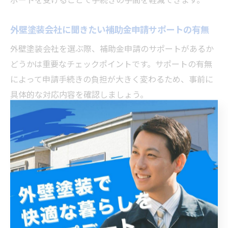
外壁塗装会社に聞きたい補助金申請サポートの有無
外壁塗装会社を選ぶ際、補助金申請のサポートがあるか
どうかは重要なチェックポイントです。サポートの有無
によって申請手続きの負担が大きく変わるため、事前に
具体的な対応内容を確認しましょう。
例えば、申請書類の作成支援や市役所とのやり取り代
行、申請後のフォローアップまで一貫して対応してくれ
る会社は安心感があります。
実際に補助金申請の経験が豊富な会社は、申請時の不備
を防ぎ、スムーズな助成金受給に繋げやすいです。問い
合わせ時に過去の補助金申請実績やサポート体制を具体
的に尋ねることが、失敗しない会社選びのポイントで
す。